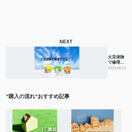
NEXT
火災保険
で修理で
きる？？
2025.06.23
”購入の流れ”おすすめ記事