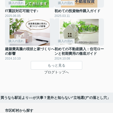
購入の流れ
購入の流れ
IT重説対応可能です♪
初めての投資物件購入ガイド
2025.06.05
2025.03.11
購入の流れ
購入の流れ
建築費高騰の現状と家づくりへ
初めての不動産購入：住宅ロー
の影響
ンと初期費用の徹底ガイド
2024.10.10
2024.10.08
もっと見る
ブログトップへ
買うなら駅近より○○が大事？意外と知らない“立地選び”の落とし穴」
市区町村から探す