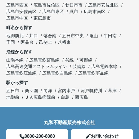
広島市西区
広島市佐伯区
廿日市市
広島市安佐北区
広島市安佐南区
広島市東区
呉市
広島市南区
広島市中区
東広島市
町名から探す
地御前北
井口
落合南
五日市中央
亀山
牛田南
千同
阿品台
己斐上
八幡東
沿線から探す
山陽本線
広島電鉄宮島線
呉線
可部線
広島高速交通アストラムライン
芸備線
広島電鉄本線
広島電鉄江波線
広島電鉄白島線
広島電鉄宇品線
駅から探す
五日市
楽々園
向洋
宮内串戸
河戸帆待川
草津
地御前
ＪＡ広島病院前
白島
西広島
丸和不動産販売株式会社
0800-200-8080
お問い合わせ