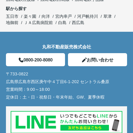
駅から探す
五日市
楽々園
向洋
宮内串戸
河戸帆待川
草津
地御前
ＪＡ広島病院前
白島
西広島
丸和不動産販売株式会社
0800-200-8080
お問い合わせ
〒733-0822
広島県広島市西区庚午中４丁目6-1-202 セントラル桑原
営業時間：
9:00～18:00
定休日：
土・日・祝祭日・年末年始、GW、夏季休暇