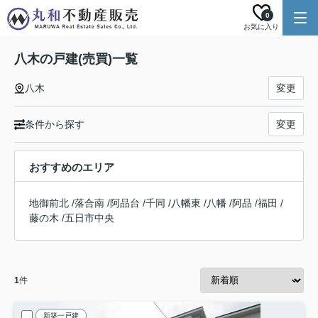
0
お気に入り
八木の戸建(売買)一覧
八木
変更
条件から探す
変更
おすすめのエリア
地御前北
/
落合南
/
阿品台
/
千同
/
八幡東
/
八幡
/
阿品
/
福田
/
藤の木
/
五日市中央
1
件
新築一戸建