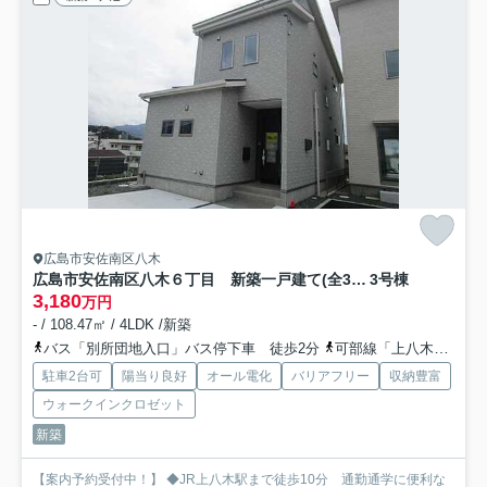
広島市安佐南区八木
広島市安佐南区八木６丁目 新築一戸建て(全3棟)
3号棟
3,180
万円
- / 108.47㎡ / 4LDK /新築
バス「別所団地入口」バス停下車 徒歩2分
可部線「上八木」駅 徒歩10分
駐車2台可
陽当り良好
オール電化
バリアフリー
収納豊富
ウォークインクロゼット
新築
【案内予約受付中！】 ◆JR上八木駅まで徒歩10分 通勤通学に便利な