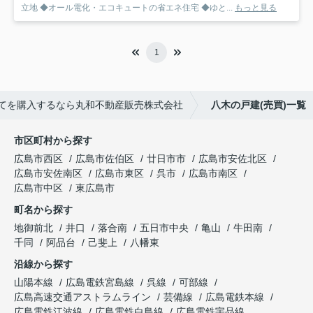
立地 ◆オール電化・エコキュートの省エネ住宅 ◆ゆと...
もっと見る
1
てを購入するなら丸和不動産販売株式会社
八木の戸建(売買)一覧
市区町村から探す
広島市西区
広島市佐伯区
廿日市市
広島市安佐北区
広島市安佐南区
広島市東区
呉市
広島市南区
広島市中区
東広島市
町名から探す
地御前北
井口
落合南
五日市中央
亀山
牛田南
千同
阿品台
己斐上
八幡東
沿線から探す
山陽本線
広島電鉄宮島線
呉線
可部線
広島高速交通アストラムライン
芸備線
広島電鉄本線
広島電鉄江波線
広島電鉄白島線
広島電鉄宇品線