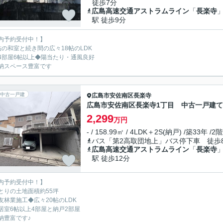
徒歩7分
広島高速交通アストラムライン
「
長楽寺
駅 徒歩9分
内予約受付中！】
帖の和室と続き間の広々18帖のLDK
4部屋6帖以上◆陽当たり・通風良好
納スペース豊富です
中古一戸建
広島市安佐南区
長楽寺
広島市安佐南区長楽寺1丁目 中古一戸建て
2,299
万円
- / 158.99㎡ / 4LDK＋2S(納戸) /築33年 /2
バス「第2高取団地上」バス停下車 徒歩
広島高速交通アストラムライン
「
長楽寺
駅 徒歩12分
内予約受付中！】
とりの土地面積約55坪
友林業施工◆広々20帖のLDK
居室6帖以上4部屋と納戸2部屋
納豊富です♪