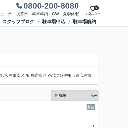
0800-200-8080
0
休日：土・日・祝祭日・年末年始、GW、夏季休暇
お気に入り
スタッフブログ
駐車場申込
駐車場解約
市
/
広島市南区
/
広島市東区
/
安芸郡府中町
/
東広島市
新築