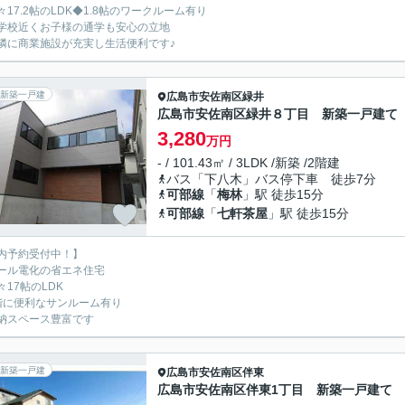
々17.2帖のLDK◆1.8帖のワークルーム有り
学校近くお子様の通学も安心の立地
隣に商業施設が充実し生活便利です♪
新築一戸建
広島市安佐南区
緑井
広島市安佐南区緑井８丁目 新築一戸建て
3,280
万円
- / 101.43㎡ / 3LDK /新築 /2階建
バス「下八木」バス停下車 徒歩7分
可部線
「
梅林
」駅 徒歩15分
可部線
「
七軒茶屋
」駅 徒歩15分
内予約受付中！】
ール電化の省エネ住宅
々17帖のLDK
階に便利なサンルーム有り
納スペース豊富です
新築一戸建
広島市安佐南区
伴東
広島市安佐南区伴東1丁目 新築一戸建て