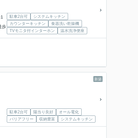
駐車2台可
システムキッチン
1
カウンターキッチン
食器洗い乾燥機
徒歩
TVモニタ付インターホン
温水洗浄便座
新築
駐車2台可
陽当り良好
オール電化
バリアフリー
収納豊富
システムキッチン