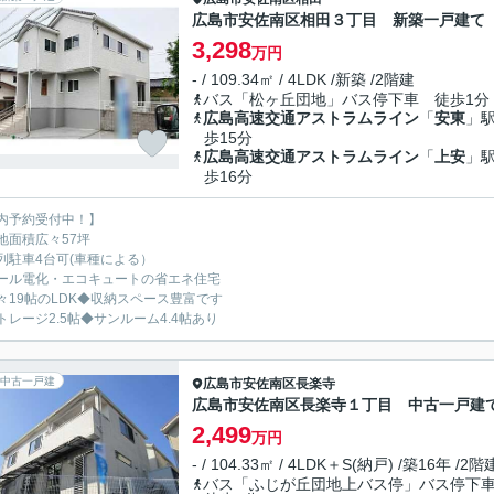
広島市安佐南区相田３丁目 新築一戸建て
3,298
万円
- / 109.34㎡ / 4LDK /新築 /2階建
バス「松ヶ丘団地」バス停下車 徒歩1分
広島高速交通アストラムライン
「
安東
」駅
歩15分
広島高速交通アストラムライン
「
上安
」駅
歩16分
内予約受付中！】
地面積広々57坪
列駐車4台可(車種による）
ール電化・エコキュートの省エネ住宅
々19帖のLDK◆収納スペース豊富です
トレージ2.5帖◆サンルーム4.4帖あり
中古一戸建
広島市安佐南区
長楽寺
広島市安佐南区長楽寺１丁目 中古一戸建
2,499
万円
- / 104.33㎡ / 4LDK＋S(納戸) /築16年 /2階
バス「ふじが丘団地上バス停」バス停