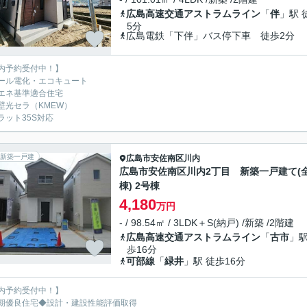
広島高速交通アストラムライン
「
伴
」駅 
5分
広島電鉄「下伴」バス停下車 徒歩2分
内予約受付中！】
ール電化・エコキュート
エネ基準適合住宅
壁光セラ（KMEW）
ラット35S対応
新築一戸建
広島市安佐南区
川内
広島市安佐南区川内2丁目 新築一戸建て(全
棟) 2号棟
4,180
万円
- / 98.54㎡ / 3LDK＋S(納戸) /新築 /2階建
広島高速交通アストラムライン
「
古市
」駅
歩16分
可部線
「
緑井
」駅 徒歩16分
内予約受付中！】
期優良住宅◆設計・建設性能評価取得