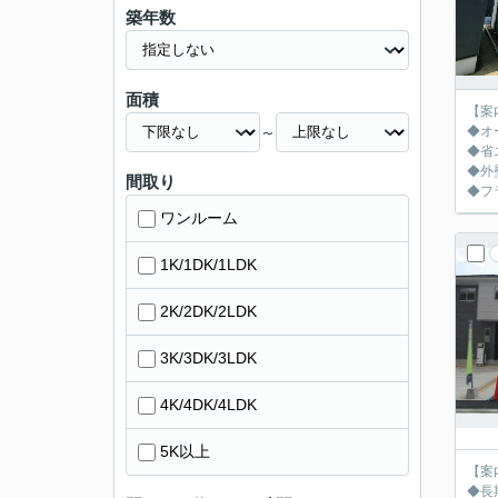
築年数
面積
【案
～
◆オ
◆省
◆外
間取り
◆フ
ワンルーム
1K/1DK/1LDK
2K/2DK/2LDK
3K/3DK/3LDK
4K/4DK/4LDK
5K以上
【案
◆長