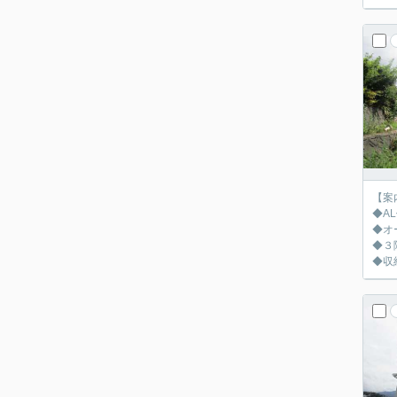
【案
◆A
◆オ
◆３
◆収