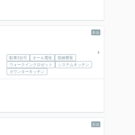
新築
駐車2台可
オール電化
収納豊富
ウォークインクロゼット
システムキッチン
カウンターキッチン
新築