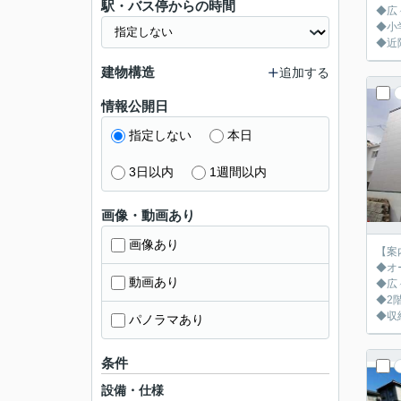
駅・バス停からの時間
◆広
◆小
◆近
建物構造
追加する
情報公開日
指定しない
本日
3日以内
1週間以内
画像・動画あり
画像あり
【案
◆オ
動画あり
◆広
◆2
◆収
パノラマあり
条件
設備・仕様