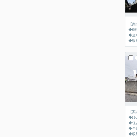
【案
◆6
◆全
◆収
【案
◆ゆ
◆住
◆全
◆収