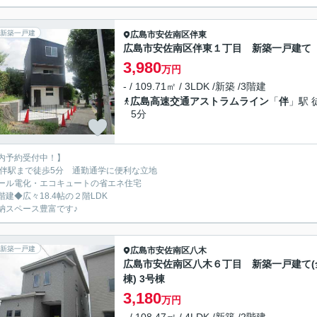
新築一戸建
広島市安佐南区
伴東
広島市安佐南区伴東１丁目 新築一戸建て
3,980
万円
- / 109.71㎡ / 3LDK /新築 /3階建
広島高速交通アストラムライン
「
伴
」駅 
5分
内予約受付中！】
L伴駅まで徒歩5分 通勤通学に便利な立地
ール電化・エコキュートの省エネ住宅
階建◆広々18.4帖の２階LDK
納スペース豊富です♪
新築一戸建
広島市安佐南区
八木
広島市安佐南区八木６丁目 新築一戸建て(
棟) 3号棟
3,180
万円