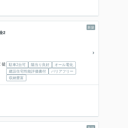
新築
全2
 徒
駐車2台可
陽当り良好
オール電化
建設住宅性能評価書付
バリアフリー
」
収納豊富