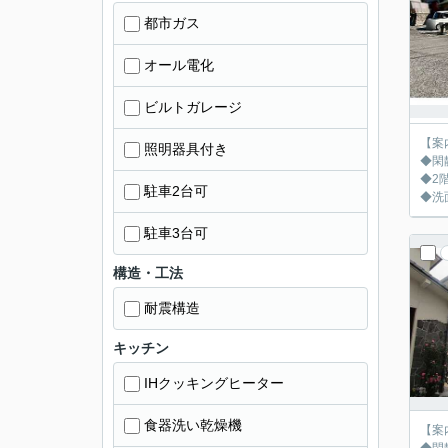
都市ガス
オール電化
ビルトガレージ
【案
照明器具付き
◆閑
◆2
駐車2台可
◆洗
駐車3台可
構造・工法
耐震構造
キッチン
IHクッキングヒーター
食器洗い乾燥機
【案