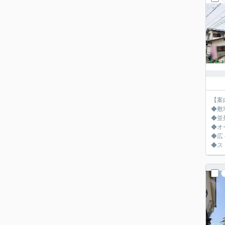
【案
◆敷
◆並
◆オ
◆広
◆ス