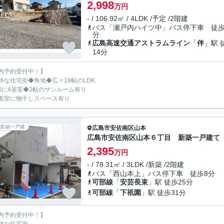
2,998
万円
- / 106.92㎡ / 4LDK /予定 /2階建
バス「瀬戸内ハイツ中」バス停下車 徒歩
分
広島高速交通アストラムライン
「
伴
」駅 
14分
内予約受付中！】
静な住宅街◆角地◆広々18帖のLDK
階に4居室◆3帖のサンルーム有り
面室に物干しスペース有り
新築一戸建
広島市安佐南区
山本
広島市安佐南区山本６丁目 新築一戸建て
2,395
万円
- / 78.31㎡ / 3LDK /新築 /2階建
バス「西山本上」バス停下車 徒歩8分
可部線
「
安芸長束
」駅 徒歩25分
可部線
「
下祇園
」駅 徒歩31分
内予約受付中！】