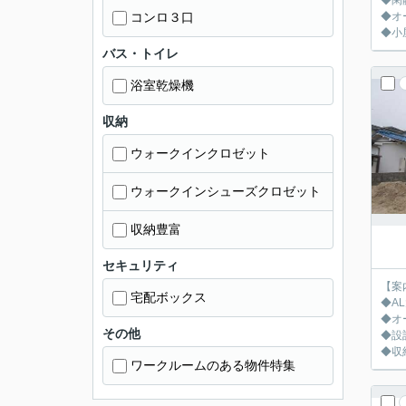
◆閑
コンロ３口
◆オ
◆小
バス・トイレ
浴室乾燥機
収納
ウォークインクロゼット
ウォークインシューズクロゼット
収納豊富
セキュリティ
【案
宅配ボックス
◆A
◆オ
その他
◆設
◆収
ワークルームのある物件特集