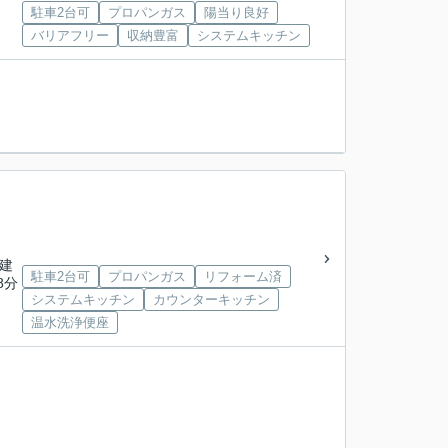
駐車2台可
プロパンガス
陽当り良好
」
バリアフリー
収納豊富
システムキッチン
階建
駐車2台可
プロパンガス
リフォーム済
8分
」
システムキッチン
カウンターキッチン
温水洗浄便座