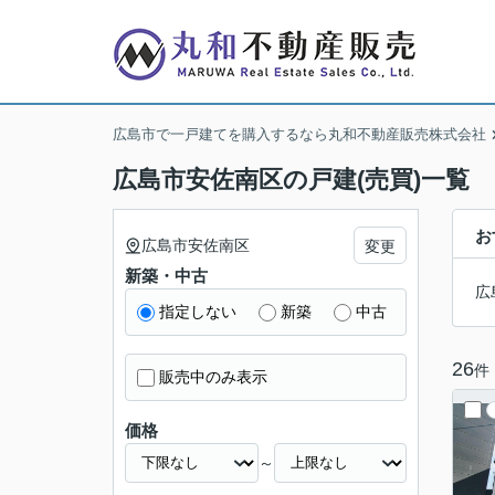
広島市で一戸建てを購入するなら丸和不動産販売株式会社
広島市安佐南区の戸建(売買)一覧
お
広島市安佐南区
変更
新築・中古
広
指定しない
新築
中古
26
件
販売中のみ表示
価格
～