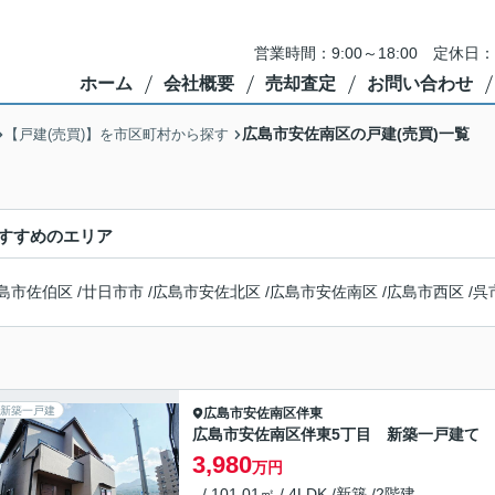
営業時間：9:00～18:00 定
ホーム
会社概要
売却査定
お問い合わせ
広島市安佐南区の戸建(売買)一覧
【戸建(売買)】を市区町村から探す
すすめのエリア
島市佐伯区
/
廿日市市
/
広島市安佐北区
/
広島市安佐南区
/
広島市西区
/
呉
新築一戸建
広島市安佐南区
伴東
広島市安佐南区伴東5丁目 新築一戸建て
3,980
万円
- / 101.01㎡ / 4LDK /新築 /2階建