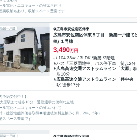
静な住宅街
ール電化・エコキュートの省エネ住宅
屋裏収納もあり、収納スペース豊富です
新築一戸建
広島市安佐南区
伴東
広島市安佐南区伴東８丁目 新築一戸建て(
棟) １号棟
3,490
万円
- / 104.33㎡ / 3LDK /新築 /2階建
バス「三菱団地中」バス停下車 徒歩2分
広島高速交通アストラムライン
「
大原
」駅
歩10分
広島高速交通アストラムライン
「
伴中央
駅 徒歩17分
内予約受付中！】
L大原駅まで徒歩10分 通勤通学に便利な立地
ール電化・エコキュートの省エネ住宅
計・建設性能評価書取得◆引渡後無料点検(6ヶ月、2年、5年）
納スペース豊富です
新築一戸建
広島市安佐南区
相田