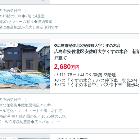
内予約受付中！】
々18帖のLDK◆2階に4居室
.6帖のサンルーム有り◆収納豊富
隣に商業施設が充実し生活便利です
新築一戸建
広島市安佐北区
安佐町大字くすの木台
広島市安佐北区安佐町大字くすの木台 新
戸建て
2,680
万円
- / 111.78㎡ / 4LDK /新築 /2階建
バス「くすの木台」バス停下車 徒歩2分
バス「くすの木台中」バス停下車 徒歩4
内予約受付中！】
静な住宅街◆敷地面積広々60坪
ール電化・エコキュートの省エネ住宅
.5帖の和室と続き間の広々18.75帖のLDK
IC・WIC等収納豊富◆広々バルコニー