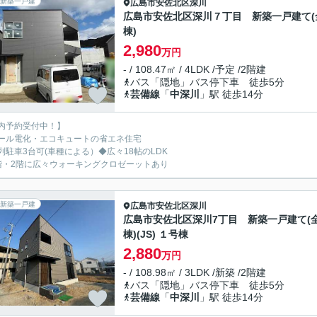
新築一戸建
広島市安佐北区
深川
広島市安佐北区深川７丁目 新築一戸建て(
棟)
2,980
万円
- / 108.47㎡ / 4LDK /予定 /2階建
バス「隠地」バス停下車 徒歩5分
芸備線
「
中深川
」駅 徒歩14分
内予約受付中！】
ール電化・エコキュートの省エネ住宅
列駐車3台可(車種による）◆広々18帖のLDK
階・2階に広々ウォーキングクロゼーットあり
新築一戸建
広島市安佐北区
深川
広島市安佐北区深川7丁目 新築一戸建て(全
棟)(JS) １号棟
2,880
万円
- / 108.98㎡ / 3LDK /新築 /2階建
バス「隠地」バス停下車 徒歩5分
芸備線
「
中深川
」駅 徒歩14分