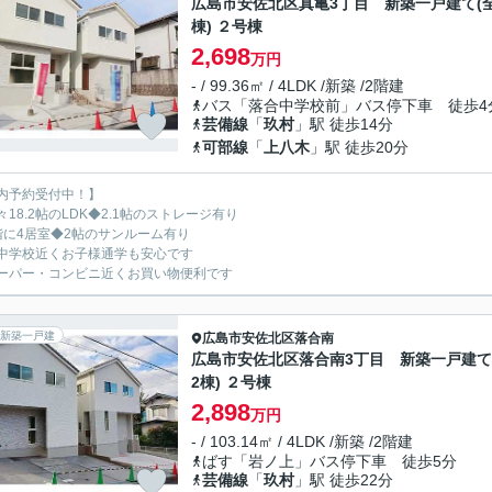
広島市安佐北区真亀3丁目 新築一戸建て(全
棟) ２号棟
2,698
万円
- / 99.36㎡ / 4LDK /新築 /2階建
バス「落合中学校前」バス停下車 徒歩4
芸備線
「
玖村
」駅 徒歩14分
可部線
「
上八木
」駅 徒歩20分
内予約受付中！】
々18.2帖のLDK◆2.1帖のストレージ有り
階に4居室◆2帖のサンルーム有り
中学校近くお子様通学も安心です
ーパー・コンビニ近くお買い物便利です
新築一戸建
広島市安佐北区
落合南
広島市安佐北区落合南3丁目 新築一戸建て
2棟) ２号棟
2,898
万円
- / 103.14㎡ / 4LDK /新築 /2階建
ばす「岩ノ上」バス停下車 徒歩5分
芸備線
「
玖村
」駅 徒歩22分