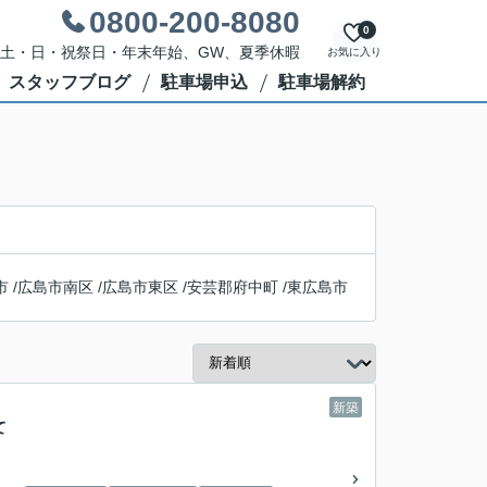
0800-200-8080
0
休日：土・日・祝祭日・年末年始、GW、夏季休暇
お気に入り
スタッフブログ
駐車場申込
駐車場解約
市
/
広島市南区
/
広島市東区
/
安芸郡府中町
/
東広島市
新築
て