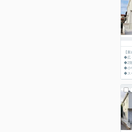
【案
◆広
◆2
◆小
◆ス