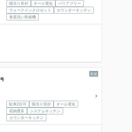
陽当り良好
オール電化
バリアフリー
ウォークインクロゼット
カウンターキッチン
食器洗い乾燥機
新築
１号
駐車2台可
陽当り良好
オール電化
収納豊富
システムキッチン
カウンターキッチン