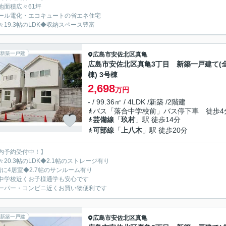
地面積広々61坪
ール電化・エコキュートの省エネ住宅
々19.3帖のLDK◆収納スペース豊富
新築一戸建
広島市安佐北区
真亀
広島市安佐北区真亀3丁目 新築一戸建て(全
棟) 3号棟
2,698
万円
- / 99.36㎡ / 4LDK /新築 /2階建
バス「落合中学校前」バス停下車 徒歩4
芸備線
「
玖村
」駅 徒歩14分
可部線
「
上八木
」駅 徒歩20分
内予約受付中！】
々20.3帖のLDK◆2.1帖のストレージ有り
階に4居室◆2.7帖のサンルーム有り
中学校近くお子様通学も安心です
ーパー・コンビニ近くお買い物便利です
新築一戸建
広島市安佐北区
真亀