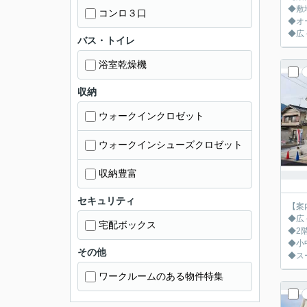
◆敷
コンロ３口
◆オ
◆広
バス・トイレ
浴室乾燥機
収納
ウォークインクロゼット
ウォークインシューズクロゼット
収納豊富
セキュリティ
【案
◆広
宅配ボックス
◆2
◆小
その他
◆ス
ワークルームのある物件特集