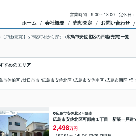
営業時間：9:00～18:00 定
ホーム
会社概要
売却査定
お問い合わせ
広島市安佐北区の戸建(売買)一覧
【戸建(売買)】を市区町村から探す
すすめのエリア
島市佐伯区
/
廿日市市
/
広島市安佐北区
/
広島市安佐南区
/
広島市西区
/
呉
新築一戸建
広島市安佐北区
可部南
広島市安佐北区可部南１丁目 新築一戸建
2,498
万円
- / 97.91㎡ / 4LDK /新築 /2階建