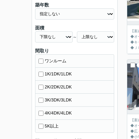
築年数
面積
【案
～
◆オ
◆キ
◆Ｊ
間取り
ワンルーム
1K/1DK/1LDK
2K/2DK/2LDK
3K/3DK/3LDK
4K/4DK/4LDK
【案
5K以上
◆オ
◆広
◆小