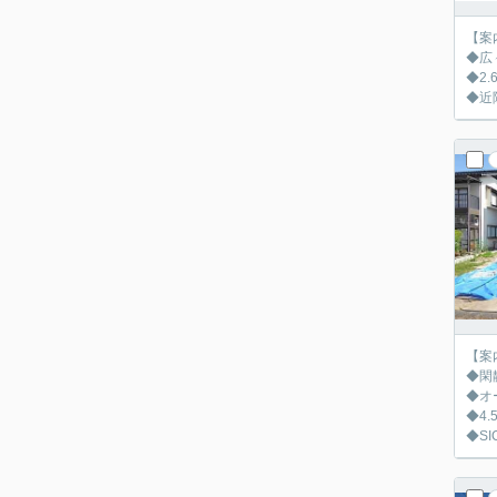
【案
◆広
◆2
◆近
【案
◆閑
◆オ
◆4
◆S