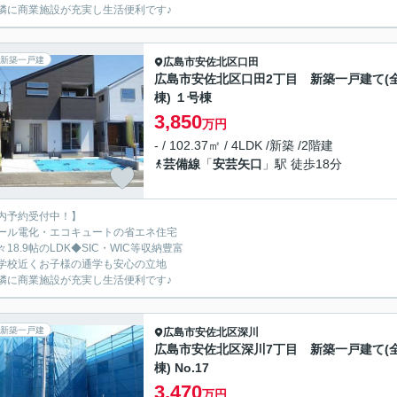
隣に商業施設が充実し生活便利です♪
新築一戸建
広島市安佐北区
口田
広島市安佐北区口田2丁目 新築一戸建て(全
棟) １号棟
3,850
万円
- / 102.37㎡ / 4LDK /新築 /2階建
芸備線
「
安芸矢口
」駅 徒歩18分
内予約受付中！】
ール電化・エコキュートの省エネ住宅
々18.9帖のLDK◆SIC・WIC等収納豊富
学校近くお子様の通学も安心の立地
隣に商業施設が充実し生活便利です♪
新築一戸建
広島市安佐北区
深川
広島市安佐北区深川7丁目 新築一戸建て(全
棟) No.17
3,470
万円