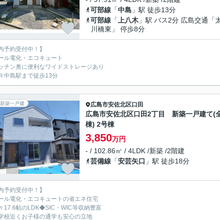
可部線
「
中島
」駅 徒歩13分
可部線
「
上八木
」駅 バス2分 広島交通「
川橋東」 停歩8分
内予約受付中！】
ール電化・エコキュート
ッチン奥に便利なワイドストレージあり
Ｒ中島駅まで徒歩13分
新築一戸建
広島市安佐北区
口田
広島市安佐北区口田2丁目 新築一戸建て(全
棟) 2号棟
3,850
万円
- / 102.86㎡ / 4LDK /新築 /2階建
芸備線
「
安芸矢口
」駅 徒歩18分
内予約受付中！】
ール電化・エコキュートの省エネ住宅
々17.6帖のLDK◆SIC・WIC等収納豊富
学校近くお子様の通学も安心の立地