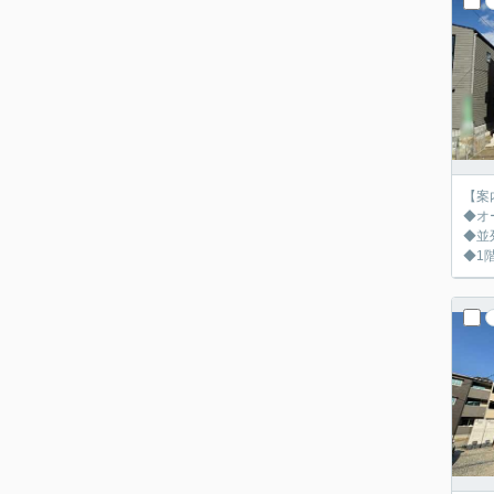
【案
◆オ
◆並
◆1