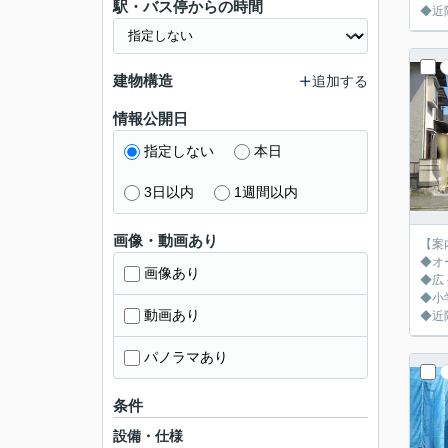
駅・バス停からの時間
◆近
建物構造
追加する
情報公開日
指定しない
本日
3日以内
1週間以内
画像・動画あり
【案
◆オ
画像あり
◆広
◆小
動画あり
◆近
パノラマあり
条件
設備・仕様