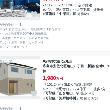
- / 117.58㎡ / 4LDK /予定 /2階建
バス「憩の森口」バス停下車 徒歩分
芸備線
「
中深川
」駅 徒歩6分
内予約受付中！】
R中深川駅まで徒歩6分 通勤通学に便利な立地
とりの土地面積約50坪◆太陽光発電
ール電化・エコキュートの省エネ住宅
アコン・照明・家具・カーテン付
納スペース豊富です♪
新築一戸建
広島市安佐北区
亀山
広島市安佐北区亀山８丁目 新築(全3棟) 
棟
1,980
万円
- / 101.24㎡ / 3LDK /新築 /2階建
バス「大毛寺口」バス停下車 徒歩7分
可部線
「
あき亀山
」駅 徒歩34分
可部線
「
河戸帆待川
」駅 徒歩37分
内予約受付中！】