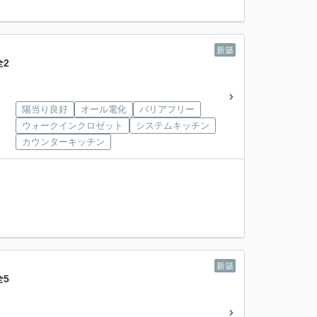
新築
2
陽当り良好
オール電化
バリアフリー
ウォークインクロゼット
システムキッチン
カウンターキッチン
新築
5