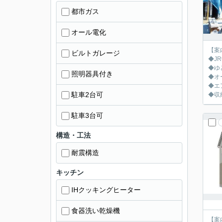
都市ガス
オール電化
【案
ビルトガレージ
◆J
◆ゆ
照明器具付き
◆オ
◆エ
駐車2台可
◆収
駐車3台可
構造・工法
耐震構造
キッチン
IHクッキングヒーター
食器洗い乾燥機
【案