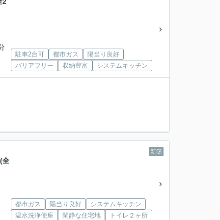
2
分
駐車2台可
都市ガス
陽当り良好
バリアフリー
収納豊富
システムキッチン
新築
(全
都市ガス
陽当り良好
システムキッチン
温水洗浄便座
閑静な住宅地
トイレ２ヶ所