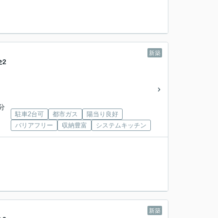
新築
2
分
駐車2台可
都市ガス
陽当り良好
バリアフリー
収納豊富
システムキッチン
新築