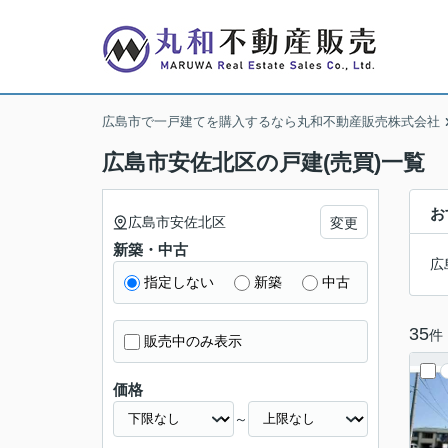
広島市で一戸建てを購入するなら丸和不動産販売株式会社
広島市安佐北区の戸建(売買)一覧
お
広島市安佐北区
変更
新築・中古
広
指定しない
新築
中古
35
件
販売中のみ表示
価格
～