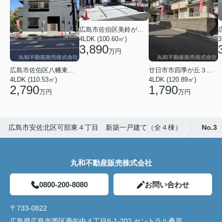
広島市佐伯区美鈴が丘西４丁目
4LDK (100.60㎡)
3
3,890
万円
広島市佐伯区八幡東４丁目
廿日市市四季が丘３丁目
4LDK (110.53㎡)
4LDK (120.89㎡)
2,790
1,790
万円
万円
広島市安佐北区可部東４丁目 新築一戸建て（全４棟）
No.3
丸和不動産販売株式会社
0800-200-8080
お問い合わせ
〒733-0822
広島県広島市西区庚午中４丁目6-1-202 セントラル桑原