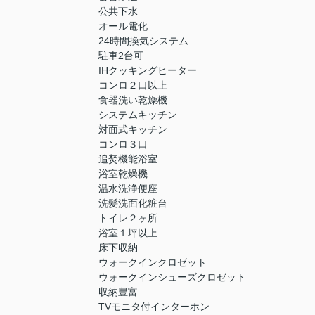
公共下水
オール電化
24時間換気システム
駐車2台可
IHクッキングヒーター
コンロ２口以上
食器洗い乾燥機
システムキッチン
対面式キッチン
コンロ３口
追焚機能浴室
浴室乾燥機
温水洗浄便座
洗髪洗面化粧台
トイレ２ヶ所
浴室１坪以上
床下収納
ウォークインクロゼット
ウォークインシューズクロゼット
収納豊富
TVモニタ付インターホン