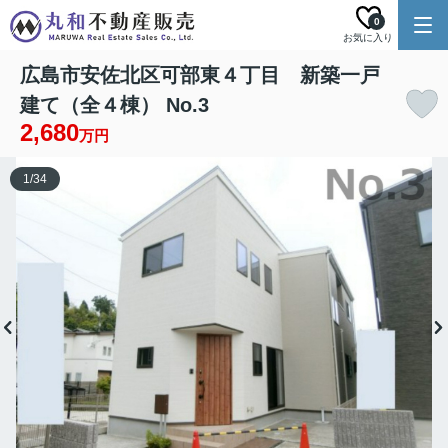
0
お気に入り
広島市安佐北区可部東４丁目 新築一戸
建て（全４棟） No.3
2,680
万円
1
/
34