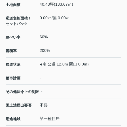
40.43坪(133.67㎡)
土地面積
0.00㎡/無 0.00㎡
私道負担面積 /
セットバック
60%
建ぺい率
200%
容積率
-(南 公道 12.0m 間口 0.0m)
接道状況
-
都市計画
-
その他法令上の制限
不要
国土法届出要否
第一種住居
用途地域