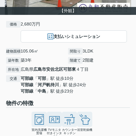
【外観】
2,680万円
価格
支払いシミュレーション
105.06㎡
3LDK
建物面積
間取り
築3年
2階建
築年数
階建て
広島県
広島市安佐北区
可部東
４丁目
所在地
可部線
「
可部
」駅 徒歩10分
交通
可部線
「
河戸帆待川
」駅 徒歩24分
可部線
「
中島
」駅 徒歩23分
物件の特徴
室内洗濯機
TVモニタ
カウンター
浴室乾燥機
置場
付きインタ
キッチン