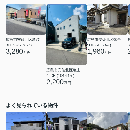
広島市安佐北区落合南９丁目
広島市安佐北区亀崎１丁目
5DK (91.53㎡)
3
3LDK (82.81㎡)
1,960
3,280
万円
万円
広島市安佐北区亀山７丁目
4LDK (104.64㎡)
2,200
万円
よく見られている物件