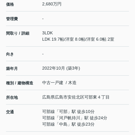
2,680万円
価格
-
管理費
3LDK
間取り / 詳細
LDK 19.7帖
/
洋室 8.0帖
/
洋室 6.0帖 2室
-
向き
2022年10月 (築3年)
築年月
中古一戸建 / 木造
種別 / 建物構造
広島県
広島市安佐北区
可部東
４丁目
所在地
可部線
「
可部
」駅 徒歩10分
交通
可部線
「
河戸帆待川
」駅 徒歩24分
可部線
「
中島
」駅 徒歩23分