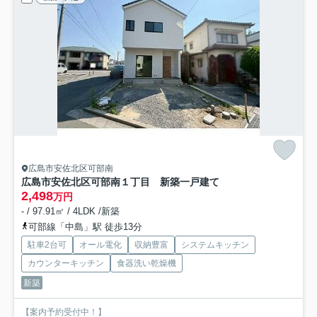
広島市安佐北区可部南
広島市安佐北区可部南１丁目 新築一戸建て
2,498
万円
- / 97.91㎡ / 4LDK /新築
可部線「中島」駅 徒歩13分
駐車2台可
オール電化
収納豊富
システムキッチン
カウンターキッチン
食器洗い乾燥機
新築
【案内予約受付中！】