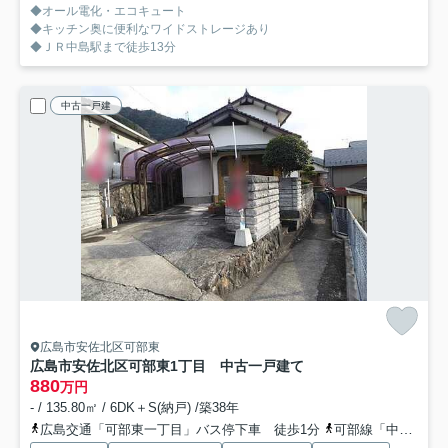
◆オール電化・エコキュート
◆キッチン奥に便利なワイドストレージあり
◆ＪＲ中島駅まで徒歩13分
中古一戸建
広島市安佐北区可部東
広島市安佐北区可部東1丁目 中古一戸建て
880
万円
- / 135.80㎡ / 6DK＋S(納戸) /築38年
広島交通「可部東一丁目」バス停下車 徒歩1分
可部線「中島」駅 徒歩19分