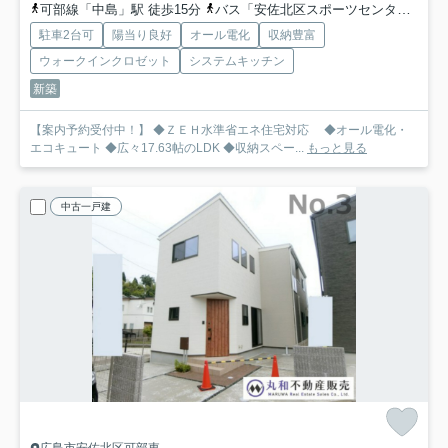
可部線「中島」駅 徒歩15分
バス「安佐北区スポーツセンター入口」バス停下車 徒歩11分
駐車2台可
陽当り良好
オール電化
収納豊富
ウォークインクロゼット
システムキッチン
新築
【案内予約受付中！】 ◆ＺＥＨ水準省エネ住宅対応 ◆オール電化・
エコキュート ◆広々17.63帖のLDK ◆収納スペー...
もっと見る
中古一戸建