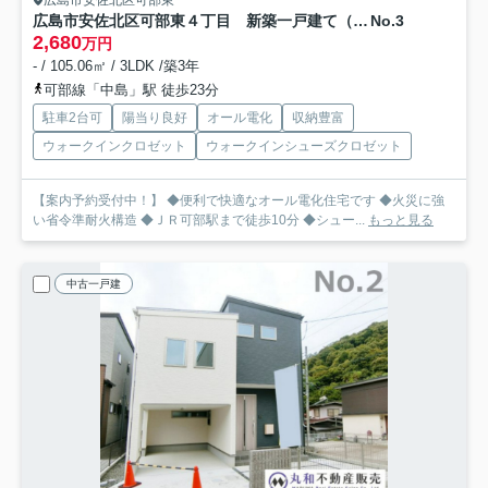
広島市安佐北区可部東
広島市安佐北区可部東４丁目 新築一戸建て（全４棟）
No.3
2,680
万円
- / 105.06㎡ / 3LDK /築3年
可部線「中島」駅 徒歩23分
駐車2台可
陽当り良好
オール電化
収納豊富
ウォークインクロゼット
ウォークインシューズクロゼット
【案内予約受付中！】 ◆便利で快適なオール電化住宅です ◆火災に強
い省令準耐火構造 ◆ＪＲ可部駅まで徒歩10分 ◆シュー...
もっと見る
中古一戸建