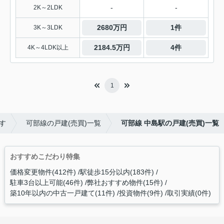
-
-
2K～2LDK
2680万円
1件
3K～3LDK
2184.5万円
4件
4K～4LDK以上
1
す
可部線の戸建(売買)一覧
可部線 中島駅の戸建(売買)一覧
おすすめこだわり特集
価格変更物件(412件)
駅徒歩15分以内(183件)
駐車3台以上可能(46件)
弊社おすすめ物件(15件)
築10年以内の中古一戸建て(11件)
投資物件(9件)
取引実績(0件)