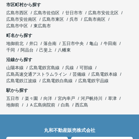
市区町村から探す
広島市西区
広島市佐伯区
廿日市市
広島市安佐北区
広島市安佐南区
広島市東区
呉市
広島市南区
広島市中区
東広島市
町名から探す
地御前北
井口
落合南
五日市中央
亀山
牛田南
千同
阿品台
己斐上
八幡東
沿線から探す
山陽本線
広島電鉄宮島線
呉線
可部線
広島高速交通アストラムライン
芸備線
広島電鉄本線
広島電鉄江波線
広島電鉄白島線
広島電鉄宇品線
駅から探す
五日市
楽々園
向洋
宮内串戸
河戸帆待川
草津
地御前
ＪＡ広島病院前
白島
西広島
丸和不動産販売株式会社