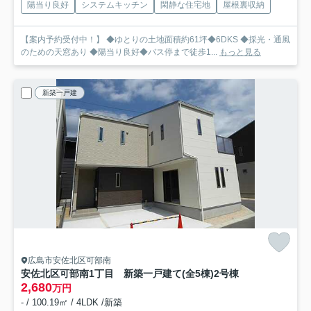
陽当り良好
システムキッチン
閑静な住宅地
屋根裏収納
【案内予約受付中！】 ◆ゆとりの土地面積約61坪◆6DKS ◆採光・通風
のための天窓あり ◆陽当り良好◆バス停まで徒歩1...
もっと見る
新築一戸建
広島市安佐北区可部南
安佐北区可部南1丁目 新築一戸建て(全5棟)
2号棟
2,680
万円
- / 100.19㎡ / 4LDK /新築