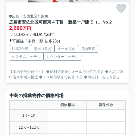
広島市安佐北区可部東
広島市安佐北区可部東４丁目 新築一戸建て（全４棟）
No.2
2,680
万円
- / 113.42㎡ / 4LDK /築3年
可部線「中島」駅 徒歩23分
駐車2台可
陽当り良好
オール電化
収納豊富
システムキッチン
カウンターキッチン
【案内予約受付中！】 ◆便利で快適なオール電化住宅です ◆火災に強
い省令準耐火構造 ◆ＪＲ可部駅まで徒歩10分 ◆雨の日...
もっと見る
中島の掲載物件の価格相場
価格相場
募集件数
-
-
1R～1K
-
-
1DK～1LDK