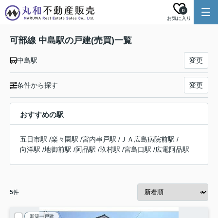
0
お気に入り
可部線 中島駅の戸建(売買)一覧
中島駅
変更
条件から探す
変更
おすすめの駅
五日市駅
/
楽々園駅
/
宮内串戸駅
/
ＪＡ広島病院前駅
/
向洋駅
/
地御前駅
/
阿品駅
/
玖村駅
/
宮島口駅
/
広電阿品駅
5
件
新築一戸建