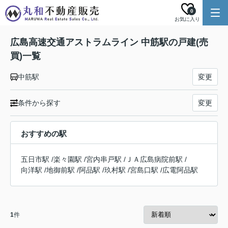
0
お気に入り
広島高速交通アストラムライン 中筋駅の戸建(売
買)一覧
中筋駅
変更
条件から探す
変更
おすすめの駅
五日市駅
/
楽々園駅
/
宮内串戸駅
/
ＪＡ広島病院前駅
/
向洋駅
/
地御前駅
/
阿品駅
/
玖村駅
/
宮島口駅
/
広電阿品駅
1
件