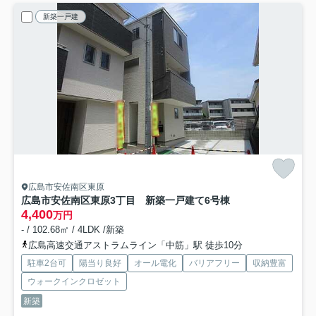
新築一戸建
広島市安佐南区東原
広島市安佐南区東原3丁目 新築一戸建て
6号棟
4,400
万円
- / 102.68㎡ / 4LDK /新築
広島高速交通アストラムライン「中筋」駅 徒歩10分
駐車2台可
陽当り良好
オール電化
バリアフリー
収納豊富
ウォークインクロゼット
新築