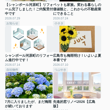
【シャンボール河原町】リフォ
ペットも家族。変わる暮らしの
ーム完了しました！ご内覧受付
価値観と、これからの不動産業
中です
にできること
2026.07.29
2026.07.24
お知らせ
小ネタ
シャンボール河原町のリフォー
広島市も梅雨明け！いよいよ夏
ム進行中です！
本番です
2026.07.14
2026.07.10
自社物件
つぶやき
7月に入りましたが、まだ梅雨
先進的窓リノベ2026【広島
が続いております
版】