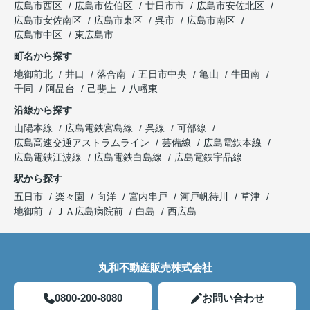
広島市西区
広島市佐伯区
廿日市市
広島市安佐北区
広島市安佐南区
広島市東区
呉市
広島市南区
広島市中区
東広島市
町名から探す
地御前北
井口
落合南
五日市中央
亀山
牛田南
千同
阿品台
己斐上
八幡東
沿線から探す
山陽本線
広島電鉄宮島線
呉線
可部線
広島高速交通アストラムライン
芸備線
広島電鉄本線
広島電鉄江波線
広島電鉄白島線
広島電鉄宇品線
駅から探す
五日市
楽々園
向洋
宮内串戸
河戸帆待川
草津
地御前
ＪＡ広島病院前
白島
西広島
丸和不動産販売株式会社
0800-200-8080
お問い合わせ