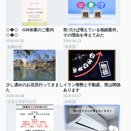
◇◆◇ GW休業のご案内
気づけば増えている相続案件。
◇◆◇
その理由を考えてみた
2026.04.30
2026.04.23
お知らせ
小ネタ
少し遅めのお花見行ってきまし
イラン情勢と不動産、実は関係
た
あります
2026.04.08
2026.04.07
スタッフイベント
小ネタ