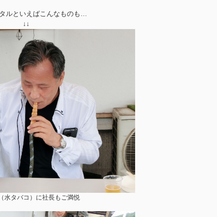
タルといえばこんなものも…
↓
↓
（水タバコ）に社長もご満悦