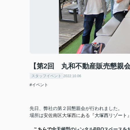
【第2回 丸和不動産販売懇親会
スタッフイベント
2022.10.06
#イベント
先日、弊社の第２回懇親会が行われました。
場所は
安佐南区大塚西にある『
大塚西リゾート
こちらで
全天候型のレンタルBBQスペースを