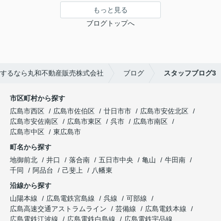
もっと見る
ブログトップへ
するなら丸和不動産販売株式会社
ブログ
スタッフブログ3
市区町村から探す
広島市西区
広島市佐伯区
廿日市市
広島市安佐北区
広島市安佐南区
広島市東区
呉市
広島市南区
広島市中区
東広島市
町名から探す
地御前北
井口
落合南
五日市中央
亀山
牛田南
千同
阿品台
己斐上
八幡東
沿線から探す
山陽本線
広島電鉄宮島線
呉線
可部線
広島高速交通アストラムライン
芸備線
広島電鉄本線
広島電鉄江波線
広島電鉄白島線
広島電鉄宇品線