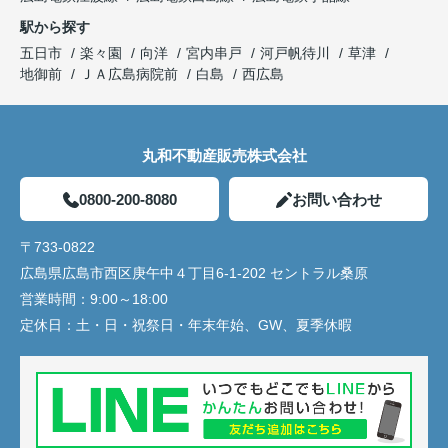
駅から探す
五日市
楽々園
向洋
宮内串戸
河戸帆待川
草津
地御前
ＪＡ広島病院前
白島
西広島
丸和不動産販売株式会社
0800-200-8080
お問い合わせ
〒733-0822
広島県広島市西区庚午中４丁目6-1-202 セントラル桑原
営業時間：
9:00～18:00
定休日：
土・日・祝祭日・年末年始、GW、夏季休暇