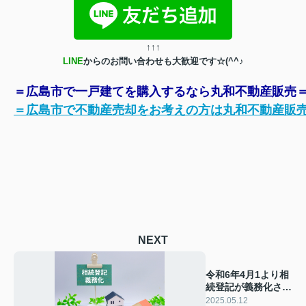
↑
↑
↑
LINE
からのお問い合わせも大歓迎です☆(^^♪
＝広島市で一戸建てを購入するなら丸和不動産販売
＝広島市で不動産売却をお考えの方は丸和不動産販
NEXT
令和6年4月1より相
続登記が義務化され
ました
2025.05.12