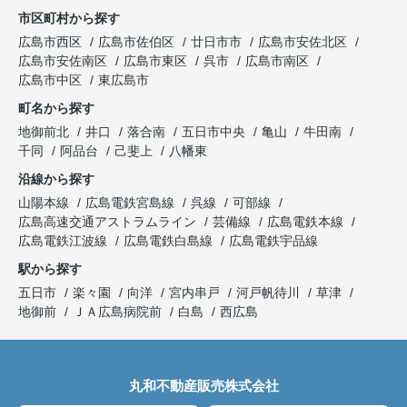
市区町村から探す
広島市西区
広島市佐伯区
廿日市市
広島市安佐北区
広島市安佐南区
広島市東区
呉市
広島市南区
広島市中区
東広島市
町名から探す
地御前北
井口
落合南
五日市中央
亀山
牛田南
千同
阿品台
己斐上
八幡東
沿線から探す
山陽本線
広島電鉄宮島線
呉線
可部線
広島高速交通アストラムライン
芸備線
広島電鉄本線
広島電鉄江波線
広島電鉄白島線
広島電鉄宇品線
駅から探す
五日市
楽々園
向洋
宮内串戸
河戸帆待川
草津
地御前
ＪＡ広島病院前
白島
西広島
丸和不動産販売株式会社