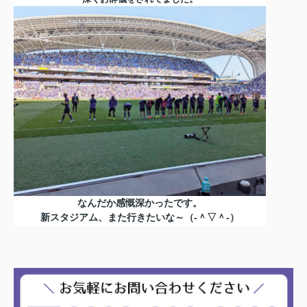
なんだか感慨深かったです。
新スタジアム、また行きたいな～（‐＾▽＾‐）