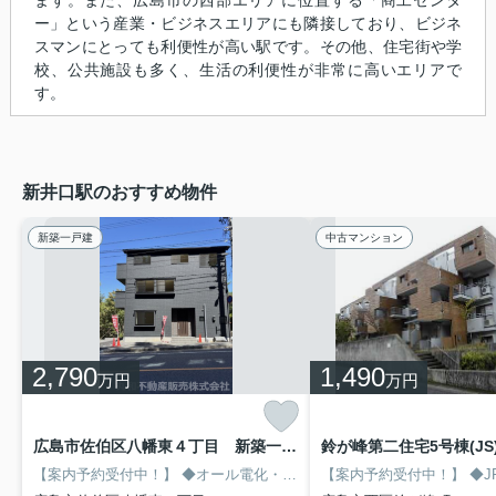
ー」という産業・ビジネスエリアにも隣接しており、ビジネ
スマンにとっても利便性が高い駅です。その他、住宅街や学
校、公共施設も多く、生活の利便性が非常に高いエリアで
す。
新井口駅のおすすめ物件
新築一戸建
中古マンション
2,790
1,490
万円
万円
広島市佐伯区八幡東４丁目 新築一戸建て
鈴が峰第二住宅5号棟(JS
【案内予約受付中！】
◆オール電化・エコキュートの省エネ住宅
【案内予約受付中！】
◆省
◆JR新井口駅