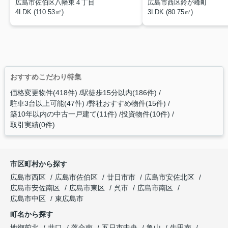
広島市佐伯区八幡東４丁目
広島市西区鈴が峰町
4LDK (110.53㎡)
3LDK (80.75㎡)
おすすめこだわり特集
価格変更物件(418件)
駅徒歩15分以内(186件)
駐車3台以上可能(47件)
弊社おすすめ物件(15件)
築10年以内の中古一戸建て(11件)
投資物件(10件)
取引実績(0件)
市区町村から探す
広島市西区
広島市佐伯区
廿日市市
広島市安佐北区
広島市安佐南区
広島市東区
呉市
広島市南区
広島市中区
東広島市
町名から探す
地御前北
井口
落合南
五日市中央
亀山
牛田南