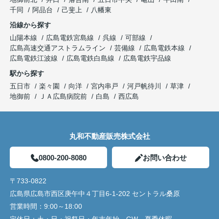
千同
阿品台
己斐上
八幡東
沿線から探す
山陽本線
広島電鉄宮島線
呉線
可部線
広島高速交通アストラムライン
芸備線
広島電鉄本線
広島電鉄江波線
広島電鉄白島線
広島電鉄宇品線
駅から探す
五日市
楽々園
向洋
宮内串戸
河戸帆待川
草津
地御前
ＪＡ広島病院前
白島
西広島
丸和不動産販売株式会社
0800-200-8080
お問い合わせ
〒733-0822
広島県広島市西区庚午中４丁目6-1-202 セントラル桑原
営業時間：
9:00～18:00
定休日：
土・日・祝祭日・年末年始、GW、夏季休暇