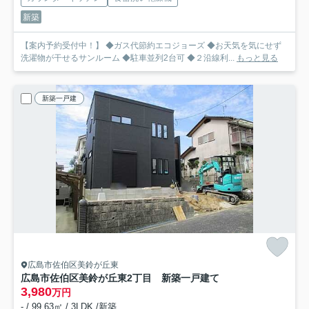
新築
【案内予約受付中！】 ◆ガス代節約エコジョーズ ◆お天気を気にせず
洗濯物が干せるサンルーム ◆駐車並列2台可 ◆２沿線利...
もっと見る
新築一戸建
広島市佐伯区美鈴が丘東
広島市佐伯区美鈴が丘東2丁目 新築一戸建て
3,980
万円
- / 99.63㎡ / 3LDK /新築