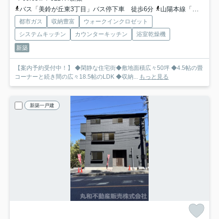
バス「美鈴が丘東3丁目」バス停下車 徒歩6分
山陽本線「新井口」駅 徒歩44分
都市ガス
収納豊富
ウォークインクロゼット
システムキッチン
カウンターキッチン
浴室乾燥機
新築
【案内予約受付中！】 ◆閑静な住宅街◆敷地面積広々50坪 ◆4.5帖の畳
コーナーと続き間の広々18.5帖のLDK ◆収納...
もっと見る
新築一戸建