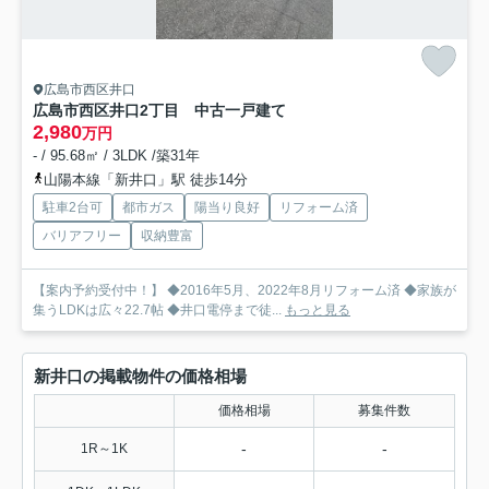
広島市西区井口
広島市西区井口2丁目 中古一戸建て
2,980
万円
- / 95.68㎡ / 3LDK /築31年
山陽本線「新井口」駅 徒歩14分
駐車2台可
都市ガス
陽当り良好
リフォーム済
バリアフリー
収納豊富
【案内予約受付中！】 ◆2016年5月、2022年8月リフォーム済 ◆家族が
集うLDKは広々22.7帖 ◆井口電停まで徒...
もっと見る
新井口の掲載物件の価格相場
価格相場
募集件数
-
-
1R～1K