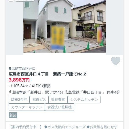
広島市西区井口
広島市西区井口４丁目 新築一戸建て
No.2
3,898
万円
- / 105.84㎡ / 4LDK /新築
山陽本線「新井口」駅 バス4分 広島電鉄「井口四丁目」 停歩4分
駐車2台可
都市ガス
収納豊富
システムキッチン
カウンターキッチン
食器洗い乾燥機
新築
【案内予約受付中！】 ◆ガス代節約エコジョーズ ◆お天気を気にせず