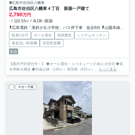
広島市佐伯区八幡東
広島市佐伯区八幡東４丁目 新築一戸建て
2,790
万円
- / 110.53㎡ / 4LDK /新築
広島電鉄「美鈴が丘小学校」バス停下車 徒歩8分
山陽本線「新井口」駅 徒歩55分
駐車2台可
オール電化
収納豊富
システムキッチン
食器洗い乾燥機
浴室乾燥機
新築
【案内予約受付中！】 ◆オール電化・エコキュートの省エネ住宅 ◆省
令準耐火構造 ◆別途山林（149㎡）保安林（825㎡）...
もっと見る
中古一戸建