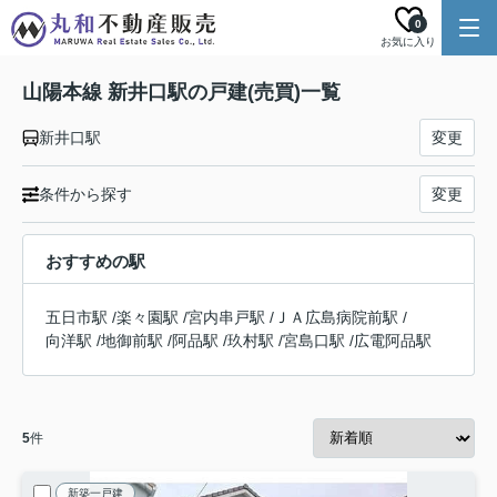
0
お気に入り
山陽本線 新井口駅の戸建(売買)一覧
新井口駅
変更
条件から探す
変更
おすすめの駅
五日市駅
/
楽々園駅
/
宮内串戸駅
/
ＪＡ広島病院前駅
/
向洋駅
/
地御前駅
/
阿品駅
/
玖村駅
/
宮島口駅
/
広電阿品駅
5
件
新築一戸建