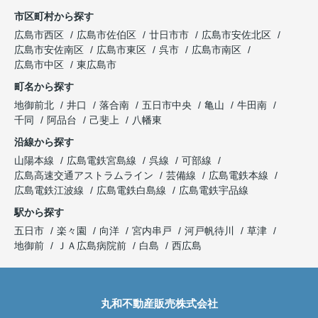
市区町村から探す
広島市西区
広島市佐伯区
廿日市市
広島市安佐北区
広島市安佐南区
広島市東区
呉市
広島市南区
広島市中区
東広島市
町名から探す
地御前北
井口
落合南
五日市中央
亀山
牛田南
千同
阿品台
己斐上
八幡東
沿線から探す
山陽本線
広島電鉄宮島線
呉線
可部線
広島高速交通アストラムライン
芸備線
広島電鉄本線
広島電鉄江波線
広島電鉄白島線
広島電鉄宇品線
駅から探す
五日市
楽々園
向洋
宮内串戸
河戸帆待川
草津
地御前
ＪＡ広島病院前
白島
西広島
丸和不動産販売株式会社