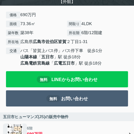
【外観】
690万円
価格
73.36㎡
4LDK
面積
間取り
築38年
6階/12階建
築年数
所在階
広島県
広島市佐伯区
皆賀
２丁目1-31
所在地
バス「皆賀上バス停」バス停下車 徒歩1分
交通
山陽本線
「
五日市
」駅 徒歩18分
広島電鉄宮島線
「
広電五日市
」駅 徒歩18分
LINEからお問い合わせ
無料
お問い合わせ
無料
五日市ヒューマンズ(JS)の販売中物件
6階
690万円