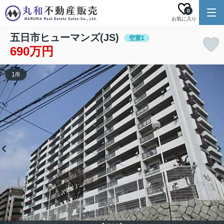
0
お気に入り
五日市ヒューマンズ(JS)
空室1
690万円
1
/
8