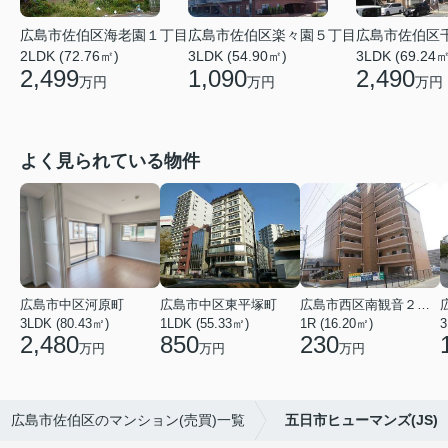
広島市佐伯区海老園１丁目
広島市佐伯区楽々園５丁目
広島市佐伯区
2LDK (72.76㎡)
3LDK (54.90㎡)
3LDK (69.24㎡
2,499
1,090
2,490
万円
万円
万円
よく見られている物件
広島市中区河原町
広島市中区東平塚町
広島市西区南観音２丁目
3LDK (80.43㎡)
1LDK (55.33㎡)
1R (16.20㎡)
3
2,480
850
230
万円
万円
万円
広島市佐伯区のマンション(売買)一覧
五日市ヒューマンズ(JS)