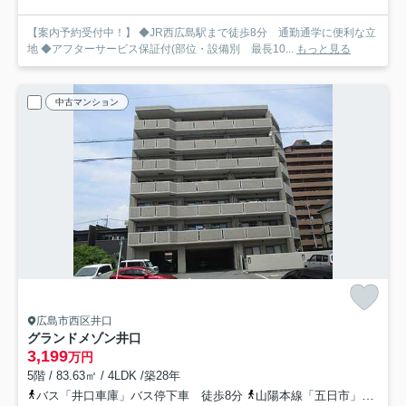
【案内予約受付中！】 ◆JR西広島駅まで徒歩8分 通勤通学に便利な立
地 ◆アフターサービス保証付(部位・設備別 最長10...
もっと見る
中古マンション
広島市西区井口
グランドメゾン井口
3,199
万円
5階 / 83.63㎡ / 4LDK /築28年
バス「井口車庫」バス停下車 徒歩8分
山陽本線「五日市」駅 徒歩17分