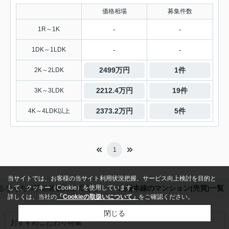
価格相場
募集件数
-
-
1R～1K
-
-
1DK～1LDK
2499万円
1件
2K～2LDK
2212.4万円
19件
3K～3LDK
2373.2万円
5件
4K～4LDK以上
1
当サイトでは、お客様の当サイト利用状況把握、サービス向上検討を目的と
るなら丸和不動産販売株式会社
山陽本線のマンション(売買)一覧
して、クッキー（Cookie）を使用しています。
詳しくは、当社の
「Cookieの取扱いについて」
をご確認ください。
閉じる
おすすめこだわり特集