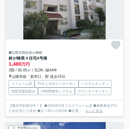
広島市西区鈴が峰町
鈴が峰第４住宅4号棟
1,480
万円
3階 / 85.05㎡ / 3LDK /築44年
山陽本線「新井口」駅 徒歩15分
リフォーム済
TVモニタ付インターホン
システムキッチン
洗髪洗面化粧台
24時間換気システム
カウンターキッチン
【案内予約受付中！】 ◆2026年3月フルリフォーム済 ◆南東角住戸の
ため日当たり良好 ◆広々85㎡の3LDK ◆広電・...
もっと見る
中古マンション