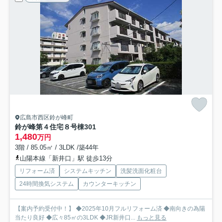
広島市西区鈴が峰町
鈴が峰第４住宅８号棟
301
1,480
万円
3階 / 85.05㎡ / 3LDK /築44年
山陽本線「新井口」駅 徒歩13分
リフォーム済
システムキッチン
洗髪洗面化粧台
24時間換気システム
カウンターキッチン
【案内予約受付中！】 ◆2025年10月フルリフォーム済 ◆南向きの為陽
当たり良好 ◆広々85㎡の3LDK ◆JR新井口...
もっと見る