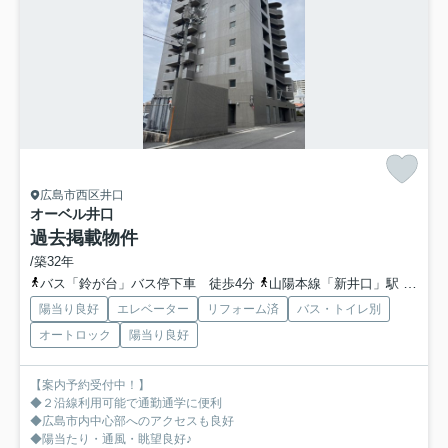
広島市西区井口
オーベル井口
過去掲載物件
/築32年
バス「鈴が台」バス停下車 徒歩4分
山陽本線「新井口」駅 徒歩15分
陽当り良好
エレベーター
リフォーム済
バス・トイレ別
オートロック
陽当り良好
【案内予約受付中！】
◆２沿線利用可能で通勤通学に便利
◆広島市内中心部へのアクセスも良好
◆陽当たり・通風・眺望良好♪