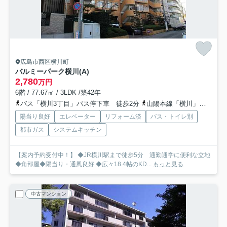
広島市西区横川町
バルミーパーク横川(A)
2,780
万円
6階 / 77.67㎡ / 3LDK /築42年
バス「横川3丁目」バス停下車 徒歩2分
山陽本線「横川」駅 徒歩6分
陽当り良好
エレベーター
リフォーム済
バス・トイレ別
都市ガス
システムキッチン
【案内予約受付中！】 ◆JR横川駅まで徒歩5分 通勤通学に便利な立地
◆角部屋◆陽当り・通風良好 ◆広々18.4帖のKD...
もっと見る
中古マンション