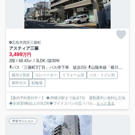
広島市西区三篠町
アスティア三篠
3,499
万円
2階 / 68.43㎡ / 3LDK /築30年
バス「三篠町3丁目」バス停下車 徒歩2分
山陽本線「横川」駅 徒歩7分
陽当り良好
エレベーター
リフォーム済
バス・トイレ別
都市ガス
駐輪場
【案内予約受付中！】 ◆JR横川駅まで徒歩7分 通勤通学に便利な立地
◆全居室6帖以上の3LDK◆ワイドスパンの広々バル...
もっと見る
中古マンション