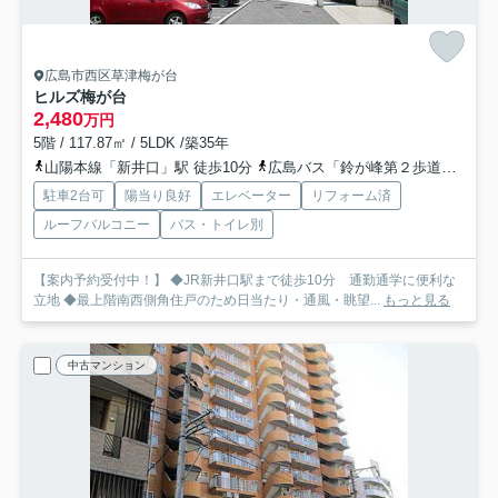
広島市西区草津梅が台
ヒルズ梅が台
2,480
万円
5階 / 117.87㎡ / 5LDK /築35年
山陽本線「新井口」駅 徒歩10分
広島バス「鈴が峰第２歩道橋」バス停下車 徒歩3分
駐車2台可
陽当り良好
エレベーター
リフォーム済
ルーフバルコニー
バス・トイレ別
【案内予約受付中！】 ◆JR新井口駅まで徒歩10分 通勤通学に便利な
立地 ◆最上階南西側角住戸のため日当たり・通風・眺望...
もっと見る
中古マンション