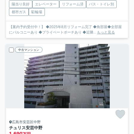
陽当り良好
エレベーター
リフォーム済
バス・トイレ別
都市ガス
駐輪場
【案内予約受付中！】 ◆2025年8月リフォーム完了 ◆角部屋◆全部屋
にバルコニーあり ◆プライベートポーチあり ◆近隣...
もっと見る
中古マンション
広島市安芸区中野
チュリス安芸中野
1,690
万円