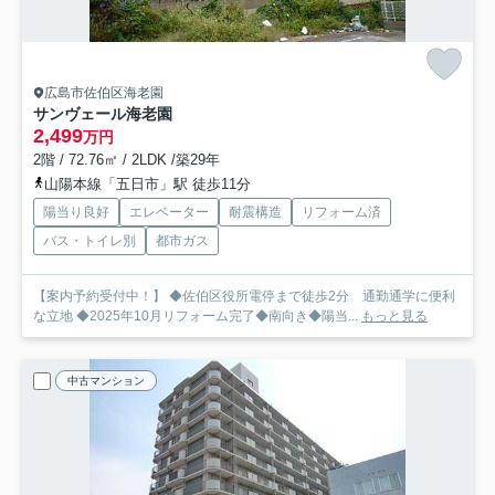
広島市佐伯区海老園
サンヴェール海老園
2,499
万円
2階 / 72.76㎡ / 2LDK /築29年
山陽本線「五日市」駅 徒歩11分
陽当り良好
エレベーター
耐震構造
リフォーム済
バス・トイレ別
都市ガス
【案内予約受付中！】 ◆佐伯区役所電停まで徒歩2分 通勤通学に便利
な立地 ◆2025年10月リフォーム完了◆南向き◆陽当...
もっと見る
中古マンション