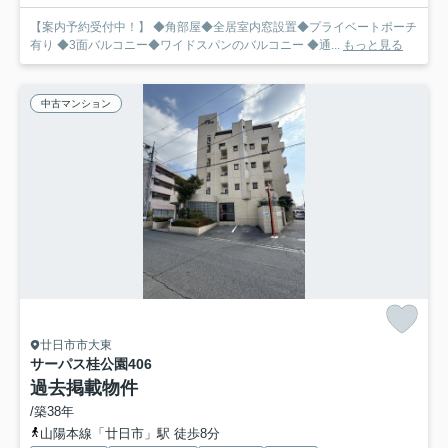
【案内予約受付中！】 ◆角部屋◆全居室内窓設置◆プライベートポーチ
有り ◆3面バルコニー◆ワイドスパンのバルコニー ◆通...
もっと見る
中古マンション
廿日市市大東
サーパス桂公園
406
過去掲載物件
/築38年
山陽本線「廿日市」駅 徒歩8分