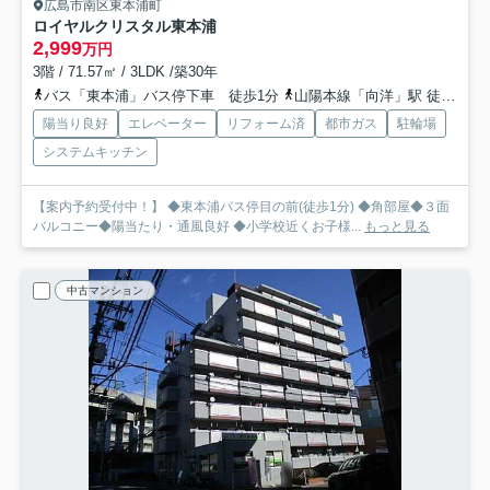
広島市南区東本浦町
ロイヤルクリスタル東本浦
2,999
万円
3階 / 71.57㎡ / 3LDK /築30年
バス「東本浦」バス停下車 徒歩1分
山陽本線「向洋」駅 徒歩21分
陽当り良好
エレベーター
リフォーム済
都市ガス
駐輪場
システムキッチン
【案内予約受付中！】 ◆東本浦バス停目の前(徒歩1分) ◆角部屋◆３面
バルコニー◆陽当たり・通風良好 ◆小学校近くお子様...
もっと見る
中古マンション