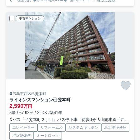
中古マンション
広島市西区己斐本町
ライオンズマンション己斐本町
2,590
万円
5階 / 67.92㎡ / 3LDK /築41年
バス「己斐本町２丁目」バス停下車 徒歩3分
山陽本線「西広島」駅 徒歩8分
エレベーター
リフォーム済
システムキッチン
温水洗浄便座
浴室乾燥機
オートロック