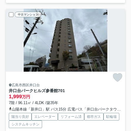
中古マンション
広島市西区井口台
井口台パークヒルズ参番館
701
1,999
万円
7階 / 96.11㎡ / 4LDK /築35年
山陽本線「新井口」駅 バス15分 広電バス「井口台パークタウン」 停歩3分
陽当り良好
エレベーター
リフォーム済
都市ガス
駐輪場
システムキッチン