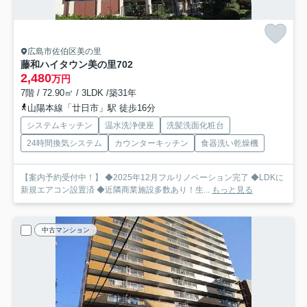
広島市佐伯区美の里
藤和ハイタウン美の里
702
2,480
万円
7階 / 72.90㎡ / 3LDK /築31年
山陽本線「廿日市」駅 徒歩16分
システムキッチン
温水洗浄便座
洗髪洗面化粧台
24時間換気システム
カウンターキッチン
食器洗い乾燥機
【案内予約受付中！】 ◆2025年12月フルリノベーション完了 ◆LDKに
新規エアコン設置済 ◆近隣商業施設多数あり！生...
もっと見る
中古マンション