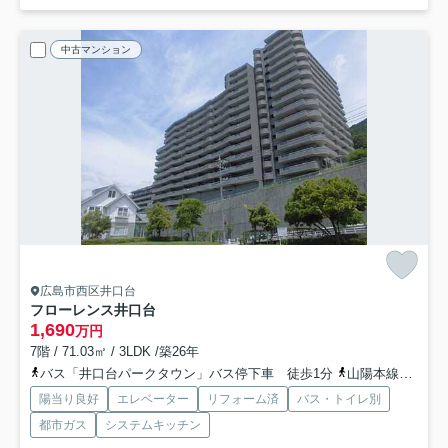
中古マンション
広島市西区井口台
フローレンス井口台
1,690
万円
7階 / 71.03㎡ / 3LDK /築26年
バス「井口台パークタウン」バス停下車 徒歩1分
山陽本線「新井口」駅 徒歩25分
陽当り良好
エレベーター
リフォーム済
バス・トイレ別
都市ガス
システムキッチン