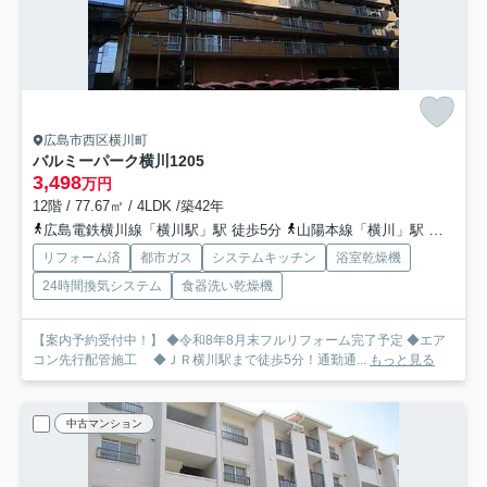
広島市西区横川町
バルミーパーク横川
1205
3,498
万円
12階 / 77.67㎡ / 4LDK /築42年
広島電鉄横川線「横川駅」駅 徒歩5分
山陽本線「横川」駅 徒歩5分
リフォーム済
都市ガス
システムキッチン
浴室乾燥機
24時間換気システム
食器洗い乾燥機
【案内予約受付中！】 ◆令和8年8月末フルリフォーム完了予定 ◆エア
コン先行配管施工 ◆ＪＲ横川駅まで徒歩5分！通勤通...
もっと見る
中古マンション