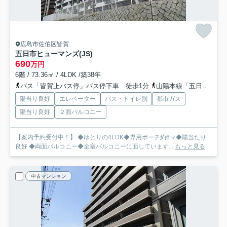
広島市佐伯区皆賀
五日市ヒューマンズ(JS)
690
万円
6階 / 73.36㎡ / 4LDK /築38年
バス「皆賀上バス停」バス停下車 徒歩1分
山陽本線「五日市」駅 徒歩18分
陽当り良好
エレベーター
バス・トイレ別
都市ガス
陽当り良好
２面バルコニー
【案内予約受付中！】 ◆ゆとりの4LDK◆専用ポーチ約6㎡◆陽当たり
良好 ◆両面バルコニー◆全室バルコニーに面しています...
もっと見る
中古マンション