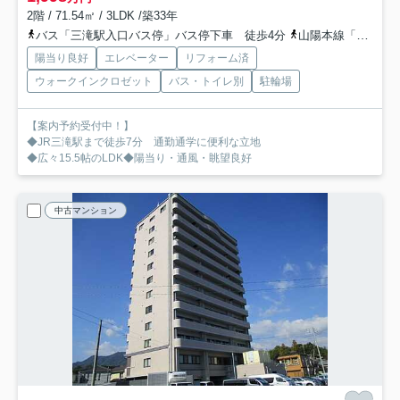
2階 / 71.54㎡ / 3LDK /築33年
バス「三滝駅入口バス停」バス停下車 徒歩4分
山陽本線「横川」駅 徒歩17分
陽当り良好
エレベーター
リフォーム済
ウォークインクロゼット
バス・トイレ別
駐輪場
【案内予約受付中！】
◆JR三滝駅まで徒歩7分 通勤通学に便利な立地
◆広々15.5帖のLDK◆陽当り・通風・眺望良好
中古マンション