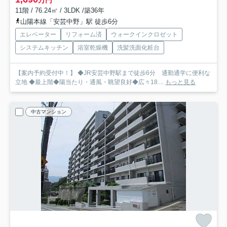
11階 / 76.24㎡ / 3LDK /築36年
山陽本線「安芸中野」駅 徒歩6分
エレベーター
リフォーム済
ウォークインクロゼット
システムキッチン
浴室乾燥機
洗髪洗面化粧台
【案内予約受付中！】 ◆JR安芸中野駅まで徒歩6分 通勤通学に便利な
立地 ◆最上階◆陽当たり・通風・眺望良好◆広々18....
もっと見る
中古マンション