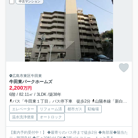
中古マンション
広島市東区牛田東
牛田東パークホームズ
2,200
万円
6階 / 82.11㎡ / 3LDK /築38年
バス「牛田東１丁目」バス停下車 徒歩2分
山陽本線「新白島」駅 徒歩24分
エレベーター
リフォーム済
都市ガス
駐輪場
温水洗浄便座
オートロック
【案内予約受付中！】 ◆最寄りのバス停まで徒歩2分 ◆角部屋◆陽当た
り・眺望良好 ◆広々20帖のLDK◆2面バルコニー ...
もっと見る