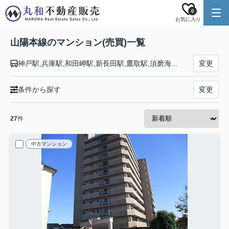
0
お気に入り
山陽本線のマンション(売買)一覧
神戸駅,兵庫駅,和田岬駅,新長田駅,鷹取駅,須磨海浜公園駅,須磨駅,塩屋駅,垂水駅,舞子駅,朝霧駅,明石駅,西明石駅,大久保駅,魚住駅,土山駅,東加古川駅,加古川駅,宝殿駅,曽根駅,ひめじ別所駅,御着駅,東姫路駅,姫路駅,手柄山平和公園駅,英賀保駅,はりま勝原駅,網干駅,竜野駅,相生駅,有年駅,上郡駅,三石駅,吉永駅,和気駅,熊山駅,万富駅,瀬戸駅,上道駅,東岡山駅,高島駅,西川原駅,岡山駅,北長瀬駅,庭瀬駅,中庄駅,倉敷駅,西阿知駅,新倉敷駅,金光駅,鴨方駅,里庄駅,笠岡駅,大門駅,東福山駅,福山駅,備後赤坂駅,松永駅,東尾道駅,尾道駅,糸崎駅,三原駅,本郷駅,河内駅,入野駅,白市駅,西高屋駅,西条駅,寺家駅,八本松駅,瀬野駅,中野東駅,安芸中野駅,海田市駅,向洋駅,天神川駅,広島駅,新白島駅,横川駅,西広島駅,新井口駅,五日市駅,廿日市駅,宮内串戸駅,阿品駅,宮島口駅,前空駅,大野浦駅,玖波駅,大竹駅,和木駅,岩国駅,南岩国駅,藤生駅,通津駅,由宇駅,神代駅,大畠駅,柳井港駅,柳井駅,田布施駅,岩田駅,島田駅,光駅,下松駅,櫛ケ浜駅,徳山駅,新南陽駅,福川駅,戸田駅,富海駅,防府駅,大道駅,四辻駅,新山口駅,嘉川駅,本由良駅,厚東駅,宇部駅,小野田駅,厚狭駅,埴生駅,小月駅,長府駅,新下関駅,幡生駅,下関駅,門司駅
変更
条件から探す
変更
27
件
中古マンション