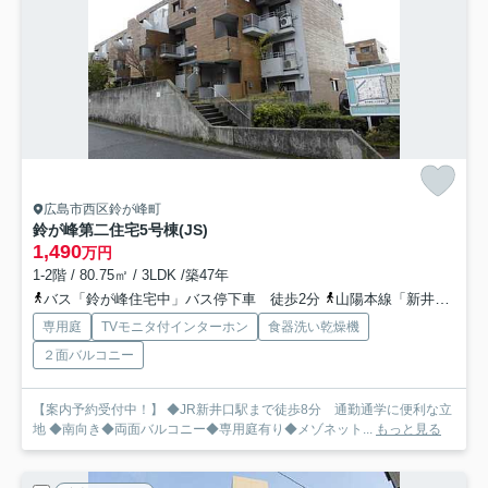
広島市西区鈴が峰町
鈴が峰第二住宅5号棟(JS)
1,490
万円
1-2階 / 80.75㎡ / 3LDK /築47年
バス「鈴が峰住宅中」バス停下車 徒歩2分
山陽本線「新井口」駅 徒歩8分
専用庭
TVモニタ付インターホン
食器洗い乾燥機
２面バルコニー
【案内予約受付中！】 ◆JR新井口駅まで徒歩8分 通勤通学に便利な立
地 ◆南向き◆両面バルコニー◆専用庭有り◆メゾネット...
もっと見る