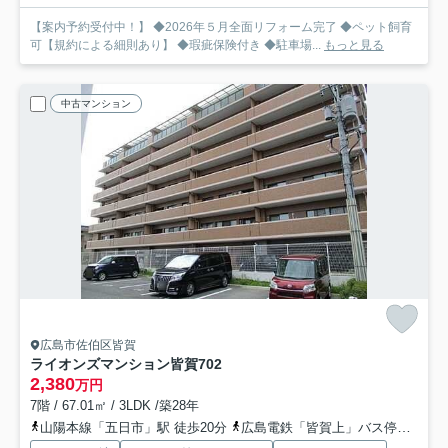
【案内予約受付中！】 ◆2026年５月全面リフォーム完了 ◆ペット飼育
可【規約による細則あり】 ◆瑕疵保険付き ◆駐車場...
もっと見る
中古マンション
広島市佐伯区皆賀
ライオンズマンション皆賀
702
2,380
万円
7階 / 67.01㎡ / 3LDK /築28年
山陽本線「五日市」駅 徒歩20分
広島電鉄「皆賀上」バス停下車 徒歩1分