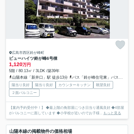
広島市西区鈴が峰町
ビューハイツ鈴が峰6号棟
1,120
万円
5階 / 80.13㎡ / 3LDK /築39年
山陽本線「新井口」駅 徒歩13分
バス「鈴が峰住宅東」バス停下車 徒歩3分
陽当り良好
陽当り良好
カウンターキッチン
眺望良好
２面バルコニー
【案内予約受付中！】 ◆最上階の角部屋につき日当り通風良好 ◆4部屋
がバルコニーに面しています ◆小学校が近いのでお子様...
もっと見る
山陽本線の掲載物件の価格相場