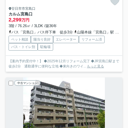
廿日市市宮島口
カルム宮島口
2,299
万円
3階 / 76.26㎡ / 3LDK /築36年
バス「宮島口」バス停下車 徒歩3分
山陽本線「宮島口」駅 徒歩2分
ペット相談
陽当り良好
エレベーター
リフォーム済
バス・トイレ別
駐輪場
【案内予約受付中！】 ◆2025年12月リフォーム完了 ◆JR宮島口駅まで
徒歩2分 通勤通学に便利な立地 ◆東向きのワイ...
もっと見る
中古マンション