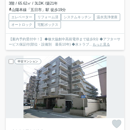
3階 / 65.62㎡ / 3LDK /築21年
山陽本線「五日市」駅 徒歩19分
エレベーター
リフォーム済
システムキッチン
温水洗浄便座
オートロック
宅配ボックス
【案内予約受付中！】 ◆修大協創中高前電停まで徒歩9分 ◆アフターサ
ービス保証付(部位・設備別 最長10年) ◆水トラブ...
もっと見る
中古マンション