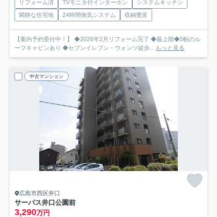
リフォーム済
TVモニタ付インターホン
システムキッチン
閑静な住宅地
24時間換気システム
収納豊富
【案内予約受付中！】 ◆2026年2月リフォーム完了 ◆最上階◆5帖のル
ーフキャビンあり ◆セブンイレブン・ウォンツ徒歩...
もっと見る
中古マンション
広島市西区井口
サーパス井口公園前
3,290
万円