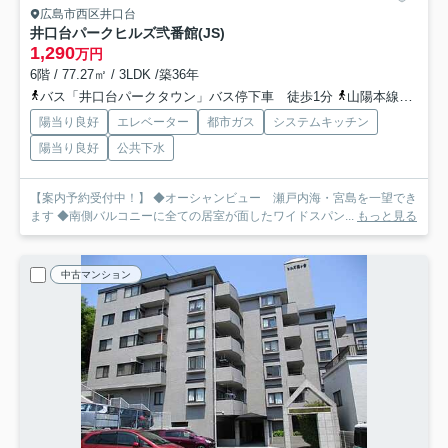
広島市西区井口台
井口台パークヒルズ弐番館(JS)
1,290
万円
6階 / 77.27㎡ / 3LDK /築36年
バス「井口台パークタウン」バス停下車 徒歩1分
山陽本線「新井口」駅 徒歩25分
陽当り良好
エレベーター
都市ガス
システムキッチン
陽当り良好
公共下水
【案内予約受付中！】 ◆オーシャンビュー 瀬戸内海・宮島を一望でき
ます ◆南側バルコニーに全ての居室が面したワイドスパン...
もっと見る
中古マンション