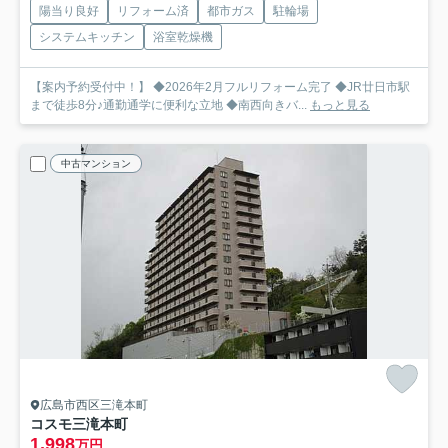
陽当り良好
リフォーム済
都市ガス
駐輪場
システムキッチン
浴室乾燥機
【案内予約受付中！】 ◆2026年2月フルリフォーム完了 ◆JR廿日市駅
まで徒歩8分♪通勤通学に便利な立地 ◆南西向きバ...
もっと見る
中古マンション
広島市西区三滝本町
コスモ三滝本町
1,998
万円