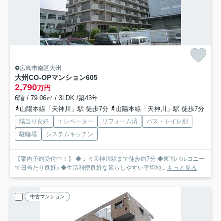
広島市南区大州
大州CO-OPマンション
605
2,790
万円
6階 / 79.06㎡ / 3LDK /築43年
山陽本線「天神川」駅 徒歩7分
山陽本線「天神川」駅 徒歩7分
陽当り良好
エレベーター
リフォーム済
バス・トイレ別
駐輪場
システムキッチン
【案内予約受付中！】 ◆ＪＲ天神川駅まで徒歩約7分 ◆東南バルコニー
で日当たり良好♪ ◆生活利便良好な暮らしやすい平坦地...
もっと見る
中古マンション