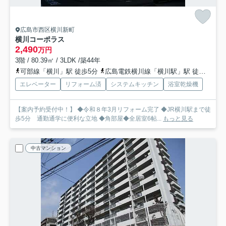
広島市西区横川新町
横川コーポラス
2,490
万円
3階 / 80.39㎡ / 3LDK /築44年
可部線「横川」駅 徒歩5分
広島電鉄横川線「横川駅」駅 徒歩5分
エレベーター
リフォーム済
システムキッチン
浴室乾燥機
【案内予約受付中！】 ◆令和８年3月リフォーム完了 ◆JR横川駅まで徒
歩5分 通勤通学に便利な立地 ◆角部屋◆全居室6帖...
もっと見る
中古マンション