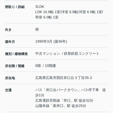
3LDK
間取り / 詳細
LDK 16.8帖 1室
/
洋室 6.8帖
/
洋室 6.0帖 1室
/
和室 6.0帖 1室
南
向き
1990年3月 (築36年)
築年月
中古マンション / 鉄骨鉄筋コンクリート
種別 / 建物構造
6階 / 10階建
所在階 / 階建
広島県
広島市西区
井口台
３丁目35-2
所在地
バス「井口台パークタウン」バス停下車 徒
交通
歩1分
広島電鉄宮島線
「
井口
」駅 徒歩32分
山陽本線
「
新井口
」駅 徒歩25分