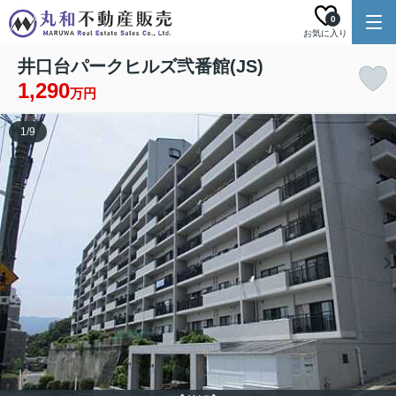
0
お気に入り
井口台パークヒルズ弐番館(JS)
1,290
万円
1
/
9