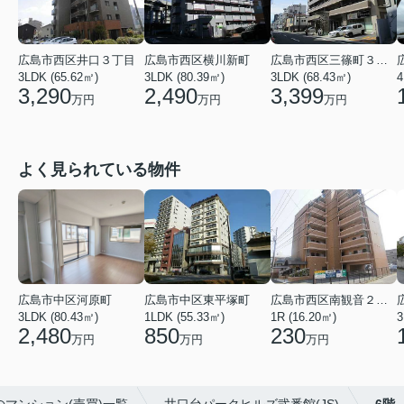
広島市西区井口３丁目
広島市西区横川新町
広島市西区三篠町３丁目
3LDK (65.62㎡)
3LDK (80.39㎡)
3LDK (68.43㎡)
4
3,290
2,490
3,399
万円
万円
万円
よく見られている物件
広島市中区東平塚町
広島市西区南観音２丁目
広島市中区河原町
1LDK (55.33㎡)
1R (16.20㎡)
3
3LDK (80.43㎡)
850
230
2,480
万円
万円
万円