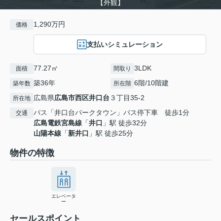
【外観】
1,290万円
価格
支払いシミュレーション
77.27㎡
3LDK
面積
間取り
築36年
6階/10階建
築年数
所在階
広島県
広島市西区
井口台
３丁目35-2
所在地
バス「井口台パークタウン」バス停下車 徒歩1分
交通
広島電鉄宮島線
「
井口
」駅 徒歩32分
山陽本線
「
新井口
」駅 徒歩25分
物件の特徴
エレベータ
ー
セールスポイント