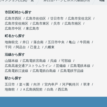
マンション(売買)一覧
井口台パークヒルズ弐番館(JS)
6階
市区町村から探す
広島市西区
広島市佐伯区
廿日市市
広島市安佐北区
広島市安佐南区
広島市東区
呉市
広島市南区
広島市中区
東広島市
町名から探す
地御前北
井口
落合南
五日市中央
亀山
牛田南
千同
阿品台
己斐上
八幡東
沿線から探す
山陽本線
広島電鉄宮島線
呉線
可部線
広島高速交通アストラムライン
芸備線
広島電鉄本線
広島電鉄江波線
広島電鉄白島線
広島電鉄宇品線
駅から探す
五日市
楽々園
向洋
宮内串戸
河戸帆待川
草津
地御前
ＪＡ広島病院前
白島
西広島