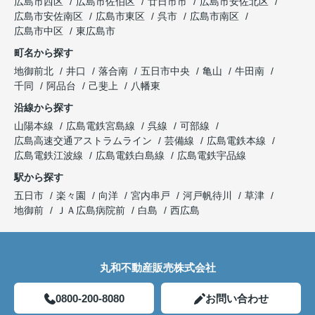
広島市西区
広島市佐伯区
廿日市市
広島市安佐北区
広島市安佐南区
広島市東区
呉市
広島市南区
広島市中区
東広島市
町名から探す
地御前北
井口
落合南
五日市中央
亀山
牛田南
千同
阿品台
己斐上
八幡東
沿線から探す
山陽本線
広島電鉄宮島線
呉線
可部線
広島高速交通アストラムライン
芸備線
広島電鉄本線
広島電鉄江波線
広島電鉄白島線
広島電鉄宇品線
駅から探す
五日市
楽々園
向洋
宮内串戸
河戸帆待川
草津
地御前
ＪＡ広島病院前
白島
西広島
丸和不動産販売株式会社
0800-200-8080
お問い合わせ