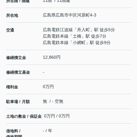
11階 / 11階建
所在階 / 階建
広島県
広島市中区
河原町
4-3
所在地
広島電鉄江波線
「
舟入町
」駅 徒歩5分
交通
広島電鉄本線
「
土橋
」駅 徒歩7分
広島電鉄本線
「
小網町
」駅 徒歩9分
12,860円
修繕積立金
-
修繕積立基金
0万円
権利金
無 / - 空無
駐車場 / 月額
0万円 / 0万円
土地の敷金 / 保証金
- / 年
借地料 /
借地期間