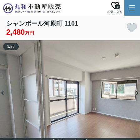
0
お気に入り
シャンボール河原町 1101
2,480
万円
1
/
29