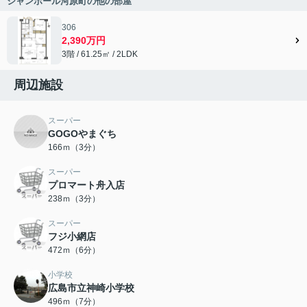
シャンボール河原町の他の部屋
306
2,390万円
3階 / 61.25㎡ / 2LDK
周辺施設
スーパー
GOGOやまぐち
166ｍ（3分）
スーパー
プロマート舟入店
238ｍ（3分）
スーパー
フジ小網店
472ｍ（6分）
小学校
広島市立神崎小学校
496ｍ（7分）