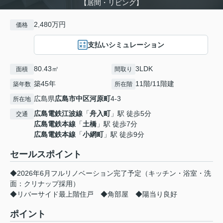
【居間・リビング】
2,480万円
価格
支払いシミュレーション
80.43㎡
3LDK
面積
間取り
築45年
11階/11階建
築年数
所在階
広島県
広島市中区
河原町
4-3
所在地
広島電鉄江波線
「
舟入町
」駅 徒歩5分
交通
広島電鉄本線
「
土橋
」駅 徒歩7分
広島電鉄本線
「
小網町
」駅 徒歩9分
セールスポイント
◆2026年6月フルリノベーション完了予定（キッチン・浴室・洗
面：クリナップ採用）
◆リバーサイド最上階住戸 ◆角部屋 ◆陽当り良好
ポイント