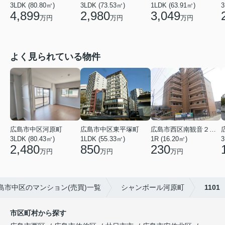
3LDK (80.80㎡)
3LDK (73.53㎡)
3
1LDK (63.91㎡)
4,899
2,980
3,049
万円
万円
万円
よく見られている物件
広島市中区東平塚町
広島市西区南観音２丁目
広島市中区河原町
1LDK (55.33㎡)
1R (16.20㎡)
3
3LDK (80.43㎡)
850
230
2,480
万円
万円
万円
島市中区のマンション(売買)一覧
シャンボール河原町
1101
市区町村から探す