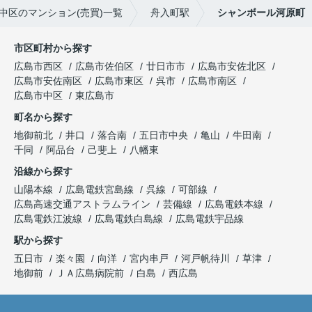
中区のマンション(売買)一覧
舟入町駅
シャンボール河原町
市区町村から探す
広島市西区
広島市佐伯区
廿日市市
広島市安佐北区
広島市安佐南区
広島市東区
呉市
広島市南区
広島市中区
東広島市
町名から探す
地御前北
井口
落合南
五日市中央
亀山
牛田南
千同
阿品台
己斐上
八幡東
沿線から探す
山陽本線
広島電鉄宮島線
呉線
可部線
広島高速交通アストラムライン
芸備線
広島電鉄本線
広島電鉄江波線
広島電鉄白島線
広島電鉄宇品線
駅から探す
五日市
楽々園
向洋
宮内串戸
河戸帆待川
草津
地御前
ＪＡ広島病院前
白島
西広島