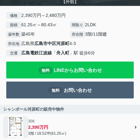
【外観】
2,390万円～2,480万円
価格
61.25㎡～80.43㎡
2LDK
面積
間取り
築45年
3階/11階建
築年数
所在階
広島県
広島市中区
河原町
4-3
所在地
広島電鉄江波線
「
舟入町
」駅 徒歩6分
交通
LINEからお問い合わせ
無料
お問い合わせ
無料
シャンボール河原町の販売中物件
306
2,390万円
3階 / 18.52坪(61.25㎡)