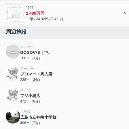
1101
2,480万円
11階 / 24.32坪(80.43㎡)
周辺施設
スーパー
GOGOやまぐち
166ｍ（3分）
スーパー
プロマート舟入店
238ｍ（3分）
スーパー
フジ小網店
472ｍ（6分）
小学校
広島市立神崎小学校
496ｍ（7分）