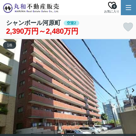
0
お気に入り
シャンボール河原町
空室2
2,390万円～2,480万円
1
/
8