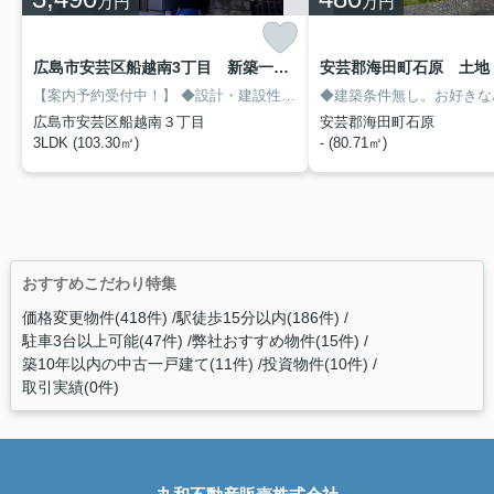
万円
万円
広島市安芸区船越南3丁目 新築一戸建て(全2棟) 1号棟
安芸郡海田町石原 土地
【案内予約受付中！】
◆設計・建設性能評価取得
◆3帖の畳コーナーと続
広島市安芸区船越南３丁目
安芸郡海田町石原
3LDK (103.30㎡)
- (80.71㎡)
おすすめこだわり特集
価格変更物件(418件)
駅徒歩15分以内(186件)
駐車3台以上可能(47件)
弊社おすすめ物件(15件)
築10年以内の中古一戸建て(11件)
投資物件(10件)
取引実績(0件)