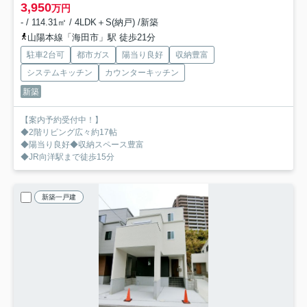
3,950
万円
- / 114.31㎡ / 4LDK＋S(納戸) /新築
山陽本線「海田市」駅 徒歩21分
駐車2台可
都市ガス
陽当り良好
収納豊富
システムキッチン
カウンターキッチン
新築
【案内予約受付中！】
◆2階リビング広々約17帖
◆陽当り良好◆収納スペース豊富
◆JR向洋駅まで徒歩15分
新築一戸建