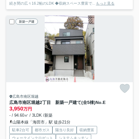
続き間の広々16.2帖のLDK ◆収納スペース豊富で...
もっと見る
新築一戸建
広島市南区堀越
広島市南区堀越2丁目 新築一戸建て(全5棟)
No.E
3,950
万円
- / 94.60㎡ / 3LDK /新築
山陽本線「海田市」駅 徒歩21分
駐車2台可
都市ガス
陽当り良好
収納豊富
ウォークインクロゼット
システムキッチン