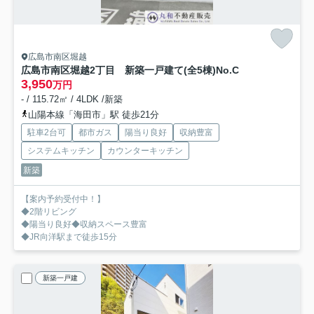
広島市南区堀越
広島市南区堀越2丁目 新築一戸建て(全5棟)
No.C
3,950
万円
- / 115.72㎡ / 4LDK /新築
山陽本線「海田市」駅 徒歩21分
駐車2台可
都市ガス
陽当り良好
収納豊富
システムキッチン
カウンターキッチン
新築
【案内予約受付中！】
◆2階リビング
◆陽当り良好◆収納スペース豊富
◆JR向洋駅まで徒歩15分
新築一戸建