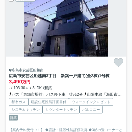
広島市安芸区船越南
広島市安芸区船越南3丁目 新築一戸建て(全2棟)
1号棟
3,490
万円
- / 103.30㎡ / 3LDK /新築
バス「東部市場前」バス停下車 徒歩2分
山陽本線「海田市」駅 徒歩13分
都市ガス
建設住宅性能評価書付
ウォークインクロゼット
システムキッチン
カウンターキッチン
バルコニー
新築
【案内予約受付中！】 ◆設計・建設性能評価取得 ◆3帖の畳コーナーと