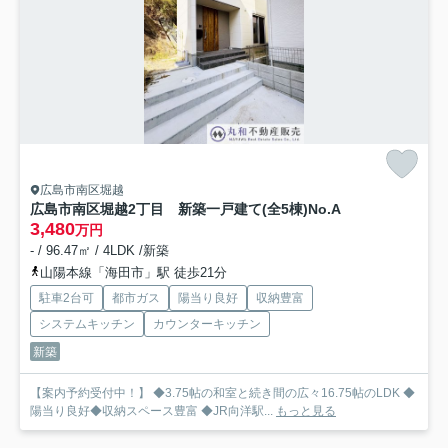
広島市南区堀越
広島市南区堀越2丁目 新築一戸建て(全5棟)
No.A
3,480
万円
- / 96.47㎡ / 4LDK /新築
山陽本線「海田市」駅 徒歩21分
駐車2台可
都市ガス
陽当り良好
収納豊富
システムキッチン
カウンターキッチン
新築
【案内予約受付中！】 ◆3.75帖の和室と続き間の広々16.75帖のLDK ◆
陽当り良好◆収納スペース豊富 ◆JR向洋駅...
もっと見る