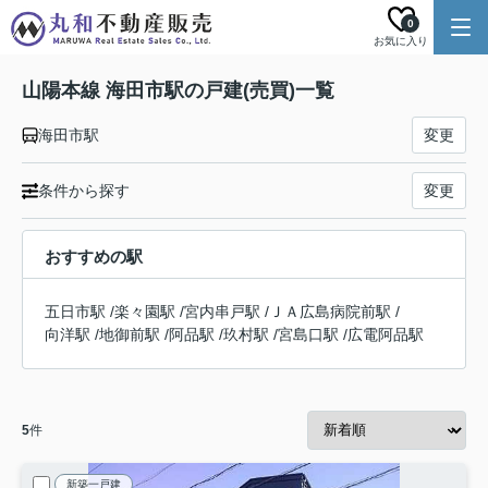
0
お気に入り
山陽本線 海田市駅の戸建(売買)一覧
海田市駅
変更
条件から探す
変更
おすすめの駅
五日市駅
/
楽々園駅
/
宮内串戸駅
/
ＪＡ広島病院前駅
/
向洋駅
/
地御前駅
/
阿品駅
/
玖村駅
/
宮島口駅
/
広電阿品駅
5
件
新築一戸建