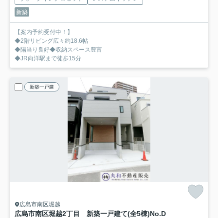
新築
【案内予約受付中！】
◆2階リビング広々約18.6帖
◆陽当り良好◆収納スペース豊富
◆JR向洋駅まで徒歩15分
新築一戸建
広島市南区堀越
広島市南区堀越2丁目 新築一戸建て(全5棟)
No.D