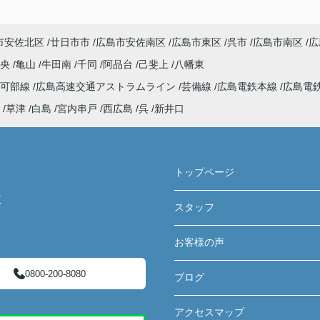
市安佐北区
廿日市市
広島市安佐南区
広島市東区
呉市
広島市南区
広
中央
亀山
牛田南
千同
阿品台
己斐上
八幡東
可部線
広島高速交通アストラムライン
芸備線
広島電鉄本線
広島電
草津
白島
宮内串戸
西広島
呉
新井口
トップページ
原
スタッフ
お客様の声
0800-200-8080
ブログ
アクセスマップ