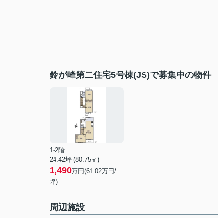
鈴が峰第二住宅5号棟(JS)で募集中の物件
1-2階
24.42坪 (80.75㎡)
1,490
万円(61.02万円/
坪)
周辺施設