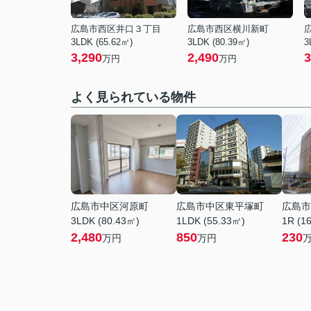
広島市西区井口３丁目
広島市西区横川新町
3LDK (65.62㎡)
3LDK (80.39㎡)
3
3,290
2,490
3
万円
万円
よく見られている物件
広島市中区河原町
広島市中区東平塚町
広島市
3LDK (80.43㎡)
1LDK (55.33㎡)
1R (1
2,480
850
230
万円
万円