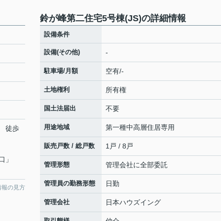
鈴が峰第二住宅5号棟(JS)の詳細情報
設備条件
設備(その他)
-
駐車場/月額
空有/-
土地権利
所有権
国土法届出
不要
用途地域
第一種中高層住居専用
 徒歩
販売戸数 / 総戸数
1戸 / 8戸
口
」
管理形態
管理会社に全部委託
管理員の勤務形態
日勤
情報の見方
管理会社
日本ハウズイング
取引態様