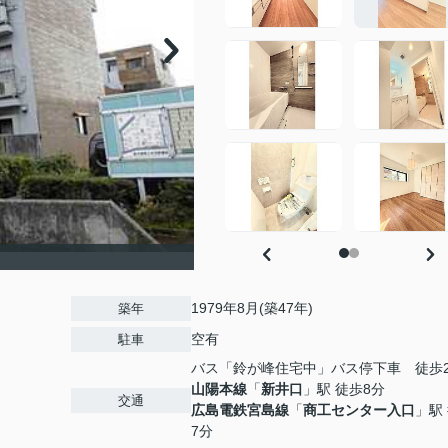
1979年8月(築47年)
築年
空有
駐車
バス「鈴が峰住宅中」バス停下車 徒歩
山陽本線
「
新井口
」駅 徒歩8分
交通
広島電鉄宮島線
「
商工センター入口
」駅
7分