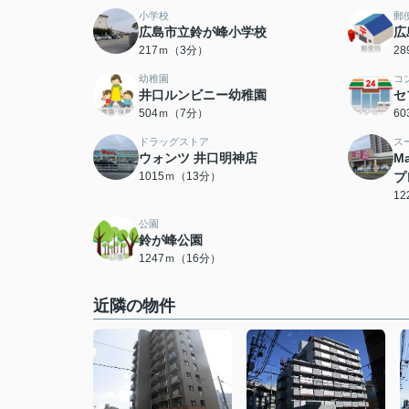
小学校
郵
広島市立鈴が峰小学校
広
217ｍ（3分）
2
幼稚園
コ
井口ルンビニー幼稚園
セ
504ｍ（7分）
6
ドラッグストア
ス
ウォンツ 井口明神店
M
1015ｍ（13分）
プ
1
公園
鈴が峰公園
1247ｍ（16分）
近隣の物件