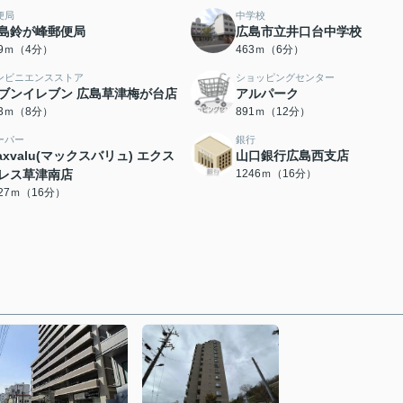
便局
中学校
島鈴が峰郵便局
広島市立井口台中学校
89ｍ（4分）
463ｍ（6分）
ンビニエンスストア
ショッピングセンター
ブンイレブン 広島草津梅が台店
アルパーク
03ｍ（8分）
891ｍ（12分）
ーパー
銀行
axvalu(マックスバリュ) エクス
山口銀行広島西支店
レス草津南店
1246ｍ（16分）
227ｍ（16分）