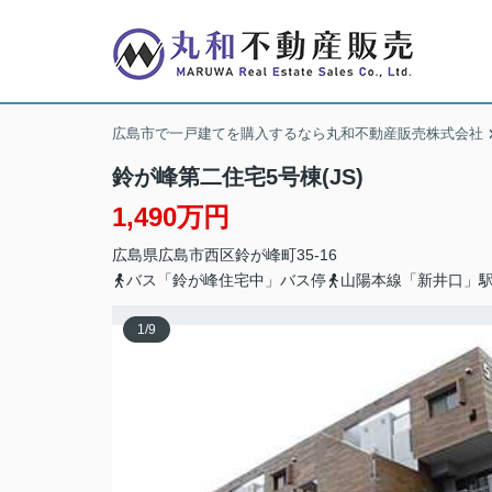
広島市で一戸建てを購入するなら丸和不動産販売株式会社
鈴が峰第二住宅5号棟(JS)
1,490万円
広島県
広島市西区
鈴が峰町
35-16
バス「鈴が峰住宅中」バス停
山陽本線「新井口」駅
1
/
9