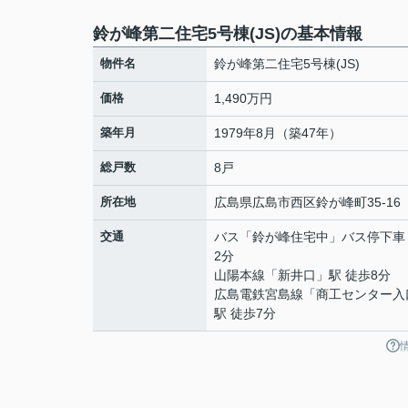
鈴が峰第二住宅5号棟(JS)の基本情報
物件名
鈴が峰第二住宅5号棟(JS)
価格
1,490万円
築年月
1979年8月（築47年）
総戸数
8戸
所在地
広島県
広島市西区
鈴が峰町
35-16
交通
バス「鈴が峰住宅中」バス停下車
2分
山陽本線
「
新井口
」駅 徒歩8分
広島電鉄宮島線
「
商工センター入
駅 徒歩7分