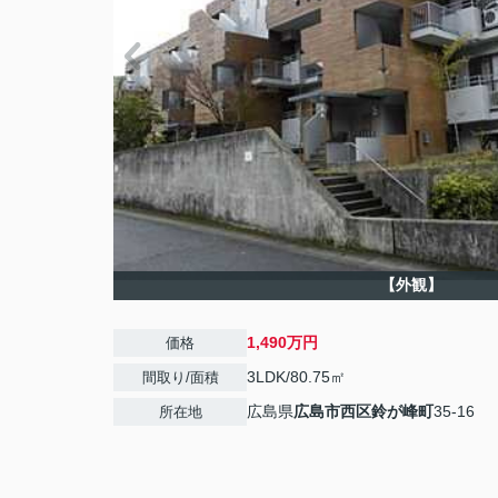
【外観】
1,490万円
価格
3LDK/80.75㎡
間取り/面積
広島県
広島市西区
鈴が峰町
35-16
所在地