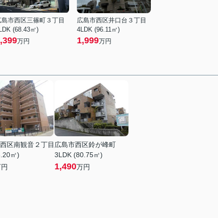
広島市西区三篠町３丁目
広島市西区井口台３丁目
LDK (68.43㎡)
4LDK (96.11㎡)
,399
1,999
万円
万円
西区南観音２丁目
広島市西区鈴が峰町
6.20㎡)
3LDK (80.75㎡)
1,490
万円
万円