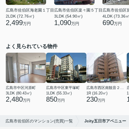
広島市佐伯区海老園１丁目
広島市佐伯区楽々園５丁目
広島市佐伯区
2LDK (72.76㎡)
3LDK (54.90㎡)
4LDK (73.36㎡
2,499
1,090
690
万円
万円
万円
よく見られている物件
広島市中区河原町
広島市中区東平塚町
広島市西区南観音２丁目
3LDK (80.43㎡)
1LDK (55.33㎡)
1R (16.20㎡)
1
2,480
850
230
万円
万円
万円
広島市佐伯区のマンション(売買)一覧
Jcity五日市アベニュー