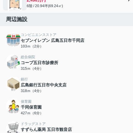
6階 / 20.94坪(69.24㎡)
周辺施設
コンビニエンスストア
セブンイレブン 広島五日市千同店
103ｍ（2分）
総合病院
コープ五日市診療所
315ｍ（4分）
銀行
広島銀行五日市中央支店
318ｍ（4分）
保育園
千同保育園
427ｍ（6分）
ドラッグストア
すずらん薬局 五日市観音店