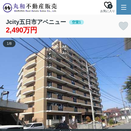
0
お気に入り
Jcity五日市アベニュー
空室1
2,490万円
1
/
8