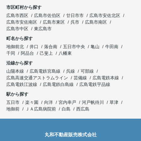
市区町村から探す
広島市西区
広島市佐伯区
廿日市市
広島市安佐北区
広島市安佐南区
広島市東区
呉市
広島市南区
広島市中区
東広島市
町名から探す
地御前北
井口
落合南
五日市中央
亀山
牛田南
千同
阿品台
己斐上
八幡東
沿線から探す
山陽本線
広島電鉄宮島線
呉線
可部線
広島高速交通アストラムライン
芸備線
広島電鉄本線
広島電鉄江波線
広島電鉄白島線
広島電鉄宇品線
駅から探す
五日市
楽々園
向洋
宮内串戸
河戸帆待川
草津
地御前
ＪＡ広島病院前
白島
西広島
丸和不動産販売株式会社