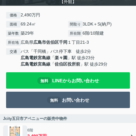
【外観】
2,490万円
価格
69.24㎡
3LDK＋S(納戸)
面積
間取り
築29年
6階/10階建
築年数
所在階
広島県
広島市佐伯区
千同
１丁目21-3
所在地
バス「千同橋」バス停下車 徒歩2分
交通
広島電鉄宮島線
「
楽々園
」駅 徒歩23分
広島電鉄宮島線
「
佐伯区役所前
」駅 徒歩29分
LINEからお問い合わせ
無料
お問い合わせ
無料
Jcity五日市アベニューの販売中物件
6階
2,490万円