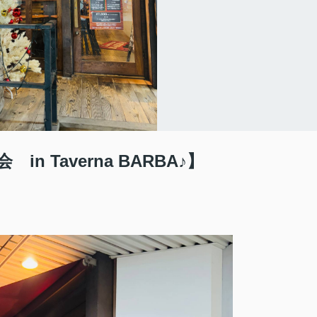
n Taverna BARBA♪】