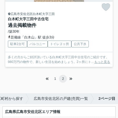
広島市安佐北区白木町大字三田
白木町大字三田中古住宅
過去掲載物件
/築30年
芸備線「白木山」駅 徒歩3分
駐車2台可
バルコニー
トイレ２ヶ所
公共下水
多くの方からご好評頂いている白木町大字三田中古住宅のご紹介です。
980万円の物件で、新しい生活を始めましょう。2ヶ所にト...
もっと見る
1
2
区町村から探す
広島市安佐北区の戸建(売買)一覧
2ページ目
広島県広島市安佐北区エリア情報