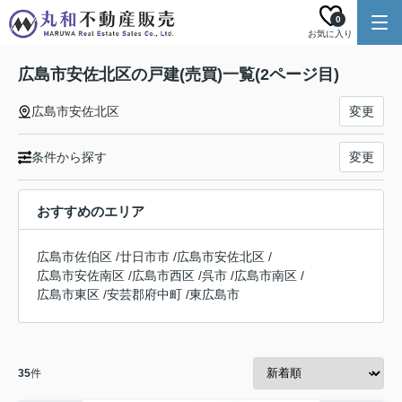
0
お気に入り
広島市安佐北区の戸建(売買)一覧(2ページ目)
広島市安佐北区
変更
条件から探す
変更
おすすめのエリア
広島市佐伯区
/
廿日市市
/
広島市安佐北区
/
広島市安佐南区
/
広島市西区
/
呉市
/
広島市南区
/
広島市東区
/
安芸郡府中町
/
東広島市
35
件