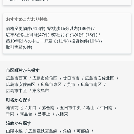
おすすめこだわり特集
価格変更物件(418件)
駅徒歩15分以内(186件)
駐車3台以上可能(47件)
弊社おすすめ物件(15件)
築10年以内の中古一戸建て(11件)
投資物件(10件)
取引実績(0件)
市区町村から探す
広島市西区
広島市佐伯区
廿日市市
広島市安佐北区
広島市安佐南区
広島市東区
呉市
広島市南区
広島市中区
東広島市
町名から探す
地御前北
井口
落合南
五日市中央
亀山
牛田南
千同
阿品台
己斐上
八幡東
沿線から探す
山陽本線
広島電鉄宮島線
呉線
可部線