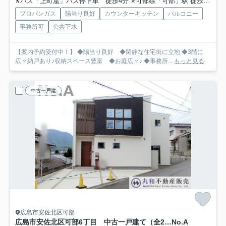
バス「上町屋」バス停下車 徒歩4分
可部線「可部」駅 徒歩60分
プロパンガス
陽当り良好
カウンターキッチン
バルコニー
事務所可
公共下水
【案内予約受付中！】 ◆陽当り良好 ◆閑静な住宅街に立地 ◆3階に
広々納戸あり♪収納スペース豊富 ◆お庭広々♪ ◆事務所...
もっと見る
中古一戸建
広島市安佐北区可部
広島市安佐北区可部6丁目 中古一戸建て（全2棟）
No.A