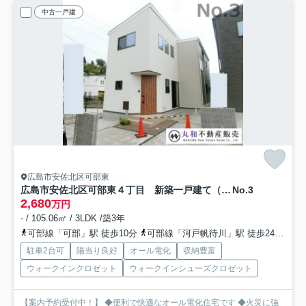
中古一戸建
広島市安佐北区可部東
広島市安佐北区可部東４丁目 新築一戸建て（全４棟）
No.3
2,680
万円
- / 105.06㎡ / 3LDK /築3年
可部線「可部」駅 徒歩10分
可部線「河戸帆待川」駅 徒歩24分
可
駐車2台可
陽当り良好
オール電化
収納豊富
ウォークインクロゼット
ウォークインシューズクロゼット
【案内予約受付中！】 ◆便利で快適なオール電化住宅です ◆火災に強