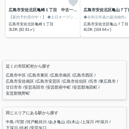
広島市安佐北区亀崎１丁目 中古一戸建
【案内予約受付中！】
◆土日オープンハウス開催中！
◆フジグラン高
広島市安佐北区亀崎１丁目
広島市安佐北区亀山７丁目
3LDK (82.81㎡)
4LDK (104.64㎡)
近くの市区町村から探す
広島市中区
広島市東区
広島市南区
広島市西区
広島市安佐南区
広島市安芸区
広島市佐伯区
呉市
東広島市
廿日市市
安芸高田市
安芸郡府中町
安芸郡海田町
安芸郡熊野町
同じエリアにある駅から探す
中島
可部
河戸帆待川
あき亀山
白木山
上深川
中深川
下深川
玖村
安芸矢口