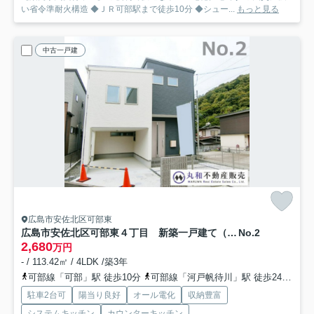
い省令準耐火構造 ◆ＪＲ可部駅まで徒歩10分 ◆シュー...
もっと見る
中古一戸建
広島市安佐北区可部東
広島市安佐北区可部東４丁目 新築一戸建て（全４棟）
No.2
2,680
万円
- / 113.42㎡ / 4LDK /築3年
可部線「可部」駅 徒歩10分
可部線「河戸帆待川」駅 徒歩24分
可
駐車2台可
陽当り良好
オール電化
収納豊富
システムキッチン
カウンターキッチン