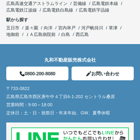
広島高速交通アストラムライン
芸備線
広島電鉄本線
広島電鉄江波線
広島電鉄白島線
広島電鉄宇品線
駅から探す
五日市
楽々園
向洋
宮内串戸
河戸帆待川
草津
地御前
ＪＡ広島病院前
白島
西広島
丸和不動産販売株式会社
0800-200-8080
お問い合わせ
〒733-0822
広島県広島市西区庚午中４丁目6-1-202 セントラル桑原
営業時間：
9:00～18:00
定休日：
土・日・祝祭日・年末年始、GW、夏季休暇