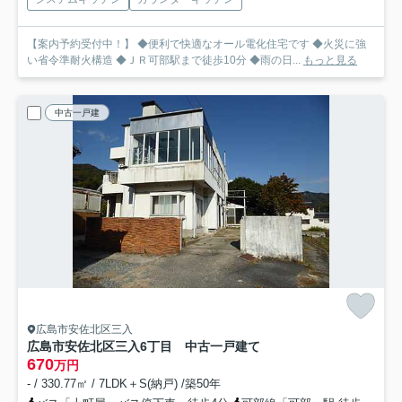
【案内予約受付中！】 ◆便利で快適なオール電化住宅です ◆火災に強
い省令準耐火構造 ◆ＪＲ可部駅まで徒歩10分 ◆雨の日...
もっと見る
中古一戸建
広島市安佐北区三入
広島市安佐北区三入6丁目 中古一戸建て
670
万円
- / 330.77㎡ / 7LDK＋S(納戸) /築50年