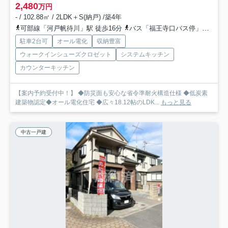
2,480
万円
- / 102.88㎡ / 2LDK＋S(納戸) /築4年
可部線「河戸帆待川」駅 徒歩16分
バス「福王寺口バス停」バス停下車 徒歩8分
駐車2台可
オール電化
収納豊富
ウォークインシューズクロゼット
システムキッチン
カウンターキッチン
【案内予約受付中！】 ◆防災面も安心な省令準耐火構造仕様 ◆低炭素
建築物認定◆オール電化住宅 ◆広々18.12帖のLDK...
もっと見る
中古一戸建