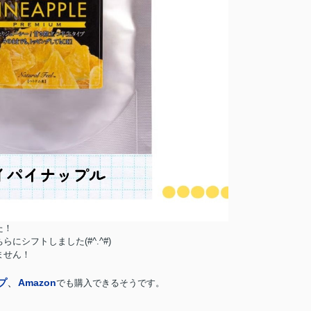
た！
シフトしました(#^.^#)
ません！
、
プ
Amazon
でも購入できるそうです。
。