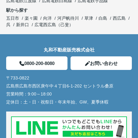
広島電鉄江波線
広島電鉄白島線
広島電鉄宇品線
駅から探す
五日市
楽々園
向洋
河戸帆待川
草津
白島
西広島
呉
新井口
広電西広島（己斐）
丸和不動産販売株式会社
0800-200-8080
お問い合わせ
〒733-0822
広島県広島市西区庚午中４丁目6-1-202 セントラル桑原
営業時間：
9:00～18:00
定休日：
土・日・祝祭日・年末年始、GW、夏季休暇