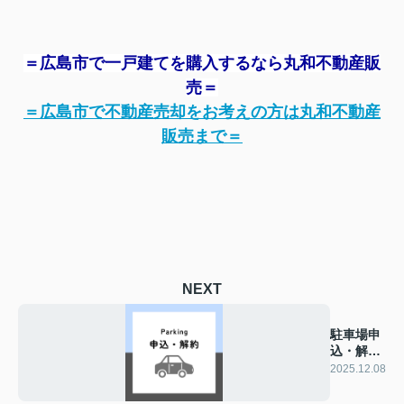
＝広島市で一戸建てを購入するなら丸和不動産販
売＝
＝広島市で不動産売却をお考えの方は丸和不動産
販売まで＝
NEXT
駐車場申
込・解約
連絡
2025.12.08