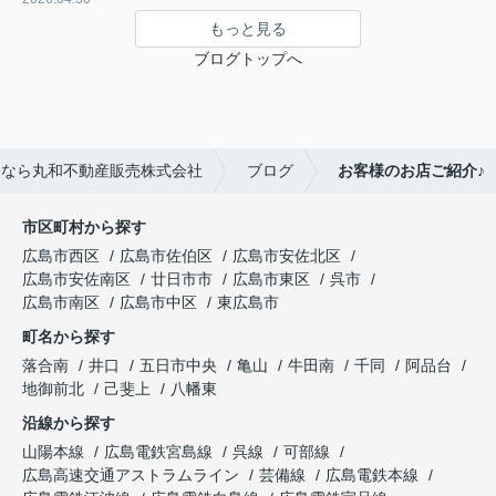
もっと見る
ブログトップへ
るなら丸和不動産販売株式会社
ブログ
お客様のお店ご紹介♪
市区町村から探す
広島市西区
広島市佐伯区
広島市安佐北区
広島市安佐南区
廿日市市
広島市東区
呉市
広島市南区
広島市中区
東広島市
町名から探す
落合南
井口
五日市中央
亀山
牛田南
千同
阿品台
地御前北
己斐上
八幡東
沿線から探す
山陽本線
広島電鉄宮島線
呉線
可部線
広島高速交通アストラムライン
芸備線
広島電鉄本線