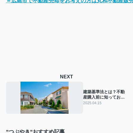
＝広島市で不動産売却をお考えの方は丸和不動産販
NEXT
建築基準法とは？不動
産購入前に知っておき
たい基礎知識
2025.04.15
”つぶやき”おすすめ記事