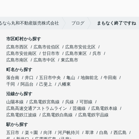
るなら丸和不動産販売株式会社
ブログ
まもなく終了ですね
市区町村から探す
広島市西区
広島市佐伯区
広島市安佐北区
広島市安佐南区
廿日市市
広島市東区
呉市
広島市南区
広島市中区
東広島市
町名から探す
落合南
井口
五日市中央
亀山
地御前北
牛田南
千同
阿品台
己斐上
八幡東
沿線から探す
山陽本線
広島電鉄宮島線
呉線
可部線
広島高速交通アストラムライン
芸備線
広島電鉄本線
広島電鉄江波線
広島電鉄白島線
広島電鉄宇品線
駅から探す
五日市
楽々園
向洋
河戸帆待川
草津
白島
西広島
呉
新井口
広電西広島（己斐）