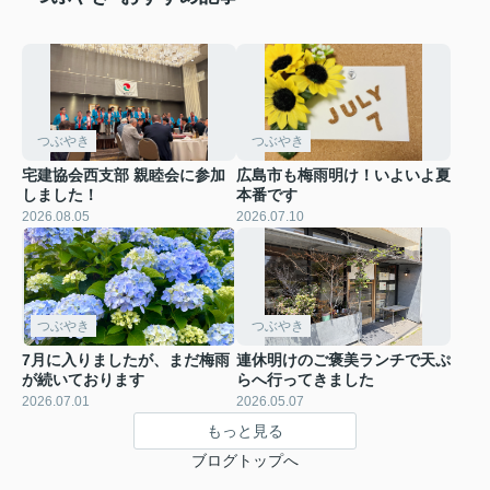
つぶやき
つぶやき
宅建協会西支部 親睦会に参加
広島市も梅雨明け！いよいよ夏
しました！
本番です
2026.08.05
2026.07.10
つぶやき
つぶやき
7月に入りましたが、まだ梅雨
連休明けのご褒美ランチで天ぷ
が続いております
らへ行ってきました
2026.07.01
2026.05.07
もっと見る
ブログトップへ