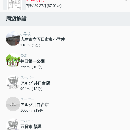
7階 / 20.27坪(67.01㎡)
周辺施設
小学校
広島市立五日市東小学校
210ｍ（3分）
公園
井口第一公園
756ｍ（10分）
スーパー
アルゾ 井口台店
994ｍ（13分）
スーパー
アルゾ井口台店
1006ｍ（13分）
デパート
五日市 福屋