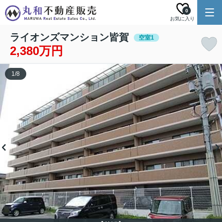
0
お気に入り
ライオンズマンション皆賀
空室1
2,380万円
1
/
8