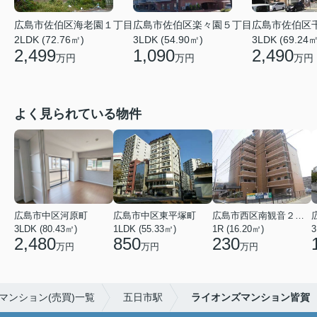
広島市佐伯区海老園１丁目
広島市佐伯区楽々園５丁目
広島市佐伯区
2LDK (72.76㎡)
3LDK (54.90㎡)
3LDK (69.24㎡
2,499
1,090
2,490
万円
万円
万円
よく見られている物件
広島市中区河原町
広島市中区東平塚町
広島市西区南観音２丁目
3LDK (80.43㎡)
1LDK (55.33㎡)
1R (16.20㎡)
3
2,480
850
230
万円
万円
万円
マンション(売買)一覧
五日市駅
ライオンズマンション皆賀