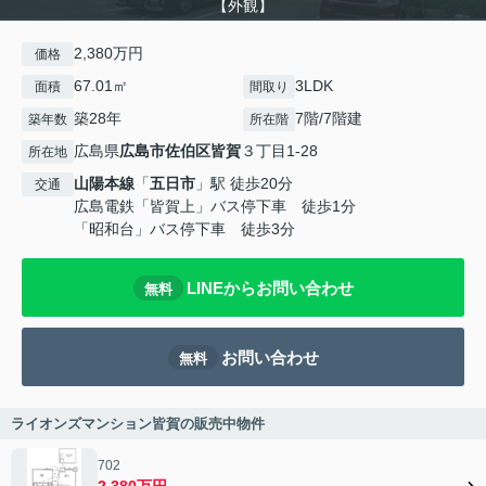
【外観】
2,380万円
価格
67.01㎡
3LDK
面積
間取り
築28年
7階/7階建
築年数
所在階
広島県
広島市佐伯区
皆賀
３丁目1-28
所在地
山陽本線
「
五日市
」駅 徒歩20分
交通
広島電鉄「皆賀上」バス停下車 徒歩1分
「昭和台」バス停下車 徒歩3分
LINEからお問い合わせ
無料
お問い合わせ
無料
ライオンズマンション皆賀の販売中物件
702
2,380万円