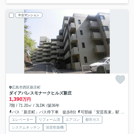
中古マンション
広島市西区新庄町
ダイアパレスモナークヒルズ新庄
1,390
万円
7階 / 71.20㎡ / 3LDK /築36年
バス「新庄町」バス停下車 徒歩8分
可部線「安芸長束」駅 徒歩18分
エレベーター
リフォーム済
エアコン
都市ガス
システムキッチン
浴室乾燥機