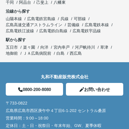
千同
阿品台
己斐上
八幡東
沿線から探す
山陽本線
広島電鉄宮島線
呉線
可部線
広島高速交通アストラムライン
芸備線
広島電鉄本線
広島電鉄江波線
広島電鉄白島線
広島電鉄宇品線
駅から探す
五日市
楽々園
向洋
宮内串戸
河戸帆待川
草津
地御前
ＪＡ広島病院前
白島
西広島
丸和不動産販売株式会社
0800-200-8080
お問い合わせ
〒733-0822
広島県広島市西区庚午中４丁目6-1-202 セントラル桑原
営業時間：
9:00～18:00
定休日：
土・日・祝祭日・年末年始、GW、夏季休暇