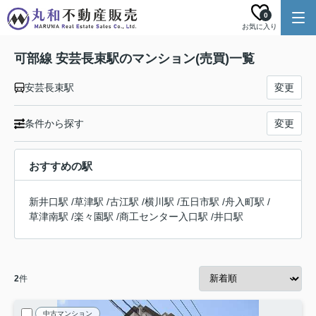
0
お気に入り
可部線 安芸長束駅のマンション(売買)一覧
安芸長束駅
変更
条件から探す
変更
おすすめの駅
新井口駅
/
草津駅
/
古江駅
/
横川駅
/
五日市駅
/
舟入町駅
/
草津南駅
/
楽々園駅
/
商工センター入口駅
/
井口駅
2
件
中古マンション