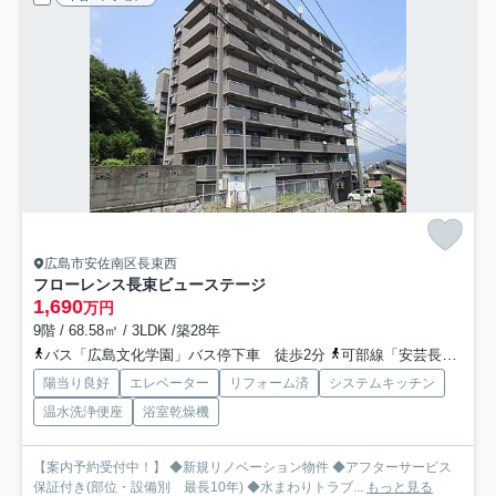
広島市安佐南区長束西
フローレンス長束ビューステージ
1,690
万円
9階 / 68.58㎡ / 3LDK /築28年
バス「広島文化学園」バス停下車 徒歩2分
可部線「安芸長束」駅 徒歩13分
陽当り良好
エレベーター
リフォーム済
システムキッチン
温水洗浄便座
浴室乾燥機
【案内予約受付中！】 ◆新規リノベーション物件 ◆アフターサービス
保証付き(部位・設備別 最長10年) ◆水まわりトラブ...
もっと見る