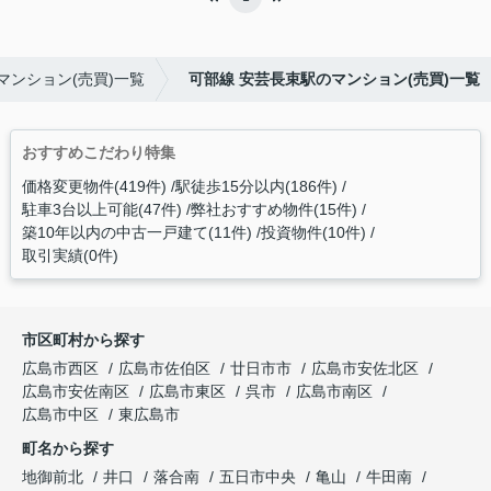
マンション(売買)一覧
可部線 安芸長束駅のマンション(売買)一覧
おすすめこだわり特集
価格変更物件(419件)
駅徒歩15分以内(186件)
駐車3台以上可能(47件)
弊社おすすめ物件(15件)
築10年以内の中古一戸建て(11件)
投資物件(10件)
取引実績(0件)
市区町村から探す
広島市西区
広島市佐伯区
廿日市市
広島市安佐北区
広島市安佐南区
広島市東区
呉市
広島市南区
広島市中区
東広島市
町名から探す
地御前北
井口
落合南
五日市中央
亀山
牛田南