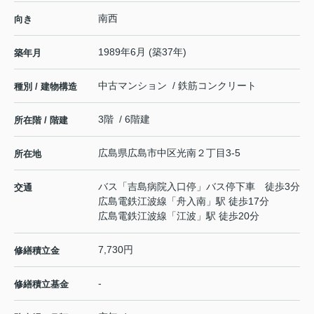
南西
向き
1989年6月 (築37年)
築年月
中古マンション / 鉄筋コンクリート
種別 / 建物構造
3階 / 6階建
所在階 / 階建
広島県
広島市中区
光南
２丁目3-5
所在地
バス「吉島病院入口停」バス停下車 徒歩3分
交通
広島電鉄江波線
「
舟入南
」駅 徒歩17分
広島電鉄江波線
「
江波
」駅 徒歩20分
7,730円
修繕積立金
-
修繕積立基金