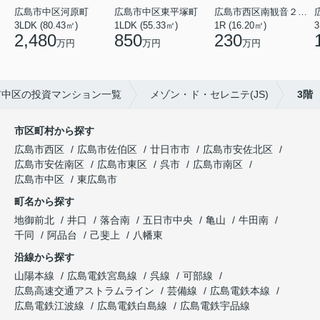
広島市中区東平塚町
広島市西区南観音２丁目
広島市中区河原町
1LDK (55.33㎡)
1R (16.20㎡)
3
3LDK (80.43㎡)
850
230
2,480
万円
万円
万円
市中区の投資マンション一覧
メゾン・ド・セレニテ(JS)
3階
市区町村から探す
広島市西区
広島市佐伯区
廿日市市
広島市安佐北区
広島市安佐南区
広島市東区
呉市
広島市南区
広島市中区
東広島市
町名から探す
地御前北
井口
落合南
五日市中央
亀山
牛田南
千同
阿品台
己斐上
八幡東
沿線から探す
山陽本線
広島電鉄宮島線
呉線
可部線
広島高速交通アストラムライン
芸備線
広島電鉄本線
広島電鉄江波線
広島電鉄白島線
広島電鉄宇品線