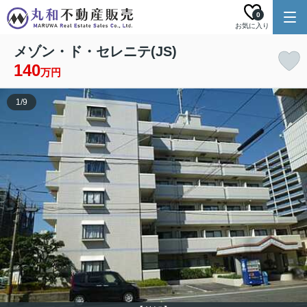
0
お気に入り
メゾン・ド・セレニテ(JS)
140
万円
1
/
9