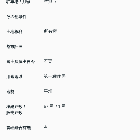
空無 / -
駐車場 / 月額
その他条件
所有権
土地権利
-
都市計画
不要
国土法届出要否
第一種住居
用途地域
平坦
地勢
67戸 / 1戸
棟総戸数 /
販売戸数
有
管理組合有無