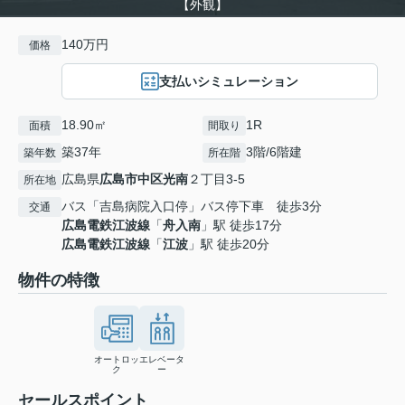
【外観】
140万円
価格
支払いシミュレーション
18.90㎡
1R
面積
間取り
築37年
3階/6階建
築年数
所在階
広島県
広島市中区
光南
２丁目3-5
所在地
バス「吉島病院入口停」バス停下車 徒歩3分
交通
広島電鉄江波線
「
舟入南
」駅 徒歩17分
広島電鉄江波線
「
江波
」駅 徒歩20分
物件の特徴
オートロッ
エレベータ
ク
ー
セールスポイント