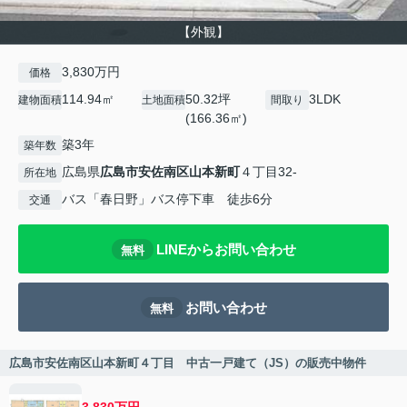
【外観】
3,830万円
価格
114.94㎡
50.32坪
3LDK
建物面積
土地面積
間取り
(166.36㎡)
築3年
築年数
広島県
広島市安佐南区
山本新町
４丁目32-
所在地
バス「春日野」バス停下車 徒歩6分
交通
LINEからお問い合わせ
無料
お問い合わせ
無料
広島市安佐南区山本新町４丁目 中古一戸建て（JS）の販売中物件
3,830万円