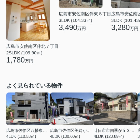
広島市安佐南区伴東８丁目
広島市安佐南
3LDK (104.33㎡)
3LDK (101.43
3,490
3,280
万円
万円
広島市安佐南区伴北７丁目
2SLDK (109.90㎡)
1,780
万円
よく見られている物件
広島市佐伯区八幡東４丁目
広島市佐伯区美鈴が丘西４丁目
廿日市市四季が丘３丁目
4LDK (110.53㎡)
4LDK (100.60㎡)
4LDK (120.89㎡)
3