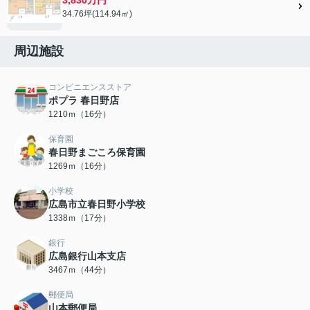
34.76坪(114.94㎡)
周辺施設
コンビニエンスストア
ポプラ 春日野店
1210ｍ（16分）
保育園
春日野まごころ保育園
1269ｍ（16分）
小学校
広島市立春日野小学校
1338ｍ（17分）
銀行
広島銀行山本支店
3467ｍ（44分）
郵便局
山本郵便局