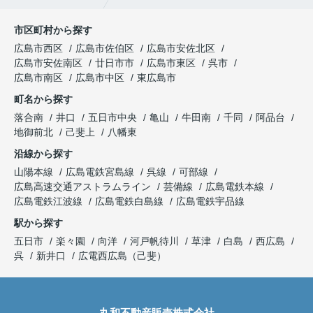
市区町村から探す
広島市西区
広島市佐伯区
広島市安佐北区
広島市安佐南区
廿日市市
広島市東区
呉市
広島市南区
広島市中区
東広島市
町名から探す
落合南
井口
五日市中央
亀山
牛田南
千同
阿品台
地御前北
己斐上
八幡東
沿線から探す
山陽本線
広島電鉄宮島線
呉線
可部線
広島高速交通アストラムライン
芸備線
広島電鉄本線
広島電鉄江波線
広島電鉄白島線
広島電鉄宇品線
駅から探す
五日市
楽々園
向洋
河戸帆待川
草津
白島
西広島
呉
新井口
広電西広島（己斐）
丸和不動産販売株式会社