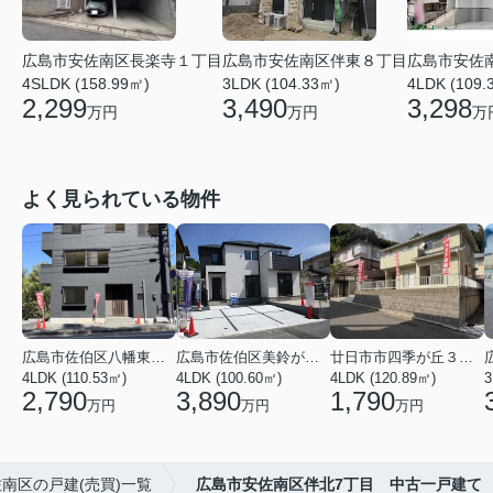
広島市安佐南区伴東８丁目
広島市安佐
広島市安佐南区長楽寺１丁目
3LDK (104.33㎡)
4LDK (109.
4SLDK (158.99㎡)
3,490
3,298
2,299
万円
万
万円
よく見られている物件
広島市佐伯区八幡東４丁目
広島市佐伯区美鈴が丘西４丁目
廿日市市四季が丘３丁目
4LDK (110.53㎡)
4LDK (100.60㎡)
4LDK (120.89㎡)
3
2,790
3,890
1,790
万円
万円
万円
南区の戸建(売買)一覧
広島市安佐南区伴北7丁目 中古一戸建て