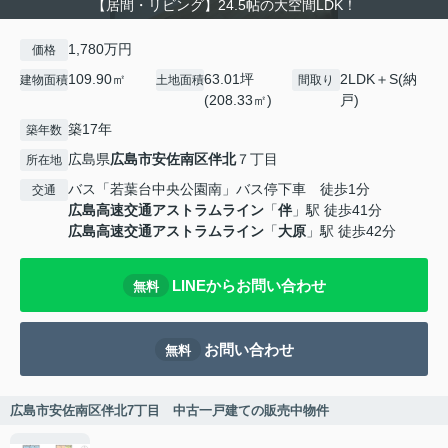
【居間・リビング】24.5帖の大空間LDK！
1,780万円
価格
109.90㎡
63.01坪
2LDK＋S(納
建物面積
土地面積
間取り
(208.33㎡)
戸)
築17年
築年数
広島県
広島市安佐南区
伴北
７丁目
所在地
バス「若葉台中央公園南」バス停下車 徒歩1分
交通
広島高速交通アストラムライン
「
伴
」駅 徒歩41分
広島高速交通アストラムライン
「
大原
」駅 徒歩42分
LINEからお問い合わせ
無料
お問い合わせ
無料
広島市安佐南区伴北7丁目 中古一戸建ての販売中物件