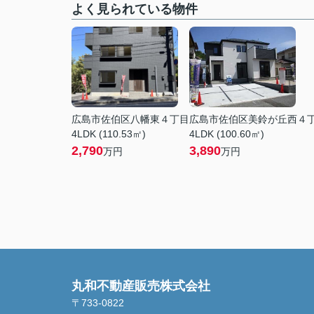
よく見られている物件
広島市佐伯区八幡東４丁目
広島市佐伯区美鈴が丘西４
4LDK (110.53㎡)
4LDK (100.60㎡)
2,790
3,890
万円
万円
丸和不動産販売株式会社
〒733-0822