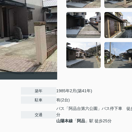
1985年2月(築41年)
築年
有(2台)
駐車
バス「阿品台第六公園」バス停下車 徒
分
交通
山陽本線
「
阿品
」駅 徒歩25分