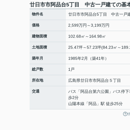
廿日市市阿品台5丁目 中古一戸建ての基
物件名
廿日市市阿品台5丁目 中古一戸
価格
2,599万円～3,199万円
建物面積
102.68㎡～164.98㎡
土地面積
25.47坪～57.23坪(84.23㎡～189.
築年月
1985年2月（築41年）
総戸数
1戸
所在地
広島県
廿日市市
阿品台
５丁目
交通
バス「阿品台第六公園」バス停下
歩2分
山陽本線
「
阿品
」駅 徒歩25分