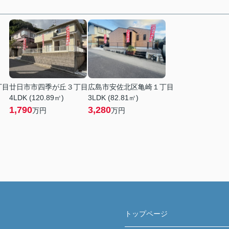
丁目
廿日市市四季が丘３丁目
広島市安佐北区亀崎１丁目
4LDK (120.89㎡)
3LDK (82.81㎡)
1,790
3,280
万円
万円
トップページ