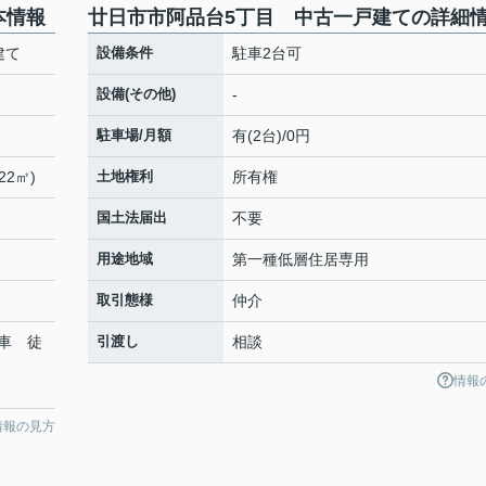
本情報
廿日市市阿品台5丁目 中古一戸建ての詳細
建て
設備条件
駐車2台可
設備(その他)
-
駐車場/月額
有(2台)/0円
22㎡)
土地権利
所有権
国土法届出
不要
用途地域
第一種低層住居専用
取引態様
仲介
車 徒
引渡し
相談
情報
情報の見方