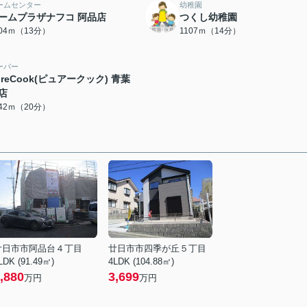
ームセンター
幼稚園
ームプラザナフコ 阿品店
つくし幼稚園
004ｍ（13分）
1107ｍ（14分）
ーパー
ureCook(ピュアークック) 青葉
店
542ｍ（20分）
廿日市市阿品台４丁目
廿日市市四季が丘５丁目
LDK (91.49㎡)
4LDK (104.88㎡)
,880
3,699
万円
万円