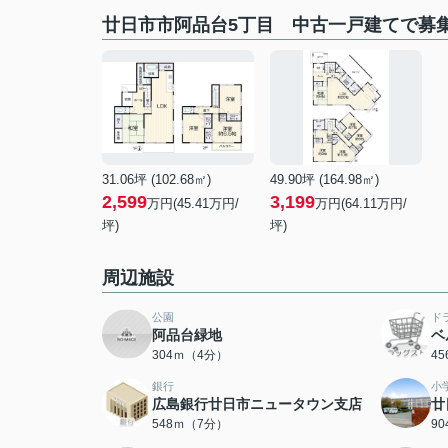
廿日市市阿品台5丁目 中古一戸建てで募
31.06坪 (102.68㎡)
49.90坪 (164.98㎡)
2,599
3,199
万円(45.41万円/
万円(64.11万円/
坪)
坪)
周辺施設
公園
ド
阿品台緑地
ベ
304ｍ（4分）
4
銀行
小
広島銀行廿日市ニュータウン支店
廿
548ｍ（7分）
9