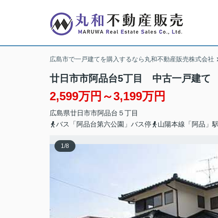
広島市で一戸建てを購入するなら丸和不動産販売株式会社
廿日市市阿品台5丁目 中古一戸建て
2,599万円～3,199万円
広島県
廿日市市
阿品台
５丁目
バス「阿品台第六公園」バス停
山陽本線「阿品」駅
1
/
8