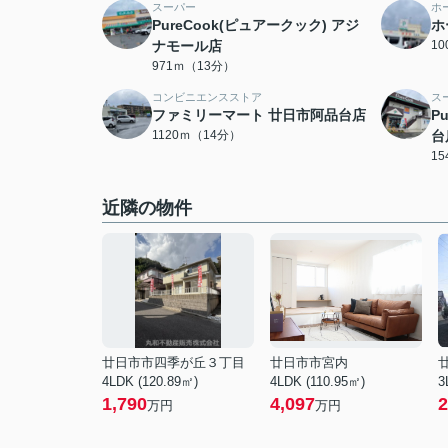
スーパー
ホ
PureCook(ピュアークック) アジ
ホ
ナモール店
1
971ｍ（13分）
コンビニエンスストア
ス
ファミリーマート 廿日市阿品台店
P
1120ｍ（14分）
台
1
近隣の物件
廿日市市四季が丘３丁目
廿日市市宮内
4LDK (120.89㎡)
4LDK (110.95㎡)
3
1,790
4,097
2
万円
万円