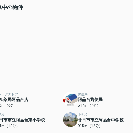
集中の物件
ラッグストア
郵便局
ル薬局阿品台店
阿品台郵便局
56ｍ（6分）
547ｍ（7分）
学校
中学校
日市市立阿品台東小学校
廿日市市立阿品台中学校
04ｍ（12分）
915ｍ（12分）