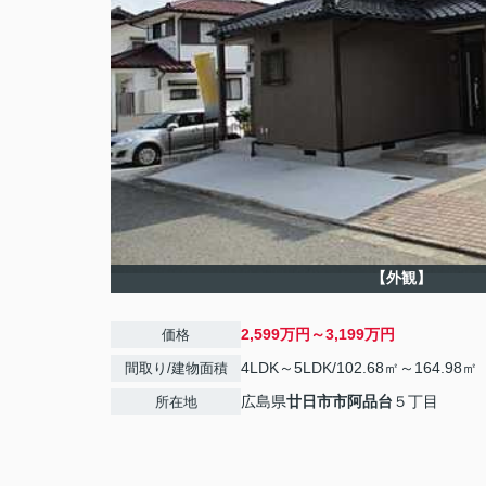
【外観】
2,599万円～3,199万円
価格
4LDK～5LDK/102.68㎡～164.98㎡
間取り/建物面積
広島県
廿日市市
阿品台
５丁目
所在地