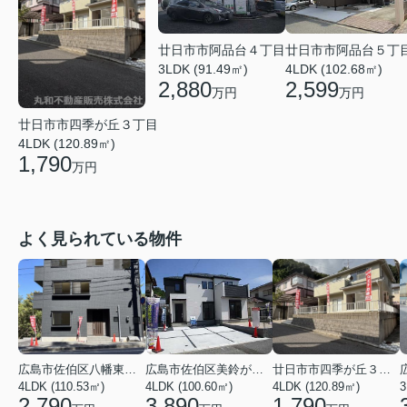
廿日市市阿品台４丁目
廿日市市阿品台５丁
3LDK (91.49㎡)
4LDK (102.68㎡)
2,880
2,599
万円
万円
廿日市市四季が丘３丁目
4LDK (120.89㎡)
1,790
万円
よく見られている物件
広島市佐伯区八幡東４丁目
広島市佐伯区美鈴が丘西４丁目
廿日市市四季が丘３丁目
4LDK (110.53㎡)
4LDK (100.60㎡)
4LDK (120.89㎡)
3
2,790
3,890
1,790