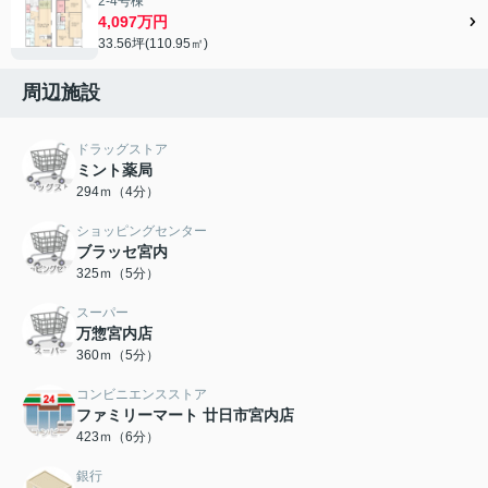
2-4号棟
4,097万円
33.56坪(110.95㎡)
周辺施設
ドラッグストア
ミント薬局
294ｍ（4分）
ショッピングセンター
ブラッセ宮内
325ｍ（5分）
スーパー
万惣宮内店
360ｍ（5分）
コンビニエンスストア
ファミリーマート 廿日市宮内店
423ｍ（6分）
銀行