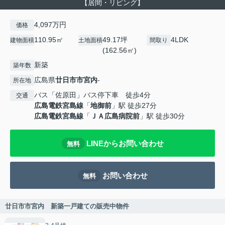
【居間・リビング】
4,097万円
価格
110.95㎡
49.17坪
4LDK
建物面積
土地面積
間取り
(162.56㎡)
新築
築年数
広島県
廿日市市
宮内
-
所在地
バス「佐原田」バス停下車 徒歩4分
交通
広島電鉄宮島線
「
地御前
」駅 徒歩27分
広島電鉄宮島線
「
ＪＡ広島病院前
」駅 徒歩30分
LINEからお問い合わせ
無料
お問い合わせ
無料
廿日市市宮内 新築一戸建ての販売中物件