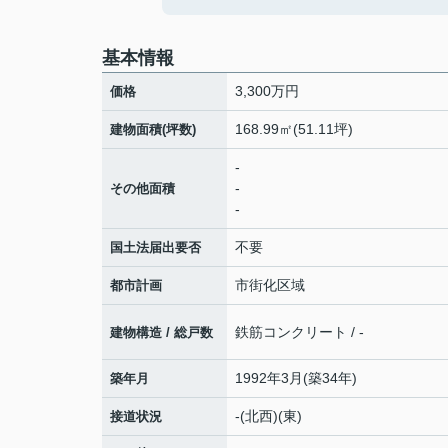
基本情報
3,300万円
価格
168.99㎡(51.11坪)
建物面積(坪数)
-
-
その他面積
-
不要
国土法届出要否
市街化区域
都市計画
鉄筋コンクリート / -
建物構造 / 総戸数
1992年3月(築34年)
築年月
-(北西)(東)
接道状況