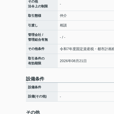
その他
-
法令上の制限
仲介
取引態様
相談
引渡し
管理会社 /
- / -
管理組合有無
その他条件
令和7年度固定資産税・都市計画税年:
取引条件の
2026年08月21日
有効期限
設備条件
設備条件
設備(その他)
-
その他