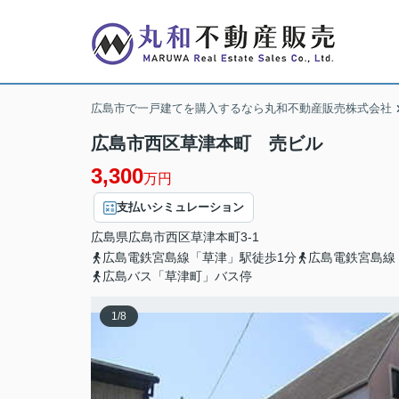
広島市で一戸建てを購入するなら丸和不動産販売株式会社
広島市西区草津本町 売ビル
3,300
万円
支払いシミュレーション
広島県
広島市西区
草津本町
3-1
広島電鉄宮島線「草津」駅徒歩1分
広島電鉄宮島線
広島バス「草津町」バス停
1
/
8