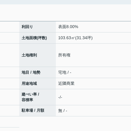
表面8.00%
利回り
103.63㎡(31.34坪)
土地面積(坪数)
所有権
土地権利
宅地 / -
地目 / 地勢
近隣商業
用途地域
建ぺい率 /
-/-
容積率
駐車場 / 月額
無 / -