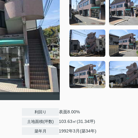
表面8.00%
利回り
103.63㎡(31.34坪)
土地面積(坪数)
1992年3月(築34年)
築年月