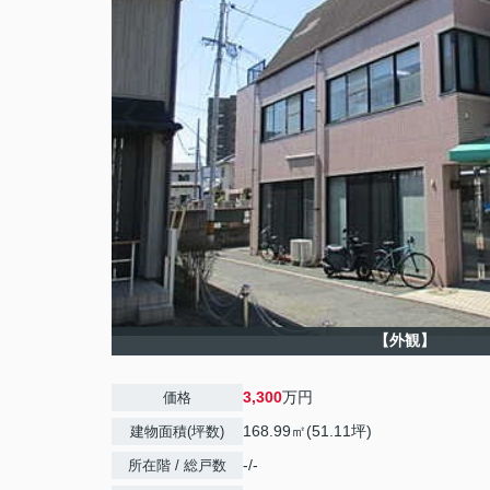
【外観】
3,300
万円
価格
168.99㎡(51.11坪)
建物面積(坪数)
-/-
所在階 / 総戸数