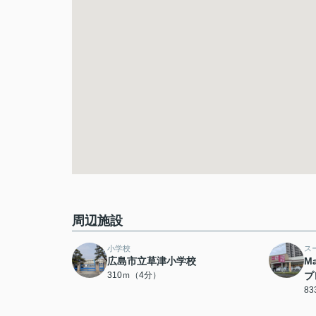
周辺施設
小学校
ス
広島市立草津小学校
M
310ｍ（4分）
プ
8