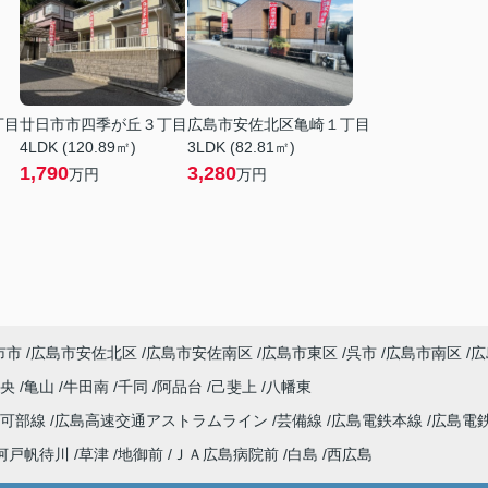
丁目
廿日市市四季が丘３丁目
広島市安佐北区亀崎１丁目
4LDK (120.89㎡)
3LDK (82.81㎡)
1,790
3,280
万円
万円
市市
広島市安佐北区
広島市安佐南区
広島市東区
呉市
広島市南区
広
中央
亀山
牛田南
千同
阿品台
己斐上
八幡東
可部線
広島高速交通アストラムライン
芸備線
広島電鉄本線
広島電
河戸帆待川
草津
地御前
ＪＡ広島病院前
白島
西広島