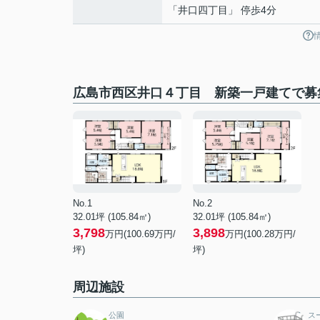
「井口四丁目」 停歩4分
広島市西区井口４丁目 新築一戸建てで募
No.1
No.2
32.01坪 (105.84㎡)
32.01坪 (105.84㎡)
3,798
3,898
万円(100.69万円/
万円(100.28万円/
坪)
坪)
周辺施設
公園
ス