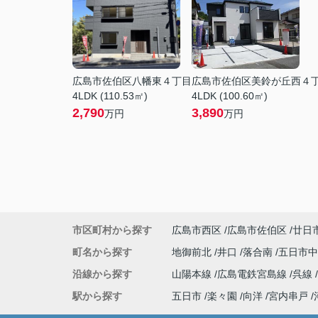
広島市佐伯区八幡東４丁目
広島市佐伯区美鈴が丘西４
4LDK (110.53㎡)
4LDK (100.60㎡)
2,790
3,890
万円
万円
市区町村から探す
広島市西区
広島市佐伯区
廿日
町名から探す
地御前北
井口
落合南
五日市
沿線から探す
山陽本線
広島電鉄宮島線
呉線
駅から探す
五日市
楽々園
向洋
宮内串戸