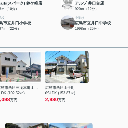
park(スパーク) 鈴ケ峰店
アルゾ 井口台店
38ｍ（10分）
920ｍ（12分）
学校
中学校
島市立井口小学校
広島市立井口中学校
697ｍ（22分）
1998ｍ（25分）
広島市西区三滝本町１丁目
広島市西区山手町
LDK (102.52㎡)
6SLDK (153.87㎡)
,098
2,980
万円
万円