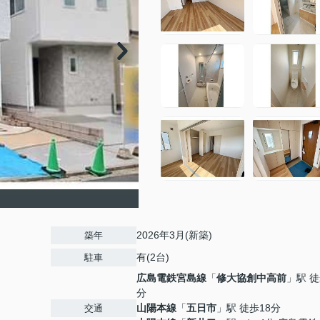
2026年3月(新築)
築年
有(2台)
駐車
広島電鉄宮島線
「
修大協創中高前
」駅 徒
分
山陽本線
「
五日市
」駅 徒歩18分
交通