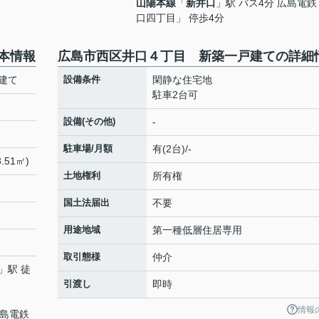
山陽本線
「
新井口
」駅 バス4分 広島電
口四丁目」 停歩4分
本情報
広島市西区井口４丁目 新築一戸建ての詳細
建て
設備条件
閑静な住宅地
駐車2台可
設備(その他)
-
駐車場/月額
有(2台)/-
.51㎡)
土地権利
所有権
国土法届出
不要
用途地域
第一種低層住居専用
取引態様
仲介
」駅 徒
引渡し
即時
情報
広島電鉄