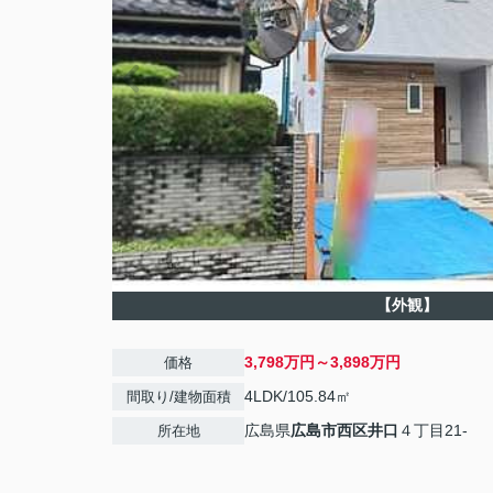
【外観】
3,798万円～3,898万円
価格
4LDK/105.84㎡
間取り/建物面積
広島県
広島市西区
井口
４丁目21-
所在地