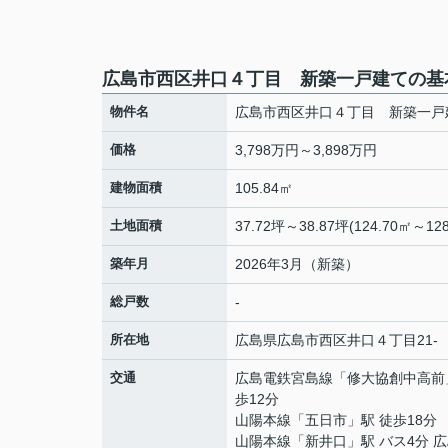
広島市西区井口４丁目 新築一戸建ての基
物件名
広島市西区井口４丁目 新築一戸
価格
3,798万円～3,898万円
建物面積
105.84㎡
土地面積
37.72坪～38.87坪(124.70㎡～128
築年月
2026年3月（新築）
総戸数
-
所在地
広島県
広島市西区
井口
４丁目21-
交通
広島電鉄宮島線
「
修大協創中高前
歩12分
山陽本線
「
五日市
」駅 徒歩18分
山陽本線
「
新井口
」駅 バス4分 