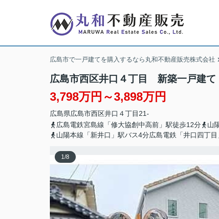
広島市で一戸建てを購入するなら丸和不動産販売株式会社
広島市西区井口４丁目 新築一戸建て
3,798万円～3,898万円
広島県
広島市西区
井口
４丁目21-
広島電鉄宮島線「修大協創中高前」駅徒歩12分
山
山陽本線「新井口」駅バス4分広島電鉄「井口四丁目
1
/
8