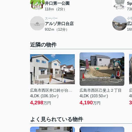
井口第一公園
S
118ｍ（2分）
7
スーパー
小
アルゾ井口台店
広
932ｍ（12分）
1
近隣の物件
広島市西区井口鈴が台３丁目
広島市西区己斐上２丁目
4LDK (106.10㎡)
4LDK (103.50㎡)
4
4,298
4,190
3
万円
万円
よく見られている物件