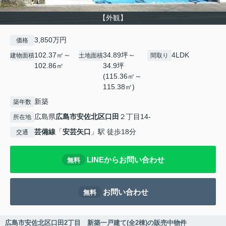
【外観】
3,850万円
価格
102.37㎡～
34.89坪～
4LDK
建物面積
土地面積
間取り
102.86㎡
34.9坪
(115.36㎡～
115.38㎡)
新築
築年数
広島県
広島市安佐北区
口田
２丁目14-
所在地
芸備線
「
安芸矢口
」駅 徒歩18分
交通
LINEからお問い合わせ
無料
お問い合わせ
無料
広島市安佐北区口田2丁目 新築一戸建て(全2棟)の販売中物件