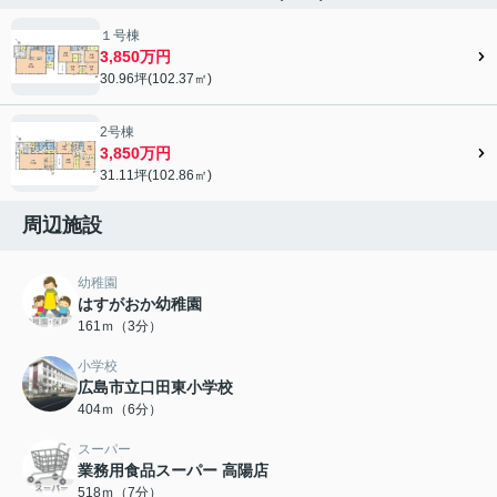
１号棟
3,850万円
30.96坪(102.37㎡)
2号棟
3,850万円
31.11坪(102.86㎡)
周辺施設
幼稚園
はすがおか幼稚園
161ｍ（3分）
小学校
広島市立口田東小学校
404ｍ（6分）
スーパー
業務用食品スーパー 高陽店
518ｍ（7分）