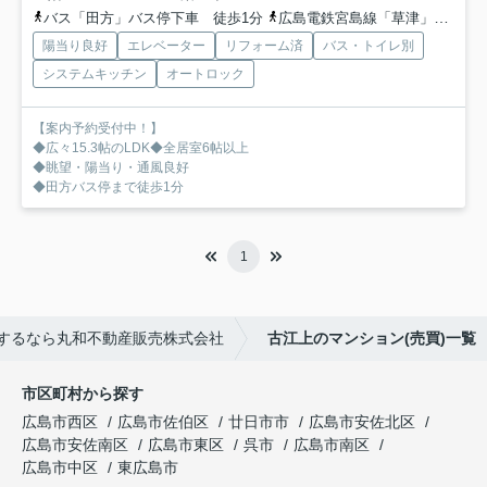
バス「田方」バス停下車 徒歩1分
広島電鉄宮島線「草津」駅 徒歩18分
陽当り良好
エレベーター
リフォーム済
バス・トイレ別
システムキッチン
オートロック
【案内予約受付中！】
◆広々15.3帖のLDK◆全居室6帖以上
◆眺望・陽当り・通風良好
◆田方バス停まで徒歩1分
1
するなら丸和不動産販売株式会社
古江上のマンション(売買)一覧
市区町村から探す
広島市西区
広島市佐伯区
廿日市市
広島市安佐北区
広島市安佐南区
広島市東区
呉市
広島市南区
広島市中区
東広島市