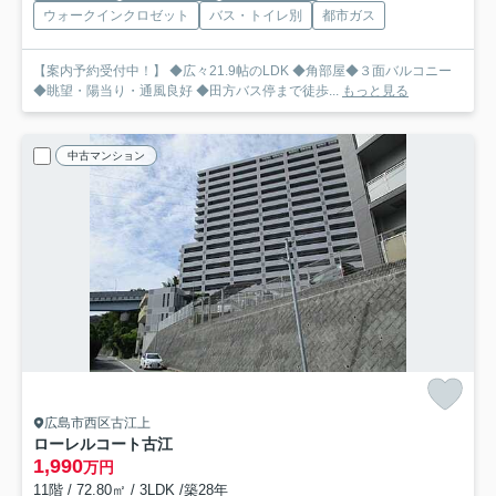
ウォークインクロゼット
バス・トイレ別
都市ガス
【案内予約受付中！】 ◆広々21.9帖のLDK ◆角部屋◆３面バルコニー
◆眺望・陽当り・通風良好 ◆田方バス停まで徒歩...
もっと見る
中古マンション
広島市西区古江上
ローレルコート古江
1,990
万円
11階 / 72.80㎡ / 3LDK /築28年