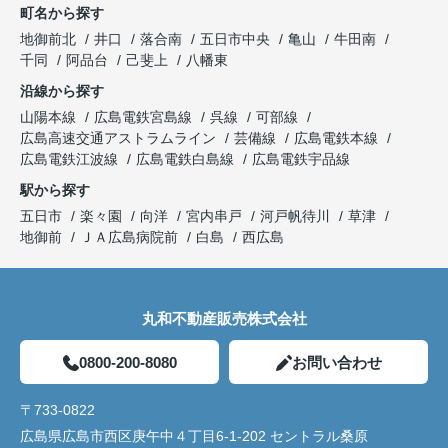
町名から探す
地御前北
井口
落合南
五日市中央
亀山
牛田南
千同
阿品台
己斐上
八幡東
沿線から探す
山陽本線
広島電鉄宮島線
呉線
可部線
広島高速交通アストラムライン
芸備線
広島電鉄本線
広島電鉄江波線
広島電鉄白島線
広島電鉄宇品線
駅から探す
五日市
楽々園
向洋
宮内串戸
河戸帆待川
草津
地御前
ＪＡ広島病院前
白島
西広島
丸和不動産販売株式会社
0800-200-8080
お問い合わせ
〒733-0822
広島県広島市西区庚午中４丁目6-1-202 セントラル桑原