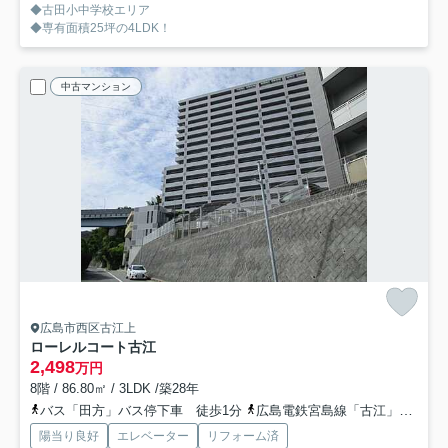
◆古田小中学校エリア
◆専有面積25坪の4LDK！
中古マンション
広島市西区古江上
ローレルコート古江
2,498
万円
8階 / 86.80㎡ / 3LDK /築28年
バス「田方」バス停下車 徒歩1分
広島電鉄宮島線「古江」駅 徒歩13分
陽当り良好
エレベーター
リフォーム済