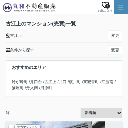
0
お気に入り
古江上のマンション(売買)一覧
古江上
変更
条件から探す
変更
おすすめのエリア
鈴が峰町
/
井口台
/
古江上
/
井口
/
横川町
/
東観音町
/
江波南
/
猫屋町
/
舟入南
/
河原町
3
件
中古マンション