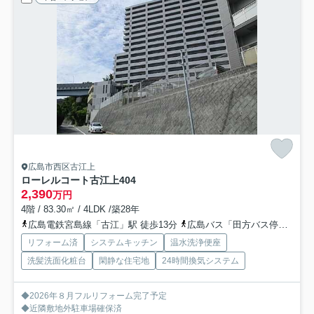
広島市西区古江上
ローレルコート古江上
404
2,390
万円
4階 / 83.30㎡ / 4LDK /築28年
広島電鉄宮島線「古江」駅 徒歩13分
広島バス「田方バス停」バス停下車 徒歩1分
リフォーム済
システムキッチン
温水洗浄便座
洗髪洗面化粧台
閑静な住宅地
24時間換気システム
◆2026年８月フルリフォーム完了予定
◆近隣敷地外駐車場確保済