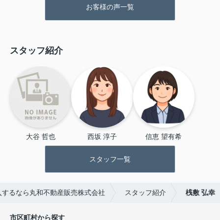
お客様の声一覧
を提案していただけて、たくさん相
談に乗ってもらえたのでとても助か
りました。気になったことを電話し
て聞いてもレスポンスが早く、手早
スタッフ紹介
く対応して頂けて安心して相談する
ことができました。
2024/06/06 17:57
大谷 哲也
西坂 淳子
信恵 望有希
スタッフ一覧
入するなら丸和不動産販売株式会社
スタッフ紹介
桟敷 弘幸
市区町村から探す