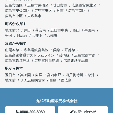
広島市西区
広島市佐伯区
廿日市市
広島市安佐北区
広島市安佐南区
広島市東区
呉市
広島市南区
広島市中区
東広島市
町名から探す
地御前北
井口
落合南
五日市中央
亀山
牛田南
千同
阿品台
己斐上
八幡東
沿線から探す
山陽本線
広島電鉄宮島線
呉線
可部線
広島高速交通アストラムライン
芸備線
広島電鉄本線
広島電鉄江波線
広島電鉄白島線
広島電鉄宇品線
駅から探す
五日市
楽々園
向洋
宮内串戸
河戸帆待川
草津
地御前
ＪＡ広島病院前
白島
西広島
丸和不動産販売株式会社
0800-200-8080
お問い合わせ