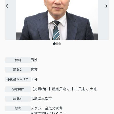
男性
性別
営業
部署名
35年
不動産キャリア
【売買物件】新築戸建て,中古戸建て,土地
得意物件
広島県三次市
出身地
メダカ、金魚の飼育
趣味
家族で旅行に行くこと