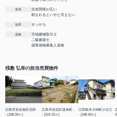
交友関係が広い
長所
頼まれるといやと言えない
せっかち
短所
宅地建物取引士
資格
二級建築士
損害保険募集人資格
桟敷 弘幸の担当売買物件
広島市安佐南区沼田町大字吉山
広島市佐伯区湯来町大字白砂
江田島市大柿町小古江
- (188.00㎡)
- (324.32㎡)
- (198.00㎡)
4