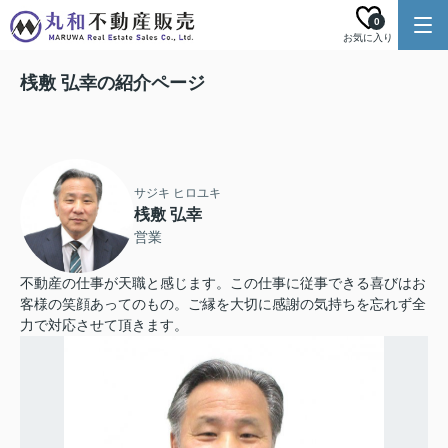
0
お気に入り
桟敷 弘幸の紹介ページ
サジキ ヒロユキ
桟敷 弘幸
営業
不動産の仕事が天職と感じます。この仕事に従事できる喜びはお
客様の笑顔あってのもの。ご縁を大切に感謝の気持ちを忘れず全
力で対応させて頂きます。