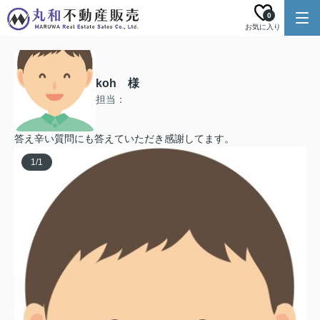
0
お気に入り
koh 様
担当：
答え辛い質問にも答えていただき感謝してます。
1
/
1