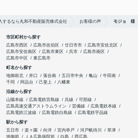
入するなら丸和不動産販売株式会社
お客様の声
モジョ 様
市区町村から探す
広島市西区
広島市佐伯区
廿日市市
広島市安佐北区
広島市安佐南区
広島市東区
呉市
広島市南区
広島市中区
東広島市
町名から探す
地御前北
井口
落合南
五日市中央
亀山
牛田南
千同
阿品台
己斐上
八幡東
沿線から探す
山陽本線
広島電鉄宮島線
呉線
可部線
広島高速交通アストラムライン
芸備線
広島電鉄本線
広島電鉄江波線
広島電鉄白島線
広島電鉄宇品線
駅から探す
五日市
楽々園
向洋
宮内串戸
河戸帆待川
草津
地御前
ＪＡ広島病院前
白島
西広島