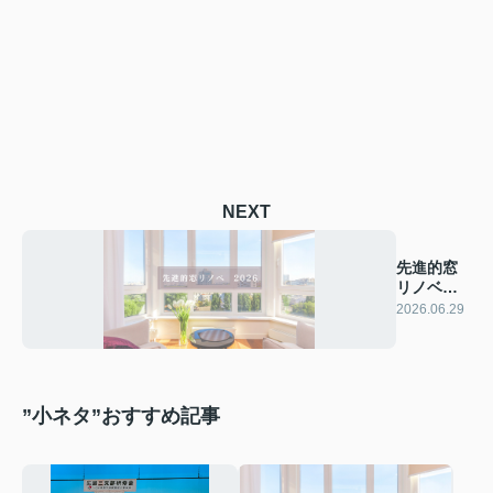
NEXT
先進的窓
リノベ
2026【広
2026.06.29
島版】
”小ネタ”おすすめ記事