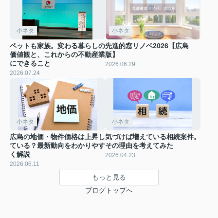
小ネタ
小ネタ
ペットも家族。変わる暮らしの
先進的窓リノベ2026【広島
価値観と、これからの不動産業
版】
にできること
2026.06.29
2026.07.24
小ネタ
小ネタ
広島の地価・物件価格は上昇し
気づけば増えている相続案件。
ている？最新動向をわかりやす
その理由を考えてみた
く解説
2026.04.23
2026.06.11
もっと見る
ブログトップへ