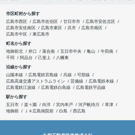
市区町村から探す
広島市西区
広島市佐伯区
廿日市市
広島市安佐北区
広島市安佐南区
広島市東区
呉市
広島市南区
広島市中区
東広島市
町名から探す
地御前北
井口
落合南
五日市中央
亀山
牛田南
千同
阿品台
己斐上
八幡東
沿線から探す
山陽本線
広島電鉄宮島線
呉線
可部線
広島高速交通アストラムライン
芸備線
広島電鉄本線
広島電鉄江波線
広島電鉄白島線
広島電鉄宇品線
駅から探す
五日市
楽々園
向洋
宮内串戸
河戸帆待川
草津
地御前
ＪＡ広島病院前
白島
西広島