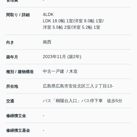
管理費
4LDK
間取り / 詳細
LDK 18.0帖 1室
/
洋室 8.0帖 1室
/
洋室 5.5帖 2室
/
洋室 5.2帖 1室
南西
向き
2023年11月 (築2年)
築年月
中古一戸建 / 木造
種別 / 建物構造
広島県
広島市安佐北区
三入
２丁目13-
所在地
バス「桐陽台入口」バス停下車 徒歩5分
交通
-
修繕積立金
-
修繕積立基金