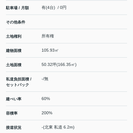
有(4台) / 0円
駐車場 / 月額
その他条件
所有権
土地権利
105.93㎡
建物面積
50.32坪(166.35㎡)
土地面積
-/無
私道負担面積 /
セットバック
60%
建ぺい率
200%
容積率
-(北東 私道 6.2m)
接道状況