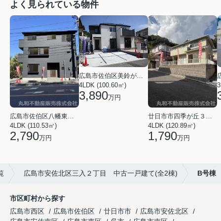
よく見られている物件
広島市佐伯区美鈴が丘西４丁目
4LDK (100.60㎡)
3
3,890
万円
広島市佐伯区八幡東４丁目
廿日市市四季が丘３丁目
4LDK (110.53㎡)
4LDK (120.89㎡)
2,790
1,790
万円
万円
覧
広島市安佐北区三入２丁目 中古一戸建て(全2棟)
B号棟
市区町村から探す
広島市西区
広島市佐伯区
廿日市市
広島市安佐北区