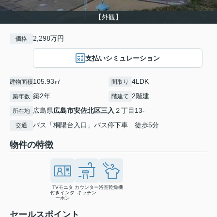
【外観】
2,298万円
価格
支払いシミュレーション
105.93㎡
4LDK
建物面積
間取り
築2年
2階建
築年数
階建て
広島県
広島市安佐北区
三入
２丁目13-
所在地
バス「桐陽台入口」バス停下車 徒歩5分
交通
物件の特徴
TVモニタ
カウンター
浴室乾燥機
付きインタ
キッチン
ーホン
セールスポイント