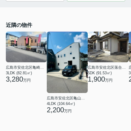
近隣の物件
広島市安佐北区落合南９丁目
広島市安佐北区亀崎１丁目
5DK (91.53㎡)
3
3LDK (82.81㎡)
1,900
3,280
万円
万円
広島市安佐北区亀山７丁目
4LDK (104.64㎡)
2,200
万円