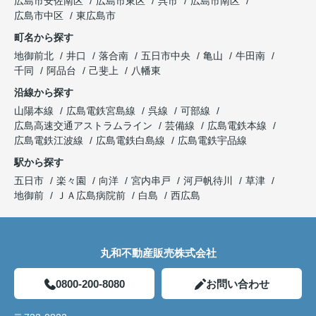
広島市安佐南区
広島市東区
呉市
広島市南区
広島市中区
東広島市
町名から探す
地御前北
井口
落合南
五日市中央
亀山
牛田南
千同
阿品台
己斐上
八幡東
沿線から探す
山陽本線
広島電鉄宮島線
呉線
可部線
広島高速交通アストラムライン
芸備線
広島電鉄本線
広島電鉄江波線
広島電鉄白島線
広島電鉄宇品線
駅から探す
五日市
楽々園
向洋
宮内串戸
河戸帆待川
草津
地御前
ＪＡ広島病院前
白島
西広島
丸和不動産販売株式会社
0800-200-8080
お問い合わせ