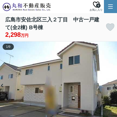
0
お気に入り
広島市安佐北区三入２丁目 中古一戸建
て(全2棟) B号棟
2,298
万円
1
/
9