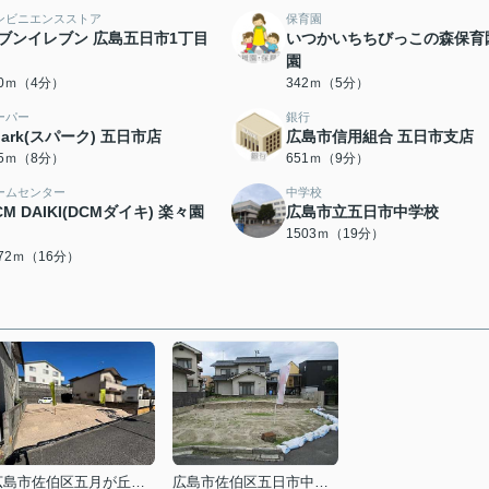
ンビニエンスストア
保育園
ブンイレブン 広島五日市1丁目
いつかいちちびっこの森保育
園
90ｍ（4分）
342ｍ（5分）
ーパー
銀行
park(スパーク) 五日市店
広島市信用組合 五日市支店
05ｍ（8分）
651ｍ（9分）
ームセンター
中学校
CM DAIKI(DCMダイキ) 楽々園
広島市立五日市中学校
1503ｍ（19分）
272ｍ（16分）
広島市佐伯区五月が丘３丁目
広島市佐伯区五日市中央２丁目