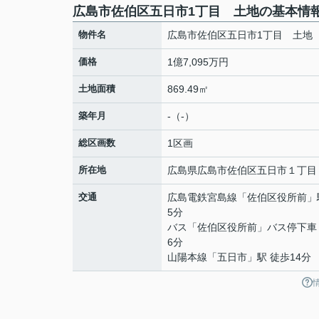
広島市佐伯区五日市1丁目 土地の基本情
物件名
広島市佐伯区五日市1丁目 土地
価格
1億7,095万円
土地面積
869.49㎡
築年月
-（-）
総区画数
1区画
所在地
広島県
広島市佐伯区
五日市
１丁目
交通
広島電鉄宮島線
「
佐伯区役所前
」
5分
バス「佐伯区役所前」バス停下車
6分
山陽本線
「
五日市
」駅 徒歩14分