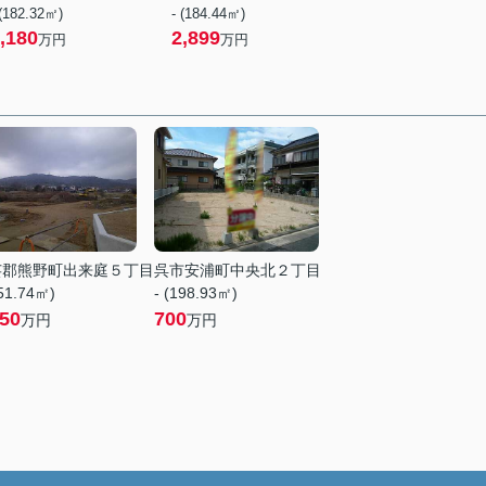
 (182.32㎡)
- (184.44㎡)
,180
2,899
万円
万円
芸郡熊野町出来庭５丁目
呉市安浦町中央北２丁目
151.74㎡)
- (198.93㎡)
650
700
万円
万円