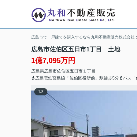
広島市で一戸建てを購入するなら丸和不動産販売株式会社
広島市佐伯区五日市1丁目 土地
1億7,095万円
広島県
広島市佐伯区
五日市
１丁目
広島電鉄宮島線「佐伯区役所前」駅徒歩5分
バス「
1
/
8