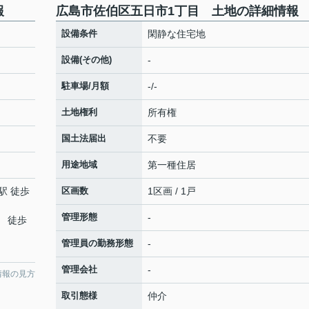
報
広島市佐伯区五日市1丁目 土地の詳細情報
設備条件
閑静な住宅地
設備(その他)
-
駐車場/月額
-/-
土地権利
所有権
国土法届出
不要
用途地域
第一種住居
駅 徒歩
区画数
1区画 / 1戸
管理形態
-
 徒歩
管理員の勤務形態
-
管理会社
-
情報の見方
取引態様
仲介