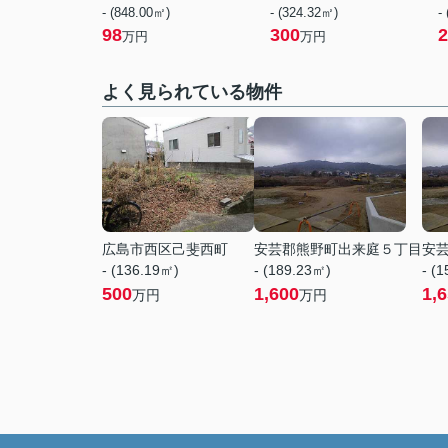
- (848.00㎡)
- (324.32㎡)
-
98
300
2
万円
万円
よく見られている物件
広島市西区己斐西町
安芸郡熊野町出来庭５丁目
安
- (136.19㎡)
- (189.23㎡)
- (
500
1,600
1,
万円
万円