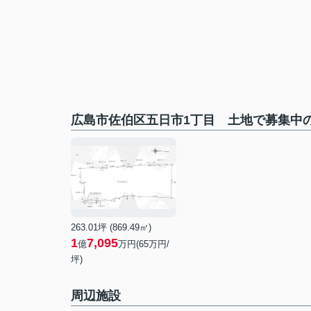
広島市佐伯区五日市1丁目 土地で募集中
263.01坪 (869.49㎡)
1
7,095
億
万円(65万円/
坪)
周辺施設