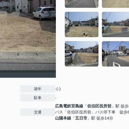
-(-)
築年
-
駐車
広島電鉄宮島線
「
佐伯区役所前
」駅 徒歩
バス「佐伯区役所前」バス停下車 徒歩
交通
山陽本線
「
五日市
」駅 徒歩14分