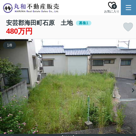
0
お気に入り
安芸郡海田町石原 土地
募集1
480万円
1
/
8