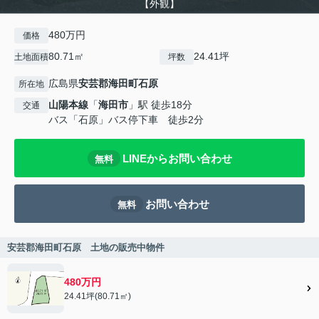
【外観】
480万円
価格
80.71㎡
24.41坪
土地面積
坪数
広島県
安芸郡海田町
石原
所在地
山陽本線
「
海田市
」駅 徒歩18分
交通
バス「石原」バス停下車 徒歩2分
LINEからお問い合わせ
無料
お問い合わせ
無料
安芸郡海田町石原 土地の販売中物件
480万円
24.41坪(80.71㎡)