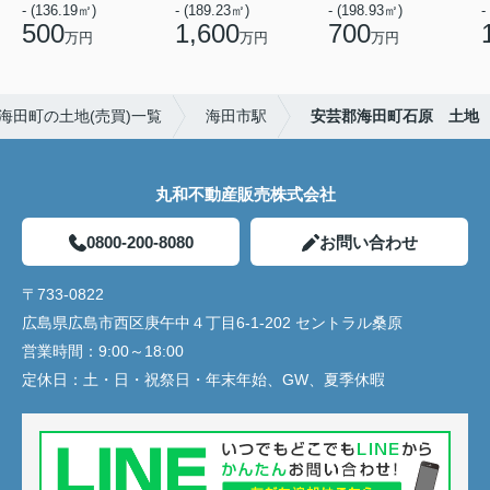
- (136.19㎡)
- (189.23㎡)
- (198.93㎡)
-
500
1,600
700
万円
万円
万円
海田町の土地(売買)一覧
海田市駅
安芸郡海田町石原 土地
丸和不動産販売株式会社
0800-200-8080
お問い合わせ
〒733-0822
広島県広島市西区庚午中４丁目6-1-202 セントラル桑原
営業時間：
9:00～18:00
定休日：
土・日・祝祭日・年末年始、GW、夏季休暇