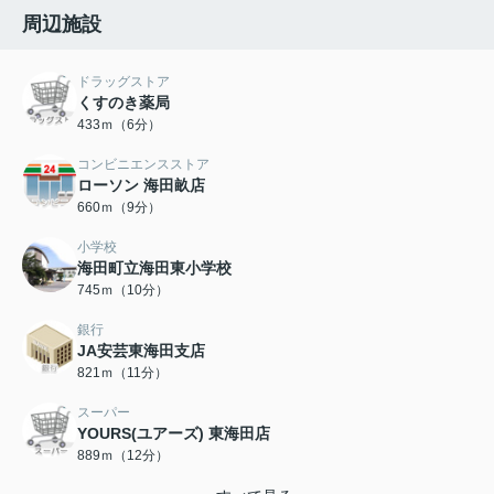
周辺施設
ドラッグストア
くすのき薬局
433ｍ（6分）
コンビニエンスストア
ローソン 海田畝店
660ｍ（9分）
小学校
海田町立海田東小学校
745ｍ（10分）
銀行
JA安芸東海田支店
821ｍ（11分）
スーパー
YOURS(ユアーズ) 東海田店
889ｍ（12分）