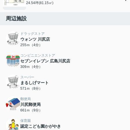
24.54坪(81.15㎡)
周辺施設
ドラッグストア
ウォンツ 川尻店
255ｍ（4分）
コンビニエンスストア
セブンイレブン 広島川尻店
309ｍ（4分）
スーパー
まるしげマート
571ｍ（8分）
郵便局
川尻郵便局
661ｍ（9分）
保育園
認定こども園かがやき