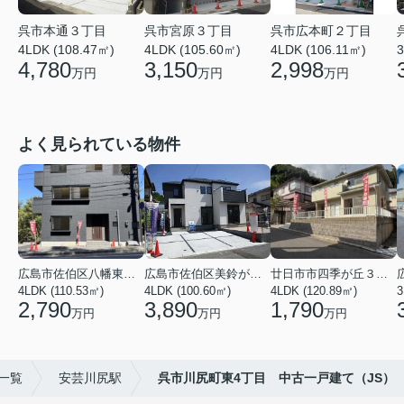
呉市本通３丁目
呉市宮原３丁目
呉市広本町２丁目
4LDK (108.47㎡)
4LDK (105.60㎡)
4LDK (106.11㎡)
3
4,780
3,150
2,998
万円
万円
万円
よく見られている物件
広島市佐伯区八幡東４丁目
広島市佐伯区美鈴が丘西４丁目
廿日市市四季が丘３丁目
4LDK (110.53㎡)
4LDK (100.60㎡)
4LDK (120.89㎡)
3
2,790
3,890
1,790
万円
万円
万円
)一覧
安芸川尻駅
呉市川尻町東4丁目 中古一戸建て（JS）