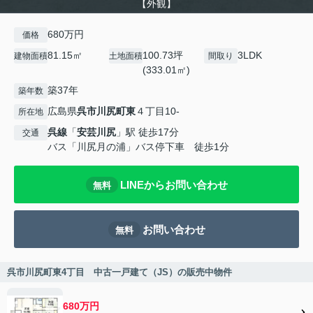
【外観】
680万円
価格
81.15㎡
100.73坪
3LDK
建物面積
土地面積
間取り
(333.01㎡)
築37年
築年数
広島県
呉市
川尻町東
４丁目10-
所在地
呉線
「
安芸川尻
」駅 徒歩17分
交通
バス「川尻月の浦」バス停下車 徒歩1分
LINEからお問い合わせ
無料
お問い合わせ
無料
呉市川尻町東4丁目 中古一戸建て（JS）の販売中物件
680万円