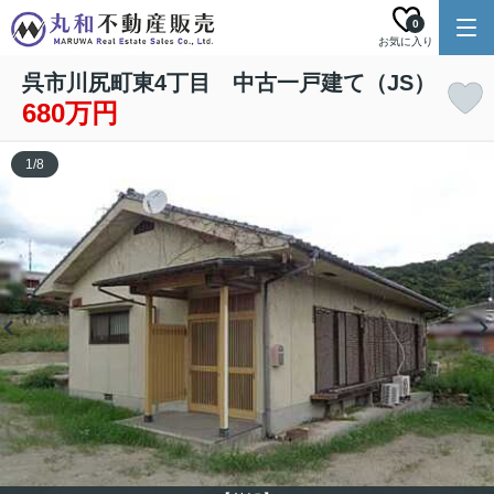
0
お気に入り
呉市川尻町東4丁目 中古一戸建て（JS）
680万円
1
/
8