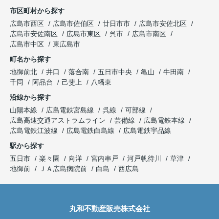
市区町村から探す
広島市西区
広島市佐伯区
廿日市市
広島市安佐北区
広島市安佐南区
広島市東区
呉市
広島市南区
広島市中区
東広島市
町名から探す
地御前北
井口
落合南
五日市中央
亀山
牛田南
千同
阿品台
己斐上
八幡東
沿線から探す
山陽本線
広島電鉄宮島線
呉線
可部線
広島高速交通アストラムライン
芸備線
広島電鉄本線
広島電鉄江波線
広島電鉄白島線
広島電鉄宇品線
駅から探す
五日市
楽々園
向洋
宮内串戸
河戸帆待川
草津
地御前
ＪＡ広島病院前
白島
西広島
丸和不動産販売株式会社