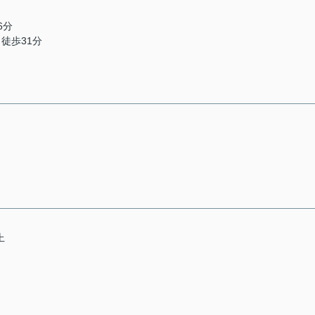
6分
 徒歩31分
上