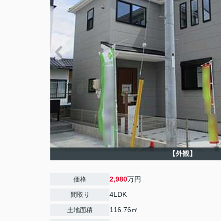
【外観】
2,980
万円
価格
4LDK
間取り
116.76㎡
土地面積