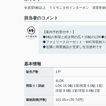
全居室6帖以上
ＴＶモニタ付インターホン
浴室乾燥
担当者のコメント
【案内予約受付中！】
◆6帖の和室と続き間の広々15帖のLDK◆
◆ファミリークローゼット・WIC等収納ス
◆近隣に商業施設が充実し生活便利です
基本情報
1戸
販売戸数
4LDK
LDK 15.0帖 1室
/
和室 6.0帖 1室
/
間取り / 詳細
洋室 8.5帖 1室
/
洋室 6.5帖 2室
101.65㎡(30.74坪)
建物面積(坪数)