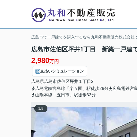
広島市で一戸建てを購入するなら丸和不動産販売株式会社
広島市佐伯区坪井1丁目 新築一戸建て(全
2,980
万円
支払いシミュレーション
広島県
広島市佐伯区
坪井
１丁目2-
広島電鉄宮島線「楽々園」駅徒歩26分
広島電鉄宮
山陽本線「五日市」駅徒歩33分
1
/
9