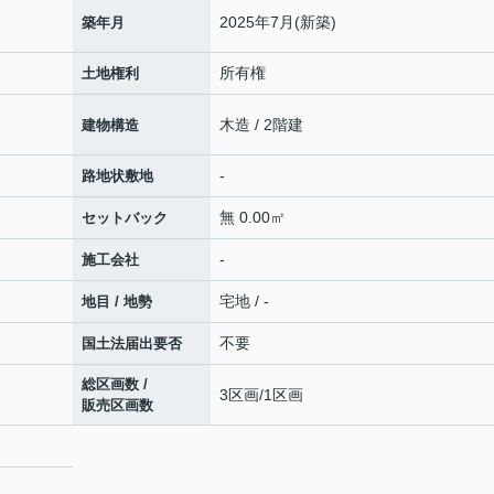
2025年7月(新築)
築年月
所有権
土地権利
木造 / 2階建
建物構造
-
路地状敷地
無 0.00㎡
セットバック
-
施工会社
宅地 / -
地目 / 地勢
不要
国土法届出要否
総区画数 /
3区画/1区画
販売区画数