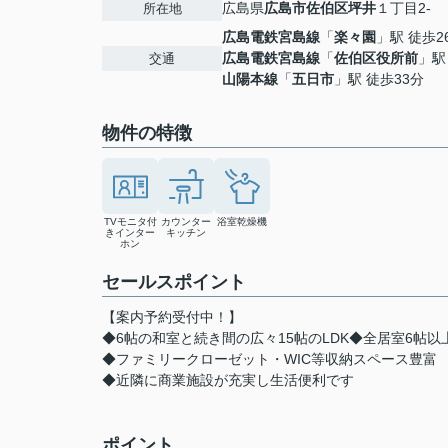
広島県
広島市佐伯区
坪井
１丁目2-
所在地
広島電鉄宮島線
「
楽々園
」駅 徒歩2
広島電鉄宮島線
「
佐伯区役所前
」駅
交通
山陽本線
「
五日市
」駅 徒歩33分
物件の特徴
TVモニタ付
カウンター
浴室乾燥機
きインター
キッチン
ホン
セールスポイント
【案内予約受付中！】
◆6帖の和室と続き間の広々15帖のLDK◆全居室6帖以
◆ファミリークローゼット・WIC等収納スペース豊富
◆近隣に商業施設が充実し生活便利です
ポイント