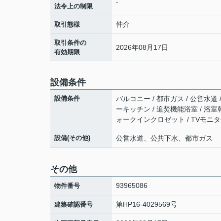
-
法令上の制限
仲介
取引態様
取引条件の
2026年08月17日
有効期限
設備条件
設備条件
バルコニー / 都市ガス / 公営水道 
ーキッチン / 追焚機能浴室 / 浴室
ォークインクロゼット / TVモニタ
設備(その他)
公営水道、公共下水、都市ガス
その他
93965086
物件番号
第HP16-4029569号
建築確認番号