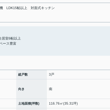
機
LDK15帖以上
対面式キッチン
全居室6帖以上
ペース豊富
3戸
総戸数
南
向き
116.76㎡(35.31坪)
土地面積(坪数)