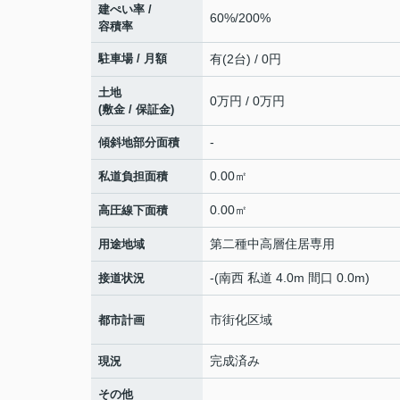
建ぺい率 /
60%/200%
容積率
駐車場 / 月額
有(2台) / 0円
土地
0万円 / 0万円
(敷金 / 保証金)
-
傾斜地部分面積
0.00㎡
私道負担面積
0.00㎡
高圧線下面積
第二種中高層住居専用
用途地域
-(南西 私道 4.0m 間口 0.0m)
接道状況
市街化区域
都市計画
完成済み
現況
その他