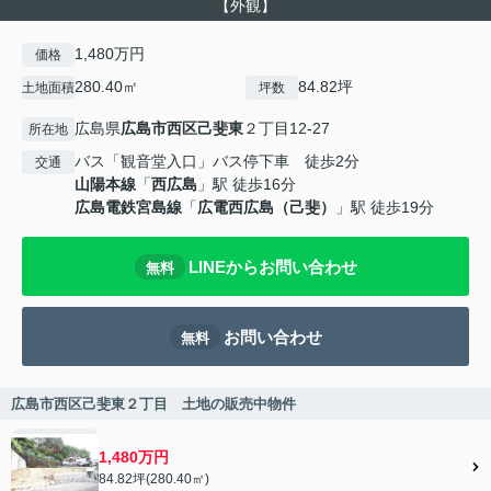
【外観】
1,480万円
価格
280.40㎡
84.82坪
土地面積
坪数
広島県
広島市西区
己斐東
２丁目12-27
所在地
バス「観音堂入口」バス停下車 徒歩2分
交通
山陽本線
「
西広島
」駅 徒歩16分
広島電鉄宮島線
「
広電西広島（己斐）
」駅 徒歩19分
LINEからお問い合わせ
無料
お問い合わせ
無料
広島市西区己斐東２丁目 土地の販売中物件
1,480万円
84.82坪(280.40㎡)