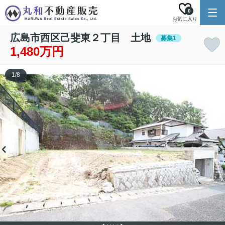
0
お気に入り
広島市西区己斐東２丁目 土地
募集1
1,480万円
1
/
8