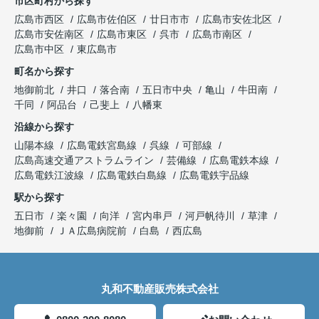
市区町村から探す
広島市西区
広島市佐伯区
廿日市市
広島市安佐北区
広島市安佐南区
広島市東区
呉市
広島市南区
広島市中区
東広島市
町名から探す
地御前北
井口
落合南
五日市中央
亀山
牛田南
千同
阿品台
己斐上
八幡東
沿線から探す
山陽本線
広島電鉄宮島線
呉線
可部線
広島高速交通アストラムライン
芸備線
広島電鉄本線
広島電鉄江波線
広島電鉄白島線
広島電鉄宇品線
駅から探す
五日市
楽々園
向洋
宮内串戸
河戸帆待川
草津
地御前
ＪＡ広島病院前
白島
西広島
丸和不動産販売株式会社