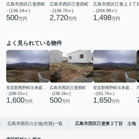
広島市西区己斐西町
広島市西区己斐西町
広島市西区己斐上３丁
- (136.70㎡)
- (136.19㎡)
- (204.98㎡)
2,720
500
1,498
万円
万円
万円
よく見られている物件
安芸郡熊野町出来庭５丁目
広島市西区己斐西町
安芸郡熊野町出来庭５丁目
- (189.23㎡)
- (136.19㎡)
- (151.74㎡)
-
1,600
500
1,650
万円
万円
万円
広島市西区の土地(売買)一覧
広島市西区己斐東２丁目 土地