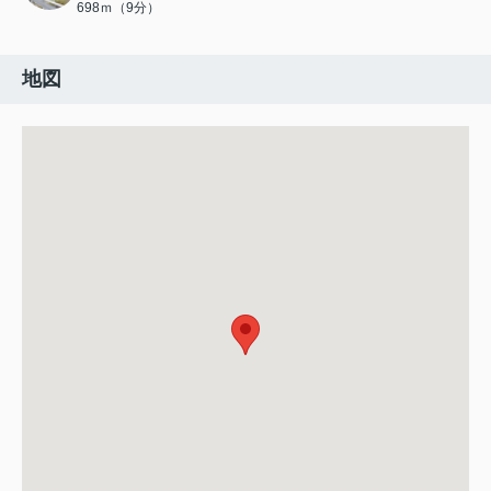
698ｍ（9分）
地図