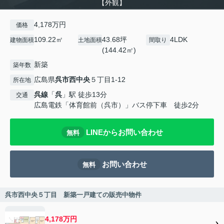
【外観】
4,178万円
価格
109.22㎡
43.68坪
4LDK
建物面積
土地面積
間取り
(144.42㎡)
新築
築年数
広島県
呉市
西中央
５丁目1-12
所在地
呉線
「
呉
」駅 徒歩13分
交通
広島電鉄「体育館前（呉市）」バス停下車 徒歩2分
LINEからお問い合わせ
無料
お問い合わせ
無料
呉市西中央５丁目 新築一戸建ての販売中物件
4,178万円