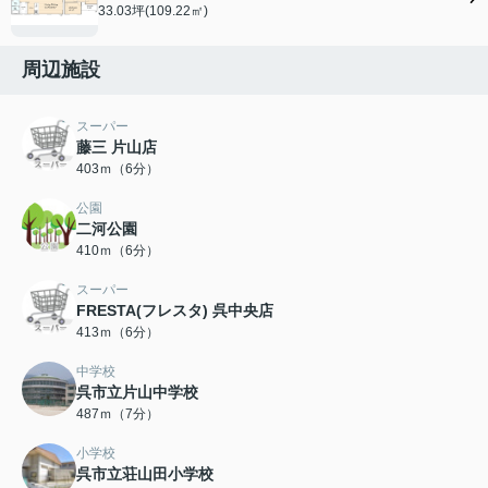
33.03坪(109.22㎡)
周辺施設
スーパー
藤三 片山店
403ｍ（6分）
公園
二河公園
410ｍ（6分）
スーパー
FRESTA(フレスタ) 呉中央店
413ｍ（6分）
中学校
呉市立片山中学校
487ｍ（7分）
小学校
呉市立荘山田小学校