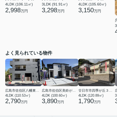
4LDK (106.11㎡)
3LDK (91.91㎡)
4LDK (105.60㎡)
2,998
3,298
3,150
万円
万円
万円
3
よく見られている物件
広島市佐伯区八幡東４丁目
広島市佐伯区美鈴が丘西４丁目
廿日市市四季が丘３丁目
4LDK (110.53㎡)
4LDK (100.60㎡)
4LDK (120.89㎡)
3
2,790
3,890
1,790
万円
万円
万円