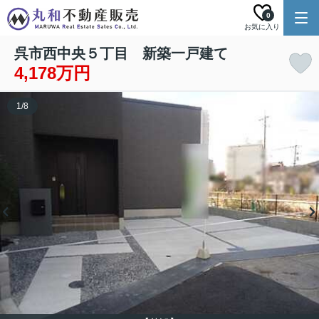
0
お気に入り
呉市西中央５丁目 新築一戸建て
4,178万円
1
/
8