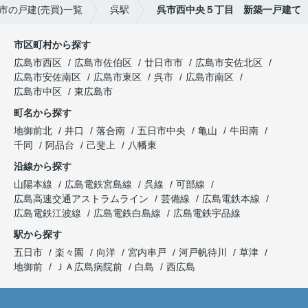
市の戸建(売買)一覧
呉駅
呉市西中央５丁目 新築一戸建て
市区町村から探す
広島市西区
広島市佐伯区
廿日市市
広島市安佐北区
広島市安佐南区
広島市東区
呉市
広島市南区
広島市中区
東広島市
町名から探す
地御前北
井口
落合南
五日市中央
亀山
牛田南
千同
阿品台
己斐上
八幡東
沿線から探す
山陽本線
広島電鉄宮島線
呉線
可部線
広島高速交通アストラムライン
芸備線
広島電鉄本線
広島電鉄江波線
広島電鉄白島線
広島電鉄宇品線
駅から探す
五日市
楽々園
向洋
宮内串戸
河戸帆待川
草津
地御前
ＪＡ広島病院前
白島
西広島