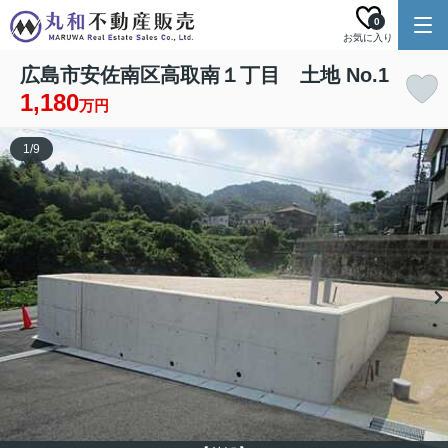
0
お気に入り
広島市安佐南区高取南１丁目 土地 No.1
1,180
万円
1
/
9