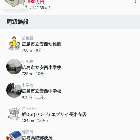
980万円
- / 142.35㎡ / -
周辺施設
幼稚園
広島市立安西幼稚園
706ｍ（9分）
小学校
広島市立安西小学校
725ｍ（10分）
中学校
広島市立安西中学校
828ｍ（11分）
スーパー
鮮Do!(センド) エブリイ長楽寺店
1249ｍ（16分）
郵便局
広島高取郵便局