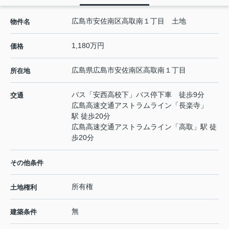
広島市安佐南区高取南１丁目 土地
物件名
1,180万円
価格
広島県
広島市安佐南区
高取南
１丁目
所在地
バス「安西高校下」バス停下車 徒歩9分
交通
広島高速交通アストラムライン
「
長楽寺
」
駅 徒歩20分
広島高速交通アストラムライン
「
高取
」駅 徒
歩20分
その他条件
所有権
土地権利
無
建築条件