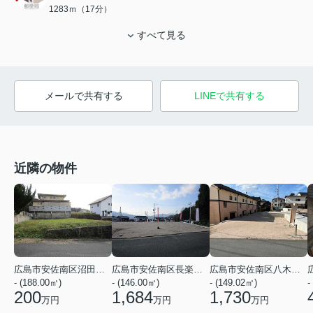
1283ｍ（17分）
すべて見る
メールで共有する
LINEで共有する
近隣の物件
広島市安佐南区沼田町大字吉山
広島市安佐南区長楽寺１丁目
広島市安佐南区八木３丁目
- (188.00㎡)
- (146.00㎡)
- (149.02㎡)
-
200
1,684
1,730
万円
万円
万円