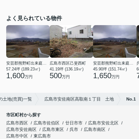
よく見られている物件
安芸郡熊野町出来庭５丁目
広島市西区己斐西町
安芸郡熊野町出来庭５丁目
57.24坪 (189.23㎡)
41.19坪 (136.19㎡)
45.90坪 (151.74㎡)
6
1,600
500
1,650
万円
万円
万円
土地(売買)一覧
広島市安佐南区高取南１丁目 土地
No.1
市区町村から探す
広島市西区
広島市佐伯区
廿日市市
広島市安佐北区
広島市安佐南区
広島市東区
呉市
広島市南区
広島市中区
東広島市