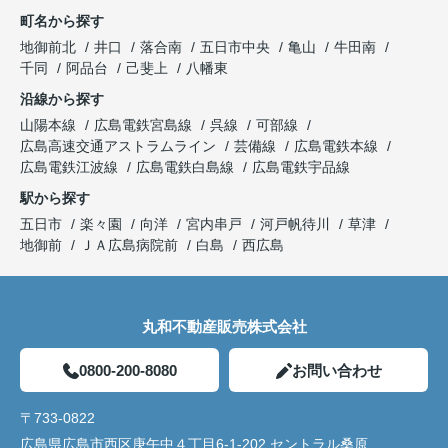
町名から探す
地御前北
井口
落合南
五日市中央
亀山
牛田南
千同
阿品台
己斐上
八幡東
沿線から探す
山陽本線
広島電鉄宮島線
呉線
可部線
広島高速交通アストラムライン
芸備線
広島電鉄本線
広島電鉄江波線
広島電鉄白島線
広島電鉄宇品線
駅から探す
五日市
楽々園
向洋
宮内串戸
河戸帆待川
草津
地御前
ＪＡ広島病院前
白島
西広島
丸和不動産販売株式会社
0800-200-8080
お問い合わせ
〒733-0822
広島県広島市西区庚午中４丁目6-1-202 セントラル桑原