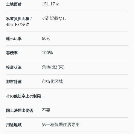
151.17㎡
土地面積
-/済 記載なし
私道負担面積 /
セットバック
50%
建ぺい率
100%
容積率
角地(北)(東)
接道状況
市街化区域
都市計画
-
その他法令上の制限
不要
国土法届出要否
第一種低層住居専用
用途地域