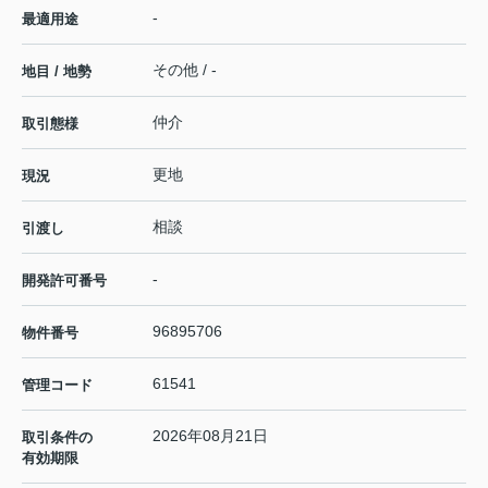
-
最適用途
その他 / -
地目 / 地勢
仲介
取引態様
更地
現況
相談
引渡し
-
開発許可番号
96895706
物件番号
61541
管理コード
2026年08月21日
取引条件の
有効期限