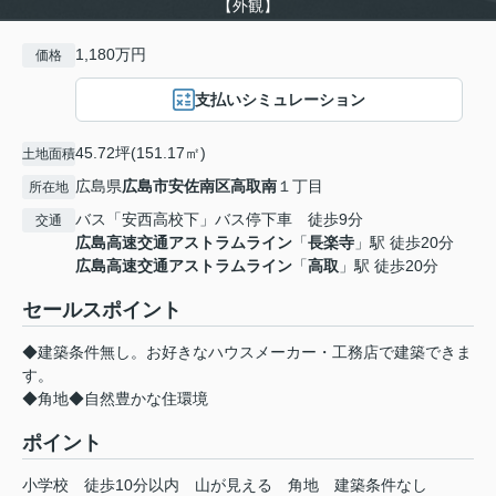
【外観】
1,180万円
価格
支払いシミュレーション
45.72坪(151.17㎡)
土地面積
広島県
広島市安佐南区
高取南
１丁目
所在地
バス「安西高校下」バス停下車 徒歩9分
交通
広島高速交通アストラムライン
「
長楽寺
」駅 徒歩20分
広島高速交通アストラムライン
「
高取
」駅 徒歩20分
セールスポイント
◆建築条件無し。お好きなハウスメーカー・工務店で建築できま
す。
◆角地◆自然豊かな住環境
ポイント
小学校
徒歩10分以内
山が見える
角地
建築条件なし