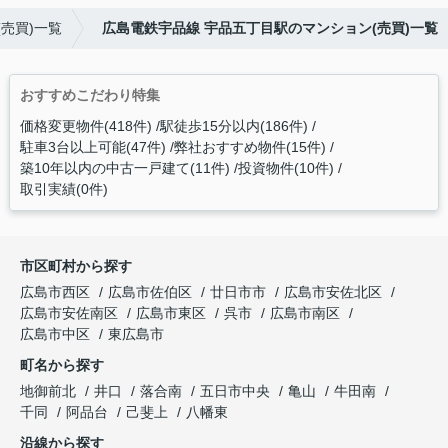
売買)一覧
広島電鉄宇品線 宇品五丁目駅のマンション(売買)一覧
おすすめこだわり特集
価格変更物件(418件)
駅徒歩15分以内(186件)
駐車3台以上可能(47件)
弊社おすすめ物件(15件)
築10年以内の中古一戸建て(11件)
投資物件(10件)
取引実績(0件)
市区町村から探す
広島市西区
広島市佐伯区
廿日市市
広島市安佐北区
広島市安佐南区
広島市東区
呉市
広島市南区
広島市中区
東広島市
町名から探す
地御前北
井口
落合南
五日市中央
亀山
牛田南
千同
阿品台
己斐上
八幡東
沿線から探す