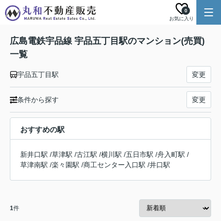
0
お気に入り
広島電鉄宇品線 宇品五丁目駅のマンション(売買)
一覧
宇品五丁目駅
変更
条件から探す
変更
おすすめの駅
新井口駅
/
草津駅
/
古江駅
/
横川駅
/
五日市駅
/
舟入町駅
/
草津南駅
/
楽々園駅
/
商工センター入口駅
/
井口駅
1
件