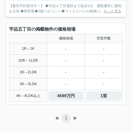
【案内予約受付中！】 ◆宇品４丁目電停まで徒歩1分 通勤通学に便利
な立地 ◆角部屋◆3面バルコニー◆ワイドスパンの南側バ...
もっと見る
宇品五丁目の掲載物件の価格相場
価格相場
空室件数
-
-
1R～1K
-
-
1DK～1LDK
-
-
2K～2LDK
-
-
3K～3LDK
4599万円
1室
4K～4LDK以上
1