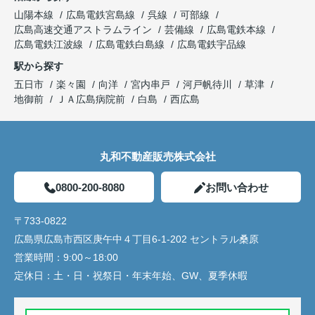
山陽本線
広島電鉄宮島線
呉線
可部線
広島高速交通アストラムライン
芸備線
広島電鉄本線
広島電鉄江波線
広島電鉄白島線
広島電鉄宇品線
駅から探す
五日市
楽々園
向洋
宮内串戸
河戸帆待川
草津
地御前
ＪＡ広島病院前
白島
西広島
丸和不動産販売株式会社
0800-200-8080
お問い合わせ
〒733-0822
広島県広島市西区庚午中４丁目6-1-202 セントラル桑原
営業時間：
9:00～18:00
定休日：
土・日・祝祭日・年末年始、GW、夏季休暇