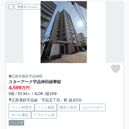
中古マンション
広島市南区宇品神田
スターアーク宇品神田緑華邸
4,599
万円
6階 / 83.94㎡ / 4LDK /築18年
広島電鉄宇品線「宇品五丁目」駅 徒歩5分
ペット飼育可
ペット相談
陽当り良好
エレベーター
オール電化
リフォーム済
ペット可