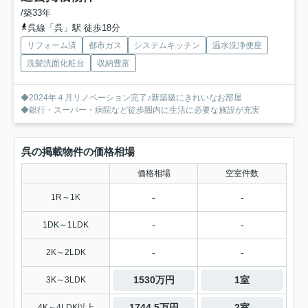
/築33年
呉線「呉」駅 徒歩18分
リフォーム済
都市ガス
システムキッチン
温水洗浄便座
洗髪洗面化粧台
収納豊富
◆2024年４月リノベーション完了♪新築級にきれいなお部屋
◆銀行・スーパー・病院など徒歩圏内に生活に必要な施設が充実
呉の掲載物件の価格相場
価格相場
空室件数
-
-
1R～1K
-
-
1DK～1LDK
-
-
2K～2LDK
1530万円
1室
3K～3LDK
1744.5万円
2室
4K～4LDK以上