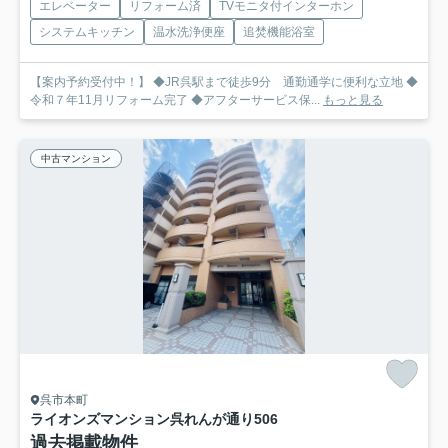
エレベーター
リフォーム済
TVモニタ付インターホン
システムキッチン
温水洗浄便座
追焚機能浴室
【案内予約受付中！】 ◆JR呉駅まで徒歩9分 通勤通学に便利な立地 ◆
令和７年11月リフォーム完了 ◆アフターサービス保...
もっと見る
中古マンション
呉市本町
ライオンズマンション呉れんが通り
506
過去掲載物件