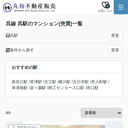
0
お気に入り
呉線 呉駅のマンション(売買)一覧
呉駅
変更
条件から探す
変更
おすすめの駅
新井口駅
/
草津駅
/
古江駅
/
横川駅
/
五日市駅
/
舟入町駅
/
草津南駅
/
楽々園駅
/
商工センター入口駅
/
井口駅
4
件
中古マンション