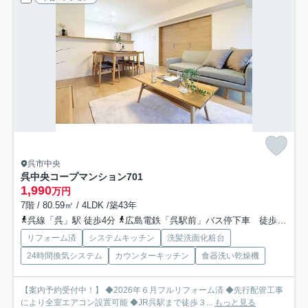
呉市中央
呉中央コープマンション
701
1,990
万円
7階 / 80.59㎡ / 4LDK /築43年
呉線「呉」駅 徒歩4分
広島電鉄「呉駅前」バス停下車 徒歩1分
リフォーム済
システムキッチン
洗髪洗面化粧台
24時間換気システム
カウンターキッチン
食器洗い乾燥機
【案内予約受付中！】 ◆2026年６月フルリフォーム済 ◆先行配管工事
により全室エアコン設置可能 ◆JR呉駅まで徒歩３...
もっと見る