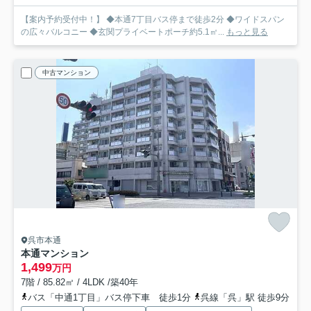
【案内予約受付中！】 ◆本通7丁目バス停まで徒歩2分 ◆ワイドスパン
の広々バルコニー ◆玄関プライベートポーチ約5.1㎡...
もっと見る
中古マンション
呉市本通
本通マンション
1,499
万円
7階 / 85.82㎡ / 4LDK /築40年
バス「中通1丁目」バス停下車 徒歩1分
呉線「呉」駅 徒歩9分