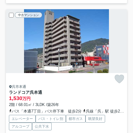
中古マンション
呉市本通
ランドコア呉本通
1,530
万円
2階 / 68.01㎡ / 3LDK /築26年
バス「本通7丁目」バス停下車 徒歩2分
呉線「呉」駅 徒歩27分
エレベーター
バス・トイレ別
都市ガス
眺望良好
アルコーブ
公共下水